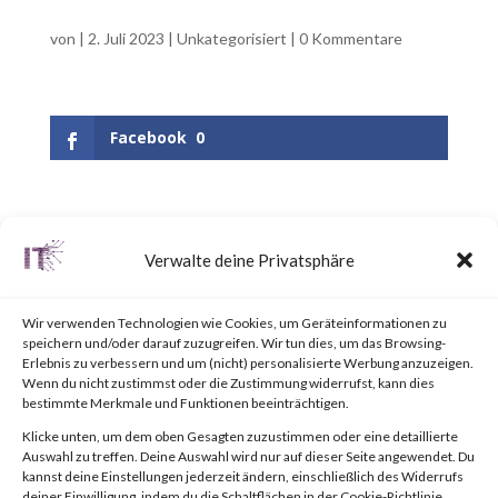
von
|
2. Juli 2023
|
Unkategorisiert
|
0 Kommentare
Facebook
0
UPDATE June 25, 2023:
Verwalte deine Privatsphäre
Updated the appendix to
include a link to the “BlackLotus
Wir verwenden Technologien wie Cookies, um Geräteinformationen zu
speichern und/oder darauf zuzugreifen. Wir tun dies, um das Browsing-
Mitigation Guide” published by
Erlebnis zu verbessern und um (nicht) personalisierte Werbung anzuzeigen.
Wenn du nicht zustimmst oder die Zustimmung widerrufst, kann dies
the National Security Agency
bestimmte Merkmale und Funktionen beeinträchtigen.
(NSA).Why is this Significant?
Klicke unten, um dem oben Gesagten zuzustimmen oder eine detaillierte
Auswahl zu treffen. Deine Auswahl wird nur auf dieser Seite angewendet. Du
This is significant because
kannst deine Einstellungen jederzeit ändern, einschließlich des Widerrufs
deiner Einwilligung, indem du die Schaltflächen in der Cookie-Richtlinie