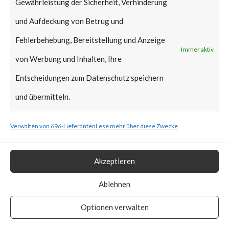
Gewährleistung der Sicherheit, Verhinderung
Microsoft in regular Patch
und Aufdeckung von Betrug und
Tuesday January 2022,
Fehlerbehebung, Bereitstellung und Anzeige
reportedly it can still be
Immer aktiv
von Werbung und Inhalten, Ihre
exploitable as the affected
Entscheidungen zum Datenschutz speichern
signed binaries are not yet in
und übermitteln.
the UEFI revocation
list.According to ESET,
Verwalten von 696-Lieferanten
Lese mehr über diese Zwecke
BlackLotus stops installation if
machines’ locales are set to
Akzeptieren
Armenia, Belarus, Kazakhstan,
Ablehnen
Moldova, Russia, and
Optionen verwalten
Ukraine.How Widespread is