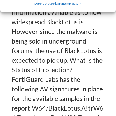
BlackLotus?There is no
Datenschutzerklärung
Impressum
information available as to how
widespread BlackLotus is.
However, since the malware is
being sold in underground
forums, the use of BlackLotus is
expected to pick up. What is the
Status of Protection?
FortiGuard Labs has the
following AV signatures in place
for the available samples in the
report:W64/BlackLotus.A!trW6