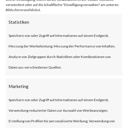
BlackLotus malware can bypass
verwendest oder auf die Schaltfläche "Einwilligung verwalten" am unteren
Bildschirmrand klickst.
UEFI Secure Boot giving itself
Statistiken
less chance to be detected as
Speichern von oder Zugriff auf Informationen auf einem Endgerät,
the malware is executed before
Messung der Werbeleistung, Messung der Performance von Inhalten,
the operating system and
Analyse von Zielgruppen durch Statistiken oder Kombinationen von
traditional OS-based security
Daten aus verschiedenen Quellen.
solutions start.Also, BlackLotus
was reportedly seen to be
Marketing
advertised and sold in
underground forums as such use
Speichern von oder Zugriff auf Informationen auf einem Endgerät,
of BlackLotus will likely increase
Verwendung reduzierter Daten zur Auswahl von Werbeanzeigen,
in attacks.What is BlackLotus?
Erstellung von Profilen für personalisierte Werbung, Verwendung von