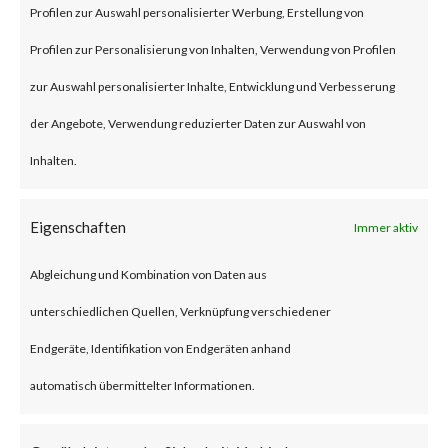
BlackLotus is a malware that
Profilen zur Auswahl personalisierter Werbung, Erstellung von
can bypass UEFI Secure Boot
Profilen zur Personalisierung von Inhalten, Verwendung von Profilen
feature to install itself and
zur Auswahl personalisierter Inhalte, Entwicklung und Verbesserung
deploys a backdoor that allows
der Angebote, Verwendung reduzierter Daten zur Auswahl von
an attacker to remotely control
Inhalten.
the compromised machines via
Eigenschaften
Immer aktiv
remote commands.BlackLotus
leverages CVE-2022-21894
Abgleichung und Kombination von Daten aus
(Secure Boot Security Feature
unterschiedlichen Quellen, Verknüpfung verschiedener
Bypass vulnerability) to bypass
Endgeräte, Identifikation von Endgeräten anhand
UEFI Secure Boot. While the
automatisch übermittelter Informationen.
vulnerability was patched by