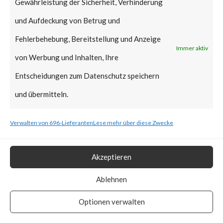
Gewährleistung der Sicherheit, Verhinderung
Microsoft in regular Patch
und Aufdeckung von Betrug und
Tuesday January 2022,
Fehlerbehebung, Bereitstellung und Anzeige
reportedly it can still be
Immer aktiv
von Werbung und Inhalten, Ihre
exploitable as the affected
Entscheidungen zum Datenschutz speichern
signed binaries are not yet in
und übermitteln.
the UEFI revocation
list.According to ESET,
Verwalten von 696-Lieferanten
Lese mehr über diese Zwecke
BlackLotus stops installation if
machines’ locales are set to
Akzeptieren
Armenia, Belarus, Kazakhstan,
Ablehnen
Moldova, Russia, and
Optionen verwalten
Ukraine.How Widespread is