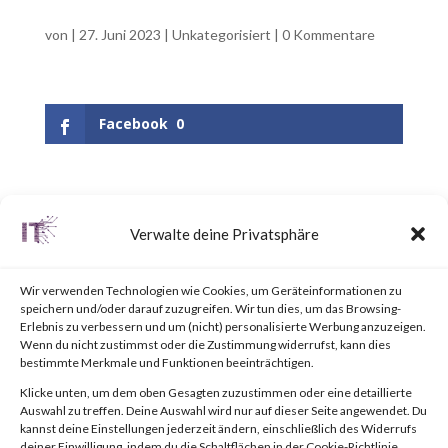
von
|
27. Juni 2023
|
Unkategorisiert
|
0 Kommentare
Facebook
0
UPDATE June 25, 2023:
Verwalte deine Privatsphäre
Updated the appendix to
include a link to the “BlackLotus
Wir verwenden Technologien wie Cookies, um Geräteinformationen zu
speichern und/oder darauf zuzugreifen. Wir tun dies, um das Browsing-
Mitigation Guide” published by
Erlebnis zu verbessern und um (nicht) personalisierte Werbung anzuzeigen.
Wenn du nicht zustimmst oder die Zustimmung widerrufst, kann dies
the National Security Agency
bestimmte Merkmale und Funktionen beeinträchtigen.
(NSA).Why is this Significant?
Klicke unten, um dem oben Gesagten zuzustimmen oder eine detaillierte
Auswahl zu treffen. Deine Auswahl wird nur auf dieser Seite angewendet. Du
This is significant because
kannst deine Einstellungen jederzeit ändern, einschließlich des Widerrufs
deiner Einwilligung, indem du die Schaltflächen in der Cookie-Richtlinie