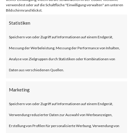
BlackLotus malware can bypass
verwendest oder auf die Schaltfläche "Einwilligung verwalten" am unteren
Bildschirmrand klickst.
UEFI Secure Boot giving itself
Statistiken
less chance to be detected as
Speichern von oder Zugriff auf Informationen auf einem Endgerät,
the malware is executed before
Messung der Werbeleistung, Messung der Performance von Inhalten,
the operating system and
Analyse von Zielgruppen durch Statistiken oder Kombinationen von
traditional OS-based security
Daten aus verschiedenen Quellen.
solutions start.Also, BlackLotus
was reportedly seen to be
Marketing
advertised and sold in
underground forums as such use
Speichern von oder Zugriff auf Informationen auf einem Endgerät,
of BlackLotus will likely increase
Verwendung reduzierter Daten zur Auswahl von Werbeanzeigen,
in attacks.What is BlackLotus?
Erstellung von Profilen für personalisierte Werbung, Verwendung von