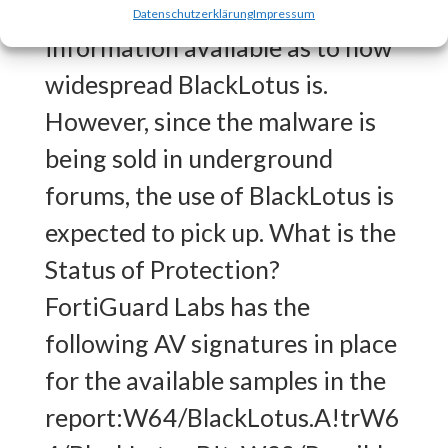
BlackLotus?There is no
Datenschutzerklärung
Impressum
information available as to how
widespread BlackLotus is.
However, since the malware is
being sold in underground
forums, the use of BlackLotus is
expected to pick up. What is the
Status of Protection?
FortiGuard Labs has the
following AV signatures in place
for the available samples in the
report:W64/BlackLotus.A!trW6