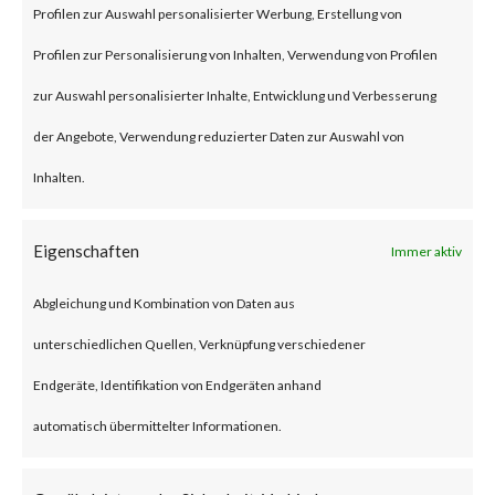
BlackLotus is a malware that
Profilen zur Auswahl personalisierter Werbung, Erstellung von
can bypass UEFI Secure Boot
Profilen zur Personalisierung von Inhalten, Verwendung von Profilen
feature to install itself and
zur Auswahl personalisierter Inhalte, Entwicklung und Verbesserung
deploys a backdoor that allows
der Angebote, Verwendung reduzierter Daten zur Auswahl von
an attacker to remotely control
Inhalten.
the compromised machines via
Eigenschaften
Immer aktiv
remote commands.BlackLotus
leverages CVE-2022-21894
Abgleichung und Kombination von Daten aus
(Secure Boot Security Feature
unterschiedlichen Quellen, Verknüpfung verschiedener
Bypass vulnerability) to bypass
Endgeräte, Identifikation von Endgeräten anhand
UEFI Secure Boot. While the
automatisch übermittelter Informationen.
vulnerability was patched by