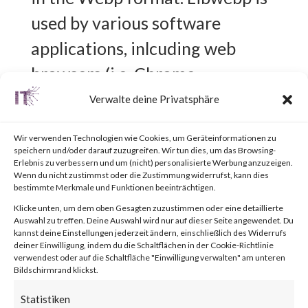
used by various software
applications, inlcuding web
browsers (i.e. Chrome,
Microsoft Edge, Safari, and
Verwalte deine Privatsphäre
Mozilla Firefox), image editors,
Wir verwenden Technologien wie Cookies, um Geräteinformationen zu
Content Delivery Networks
speichern und/oder darauf zuzugreifen. Wir tun dies, um das Browsing-
Erlebnis zu verbessern und um (nicht) personalisierte Werbung anzuzeigen.
(CDNs), and various website and
Wenn du nicht zustimmst oder die Zustimmung widerrufst, kann dies
bestimmte Merkmale und Funktionen beeinträchtigen.
online services.
Klicke unten, um dem oben Gesagten zuzustimmen oder eine detaillierte
Auswahl zu treffen. Deine Auswahl wird nur auf dieser Seite angewendet. Du
kannst deine Einstellungen jederzeit ändern, einschließlich des Widerrufs
What is the Attack?
deiner Einwilligung, indem du die Schaltflächen in der Cookie-Richtlinie
verwendest oder auf die Schaltfläche "Einwilligung verwalten" am unteren
Bildschirmrand klickst.
CVE-2023-5129 is a heap
Statistiken