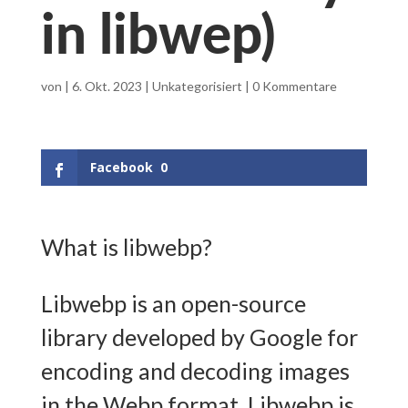
in libwep)
von
|
6. Okt. 2023
|
Unkategorisiert
|
0 Kommentare
Facebook
0
What is libwebp?
Libwebp is an open-source
library developed by Google for
encoding and decoding images
in the Webp format. Libwebp is