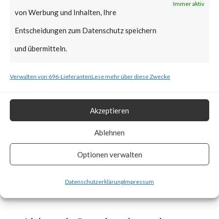
Immer aktiv
von Werbung und Inhalten, Ihre
means that a large number of
Entscheidungen zum Datenschutz speichern
users could be potentially
und übermitteln.
affected. CISA added the
vulnerability to the Known
Verwalten von 696-Lieferanten
Lese mehr über diese Zwecke
Exploited Vulnerabilities (KEV)
catalog on September 13th,
Akzeptieren
2023. As such, patches should
Ablehnen
be applied as soon as they
Optionen verwalten
become available.
Datenschutzerklärung
Impressum
What is the Vendor Solution?