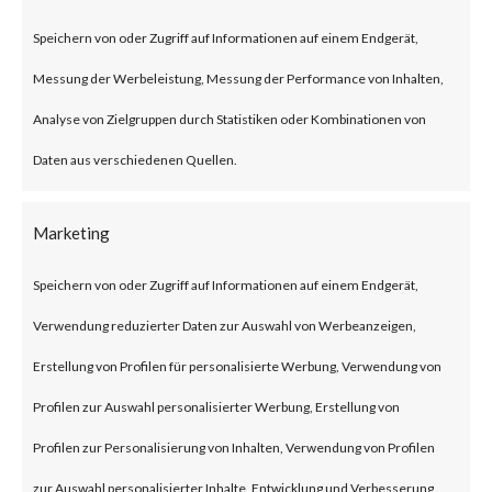
buffer overflow vulnerability
Speichern von oder Zugriff auf Informationen auf einem Endgerät,
that affects libwebp. Successful
Messung der Werbeleistung, Messung der Performance von Inhalten,
exploitation of the vulnerability
Analyse von Zielgruppen durch Statistiken oder Kombinationen von
can result in remote code
Daten aus verschiedenen Quellen.
execution or cause a denial-of-
service (DoS) condition.
Marketing
Google initially identified this as
Speichern von oder Zugriff auf Informationen auf einem Endgerät,
a Chrome vulnerability and
Verwendung reduzierter Daten zur Auswahl von Werbeanzeigen,
assigned it CVE-2023-4863. It
Erstellung von Profilen für personalisierte Werbung, Verwendung von
turns out that the vulnerability
Profilen zur Auswahl personalisierter Werbung, Erstellung von
affects the libwebp library,
Profilen zur Personalisierung von Inhalten, Verwendung von Profilen
which has broader impact
zur Auswahl personalisierter Inhalte, Entwicklung und Verbesserung