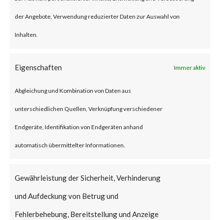
beyond Chrome. This prompted
der Angebote, Verwendung reduzierter Daten zur Auswahl von
Google to assign a new CVE
Inhalten.
(CVE-2023-5129) to the
vulnerability. The CVSS score
Eigenschaften
Immer aktiv
has also been raised accordingly
Abgleichung und Kombination von Daten aus
from 8.8 to 10.
unterschiedlichen Quellen, Verknüpfung verschiedener
Endgeräte, Identifikation von Endgeräten anhand
Why is this Significant?
automatisch übermittelter Informationen.
This is significant because the
Gewährleistung der Sicherheit, Verhinderung
vulnerability affects widely used
und Aufdeckung von Betrug und
libwebp library and is being
Fehlerbehebung, Bereitstellung und Anzeige
exploited in the wild, which