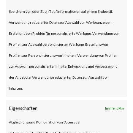
According to the advisory
Speichern von oder Zugriff auf Informationen auf einem Endgerät,
published by JumpCloud, an
Verwendung reduzierter Daten zur Auswahl von Werbeanzeigen,
unnamed nation-state threat
Erstellung von Profilen für personalisierte Werbung, Verwendung von
actor compromised the
Profilen zur Auswahl personalisierter Werbung, Erstellung von
company’s systems through a
Profilen zur Personalisierung von Inhalten, Verwendung von Profilen
spear-phishing attack in late
zur Auswahl personalisierter Inhalte, Entwicklung und Verbesserung
June 2023. While the details of
der Angebote, Verwendung reduzierter Daten zur Auswahl von
the attack were not released,
Inhalten.
the attack was allegedly
intended to steal
Eigenschaften
Immer aktiv
cryptocurrency and affected
Abgleichung und Kombination von Daten aus
JumpCloud customers.
unterschiedlichen Quellen, Verknüpfung verschiedener