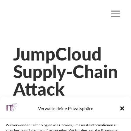
JumpCloud
Supply-Chain
Attack
von
|
24. Juli 2023
|
Unkategorisiert
|
0 Kommentare
Verwalte deine Privatsphäre
Wir verwenden Technologien wie Cookies, um Geräteinformationen zu
speichern und/oder darauf zuzugreifen. Wir tun dies, um das Browsing-