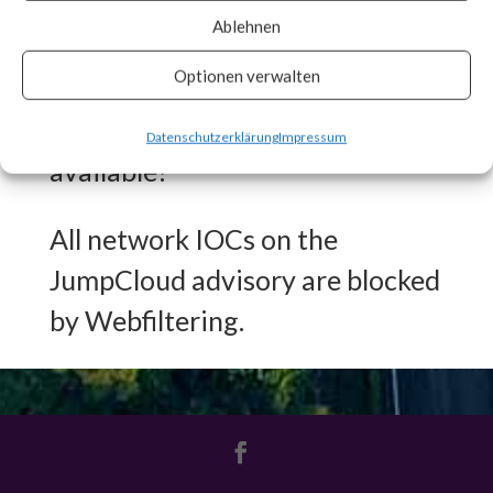
engaged in other malicious
Ablehnen
activities.
Optionen verwalten
What FortiGuard Coverage is
Datenschutzerklärung
Impressum
available?
All network IOCs on the
JumpCloud advisory are blocked
by Webfiltering.