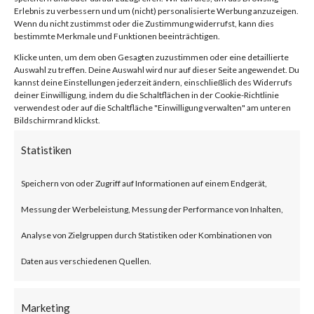
Facebook
0
Erlebnis zu verbessern und um (nicht) personalisierte Werbung anzuzeigen.
Wenn du nicht zustimmst oder die Zustimmung widerrufst, kann dies
bestimmte Merkmale und Funktionen beeinträchtigen.
Klicke unten, um dem oben Gesagten zuzustimmen oder eine detaillierte
What is JumpCloud?
Auswahl zu treffen. Deine Auswahl wird nur auf dieser Seite angewendet. Du
kannst deine Einstellungen jederzeit ändern, einschließlich des Widerrufs
deiner Einwilligung, indem du die Schaltflächen in der Cookie-Richtlinie
JumpCloud is a U.S. based IT
verwendest oder auf die Schaltfläche "Einwilligung verwalten" am unteren
Bildschirmrand klickst.
service provider that offers
Statistiken
central access control and
device management centralized
Speichern von oder Zugriff auf Informationen auf einem Endgerät,
user, device and application
Messung der Werbeleistung, Messung der Performance von Inhalten,
management for enterprises.
Analyse von Zielgruppen durch Statistiken oder Kombinationen von
Daten aus verschiedenen Quellen.
What is the Attack?
Marketing