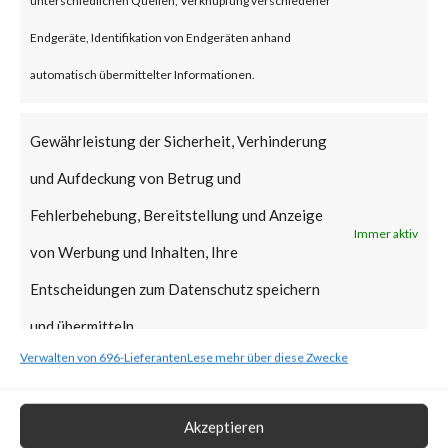
Why is this Significant?
Endgeräte, Identifikation von Endgeräten anhand
automatisch übermittelter Informationen.
This is significant because it is a
new supply chain attack,
Gewährleistung der Sicherheit, Verhinderung
following another notable
und Aufdeckung von Betrug und
supply-chain attack that hit 3CX
Fehlerbehebung, Bereitstellung und Anzeige
Immer aktiv
in March of this year. While this
von Werbung und Inhalten, Ihre
attack is believed to be
Entscheidungen zum Datenschutz speichern
financially motivated, the
und übermitteln.
perpetrators may have deployed
Verwalten von 696-Lieferanten
Lese mehr über diese Zwecke
destructive malware
(ransomware, wipers, etc.) or
Akzeptieren