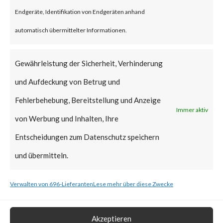
reportedly been deployed.
Endgeräte, Identifikation von Endgeräten anhand
FortiGuard Labs strongly
automatisch übermittelter Informationen.
recommends all users of
WinRAR to update to the latest
Gewährleistung der Sicherheit, Verhinderung
version of WinRAR as soon as
und Aufdeckung von Betrug und
possible.
Fehlerbehebung, Bereitstellung und Anzeige
Immer aktiv
von Werbung und Inhalten, Ihre
What is the Vendor Solution?
Entscheidungen zum Datenschutz speichern
The vendor has released
und übermitteln.
WinRAR version 6.23 that
Verwalten von 696-Lieferanten
Lese mehr über diese Zwecke
includes a fix for CVE-2023-
38831.
Akzeptieren