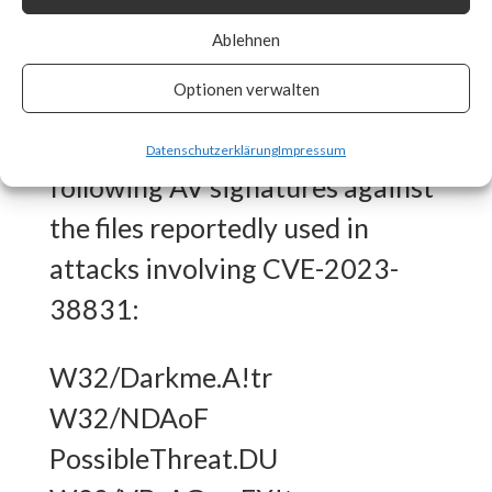
What FortiGuard Coverage is
Ablehnen
available?
Optionen verwalten
FortiGuard Labs has the
Datenschutzerklärung
Impressum
following AV signatures against
the files reportedly used in
attacks involving CVE-2023-
38831:
W32/Darkme.A!tr
W32/NDAoF
PossibleThreat.DU