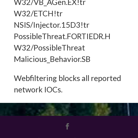
W32/VB_AGen.EX!tr
W32/ETCH!tr
NSIS/Injector.15D3!tr
PossibleThreat.FORTIEDR.H
W32/PossibleThreat
Malicious_Behavior.SB
Webfiltering blocks all reported
network IOCs.