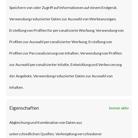
(some refer to this as “viewing”)
Speichern von oder Zugriff auf Informationen auf einem Endgerät,
the file launches a malicious
Verwendung reduzierter Daten zur Auswahl von Werbeanzeigen,
script in the folder.
Erstellung von Profilen für personalisierte Werbung, Verwendung von
Profilen zur Auswahl personalisierter Werbung, Erstellung von
Why is this Significant?
Profilen zur Personalisierung von Inhalten, Verwendung von Profilen
zur Auswahl personalisierter Inhalte, Entwicklung und Verbesserung
This is significant because
der Angebote, Verwendung reduzierter Daten zur Auswahl von
WinRAR is widely used and CVE-
Inhalten.
2023-38831 was reportedly
exploited as a 0-day in April
Eigenschaften
Immer aktiv
2023. As a result, multiple
Abgleichung und Kombination von Daten aus
malware families have
unterschiedlichen Quellen, Verknüpfung verschiedener