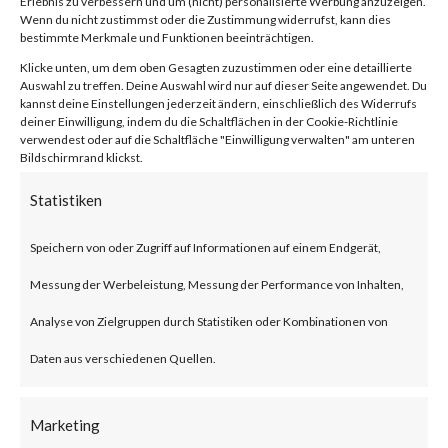
Erlebnis zu verbessern und um (nicht) personalisierte Werbung anzuzeigen.
compression/decompression
Wenn du nicht zustimmst oder die Zustimmung widerrufst, kann dies
bestimmte Merkmale und Funktionen beeinträchtigen.
and archive management.
Klicke unten, um dem oben Gesagten zuzustimmen oder eine detaillierte
Auswahl zu treffen. Deine Auswahl wird nur auf dieser Seite angewendet. Du
kannst deine Einstellungen jederzeit ändern, einschließlich des Widerrufs
What is the Attack?
deiner Einwilligung, indem du die Schaltflächen in der Cookie-Richtlinie
verwendest oder auf die Schaltfläche "Einwilligung verwalten" am unteren
Bildschirmrand klickst.
CVE-2023-38831 is an
Statistiken
arbitrary code execution
vulnerability that affects
Speichern von oder Zugriff auf Informationen auf einem Endgerät,
WinRAR before version 6.23.
Messung der Werbeleistung, Messung der Performance von Inhalten,
The vulnerability allows threat
Analyse von Zielgruppen durch Statistiken oder Kombinationen von
actors to create a zip file that
Daten aus verschiedenen Quellen.
contains a folder and a file with
Marketing
the same filename. Opening