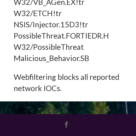
W32/VB_AGen.EX!tr
W32/ETCH!tr
NSIS/Injector.15D3!tr
PossibleThreat.FORTIEDR.H
W32/PossibleThreat
Malicious_Behavior.SB
Webfiltering blocks all reported
network IOCs.