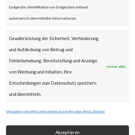
reportedly been deployed.
Endgeräte, Identifikation von Endgeräten anhand
FortiGuard Labs strongly
automatisch übermittelter Informationen.
recommends all users of
WinRAR to update to the latest
Gewährleistung der Sicherheit, Verhinderung
version of WinRAR as soon as
und Aufdeckung von Betrug und
possible.
Fehlerbehebung, Bereitstellung und Anzeige
Immer aktiv
von Werbung und Inhalten, Ihre
What is the Vendor Solution?
Entscheidungen zum Datenschutz speichern
The vendor has released
und übermitteln.
WinRAR version 6.23 that
Verwalten von 696-Lieferanten
Lese mehr über diese Zwecke
includes a fix for CVE-2023-
38831.
Akzeptieren