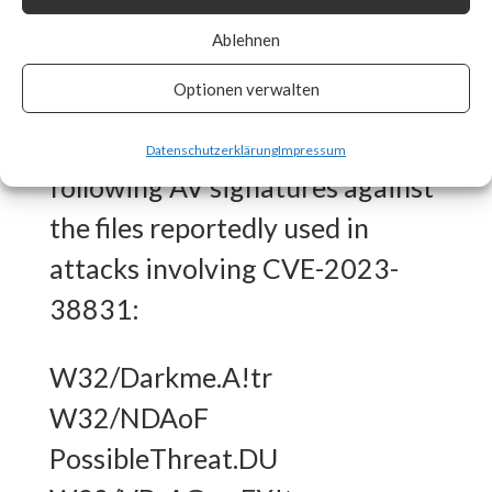
What FortiGuard Coverage is
Ablehnen
available?
Optionen verwalten
FortiGuard Labs has the
Datenschutzerklärung
Impressum
following AV signatures against
the files reportedly used in
attacks involving CVE-2023-
38831:
W32/Darkme.A!tr
W32/NDAoF
PossibleThreat.DU