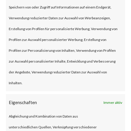
(some refer to this as “viewing”)
Speichern von oder Zugriff auf Informationen auf einem Endgerät,
the file launches a malicious
Verwendung reduzierter Daten zur Auswahl von Werbeanzeigen,
script in the folder.
Erstellung von Profilen für personalisierte Werbung, Verwendung von
Profilen zur Auswahl personalisierter Werbung, Erstellung von
Why is this Significant?
Profilen zur Personalisierung von Inhalten, Verwendung von Profilen
zur Auswahl personalisierter Inhalte, Entwicklung und Verbesserung
This is significant because
der Angebote, Verwendung reduzierter Daten zur Auswahl von
WinRAR is widely used and CVE-
Inhalten.
2023-38831 was reportedly
exploited as a 0-day in April
Eigenschaften
Immer aktiv
2023. As a result, multiple
Abgleichung und Kombination von Daten aus
malware families have
unterschiedlichen Quellen, Verknüpfung verschiedener