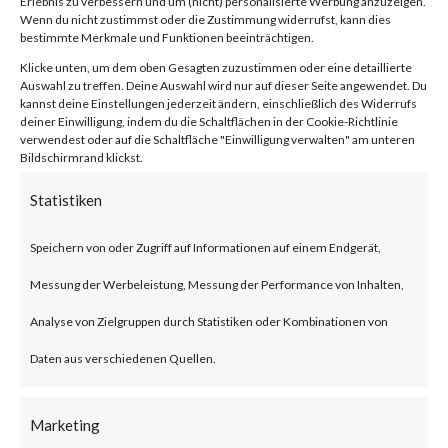
Erlebnis zu verbessern und um (nicht) personalisierte Werbung anzuzeigen.
compression/decompression
Wenn du nicht zustimmst oder die Zustimmung widerrufst, kann dies
bestimmte Merkmale und Funktionen beeinträchtigen.
and archive management.
Klicke unten, um dem oben Gesagten zuzustimmen oder eine detaillierte
Auswahl zu treffen. Deine Auswahl wird nur auf dieser Seite angewendet. Du
kannst deine Einstellungen jederzeit ändern, einschließlich des Widerrufs
What is the Attack?
deiner Einwilligung, indem du die Schaltflächen in der Cookie-Richtlinie
verwendest oder auf die Schaltfläche "Einwilligung verwalten" am unteren
Bildschirmrand klickst.
CVE-2023-38831 is an
Statistiken
arbitrary code execution
vulnerability that affects
Speichern von oder Zugriff auf Informationen auf einem Endgerät,
WinRAR before version 6.23.
Messung der Werbeleistung, Messung der Performance von Inhalten,
The vulnerability allows threat
Analyse von Zielgruppen durch Statistiken oder Kombinationen von
actors to create a zip file that
Daten aus verschiedenen Quellen.
contains a folder and a file with
Marketing
the same filename. Opening