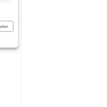
e,
alten
on
er aktiv