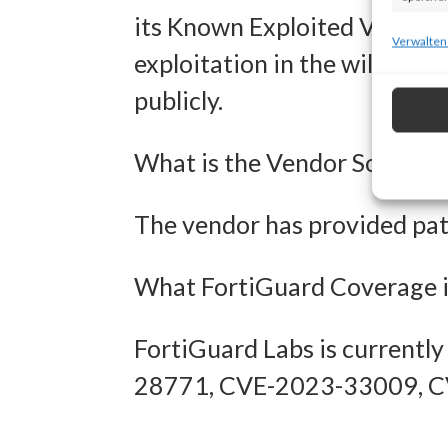
its Known Exploited Vulnerab
zur Ausw
Verwalten
exploitation in the wild. Als
Verwendu
publicly.
Personal
Entwick
What is the Vendor Solution
Inhalten
The vendor has provided patc
Eigens
What FortiGuard Coverage i
Abgleich
verschie
FortiGuard Labs is currentl
übermitt
28771, CVE-2023-33009, 
Gewähr