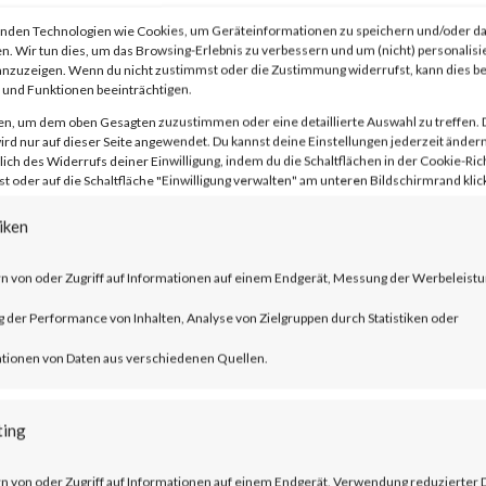
nden Technologien wie Cookies, um Geräteinformationen zu speichern und/oder da
n. Wir tun dies, um das Browsing-Erlebnis zu verbessern und um (nicht) personalisi
nzuzeigen. Wenn du nicht zustimmst oder die Zustimmung widerrufst, kann dies 
f the leading providers of broadband
und Funktionen beeinträchtigen.
l and home offices.
en, um dem oben Gesagten zuzustimmen oder eine detaillierte Auswahl zu treffen. 
rd nur auf dieser Seite angewendet. Du kannst deine Einstellungen jederzeit ändern
lich des Widerrufs deiner Einwilligung, indem du die Schaltflächen in der Cookie-Rich
 oder auf die Schaltfläche "Einwilligung verwalten" am unteren Bildschirmrand klick
iken
OS command injection vulnerability which
n von oder Zugriff auf Informationen auf einem Endgerät, Messung der Werbeleistu
ry commands.
der Performance von Inhalten, Analyse von Zielgruppen durch Statistiken oder
tionen von Daten aus verschiedenen Quellen.
es worldwide that potentially are
ting
SA has already added the vulnerabilities 
n von oder Zugriff auf Informationen auf einem Endgerät, Verwendung reduzierter 