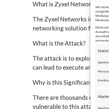
What is Zyxel Networks?
Wir verwe
zuzugreife
Werbung a
The Zyxel Networks is one o
Merkmale 
networking solution for smal
Klicke unt
Auswahl wi
einschließ
verwendest
What is the Attack?
Statist
The attack is to exploit an 
Speicher
can lead to execute arbitra
Messung 
Kombina
Why is this Significant?
There are thousands of devic
Marke
vulnerable to this attack. CI
Speicher