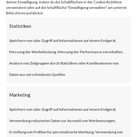
in the context of the vulnerable
deiner Einwilligung, indem du die Schaltflächen in der Cookie-Richtlinie
verwendest oder auf die Schaltfläche "Einwilligung verwalten" am unteren
application via a crafted
Bildschirmrand klickst.
request.
Statistiken
CVE-2018-10661 and CVE-
Speichern von oder Zugriff auf Informationen auf einem Endgerät,
2018-10662: An authentication
Messung der Werbeleistung, Messung der Performance von Inhalten,
bypass vulnerability in Axis
Analyse von Zielgruppen durch Statistiken oder Kombinationen von
Communications security
Daten aus verschiedenen Quellen.
cameras caused by an error in
the application when handling a
Marketing
maliciously crafted HTTP
Speichern von oder Zugriff auf Informationen auf einem Endgerät,
request. A remote attacker may
Verwendung reduzierter Daten zur Auswahl von Werbeanzeigen,
be able to exploit this to bypass
Erstellung von Profilen für personalisierte Werbung, Verwendung von
authentication and obtain