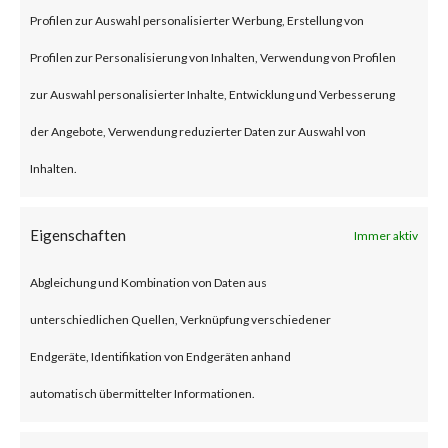
Profilen zur Auswahl personalisierter Werbung, Erstellung von
administrative access.
Profilen zur Personalisierung von Inhalten, Verwendung von Profilen
CVE-2016-20016: A command
zur Auswahl personalisierter Inhalte, Entwicklung und Verbesserung
injection vulnerability in
der Angebote, Verwendung reduzierter Daten zur Auswahl von
multiple MVPower CCTV DVR
Inhalten.
models caused by insufficient
validation of user supplied
Eigenschaften
Immer aktiv
inputs when processing HTTP
Abgleichung und Kombination von Daten aus
requests. It may allow remote
unterschiedlichen Quellen, Verknüpfung verschiedener
attackers to execute arbitrary
Endgeräte, Identifikation von Endgeräten anhand
system commands within the
automatisch übermittelter Informationen.
context of the application.
Unassigned CVE: A command