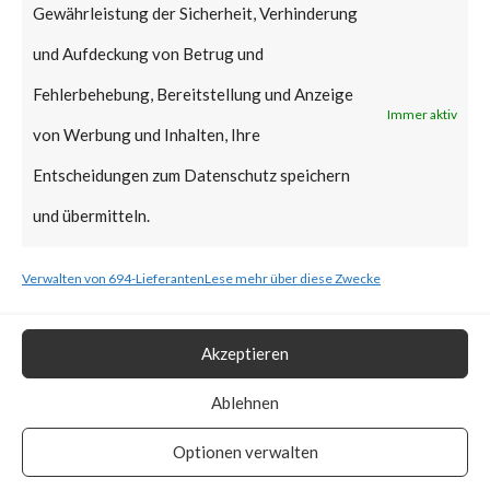
Gewährleistung der Sicherheit, Verhinderung
injection vulnerability in
und Aufdeckung von Betrug und
VACRON Network Video
Fehlerbehebung, Bereitstellung und Anzeige
Recorder devices caused by
Immer aktiv
von Werbung und Inhalten, Ihre
insufficient sanitizing of user
Entscheidungen zum Datenschutz speichern
supplied inputs in the
und übermitteln.
application when parsing HTTP
requests. A remote attacker
Verwalten von 694-Lieferanten
Lese mehr über diese Zwecke
may be able to exploit this to
execute arbitrary code within
Akzeptieren
the context of the application,
Ablehnen
via a crafted HTTP request. CVE
Optionen verwalten
number has not been assigned