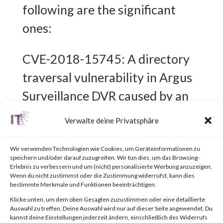
following are the significant
ones:
CVE-2018-15745: A directory
traversal vulnerability in Argus
Surveillance DVR caused by an
improper validation of user
Verwalte deine Privatsphäre
supplied data when the
vulnerable application handles a
Wir verwenden Technologien wie Cookies, um Geräteinformationen zu
speichern und/oder darauf zuzugreifen. Wir tun dies, um das Browsing-
maliciously crafted request. An
Erlebnis zu verbessern und um (nicht) personalisierte Werbung anzuzeigen.
Wenn du nicht zustimmst oder die Zustimmung widerrufst, kann dies
attacker can exploit this to gain
bestimmte Merkmale und Funktionen beeinträchtigen.
Klicke unten, um dem oben Gesagten zuzustimmen oder eine detaillierte
access to sensitive information
Auswahl zu treffen. Deine Auswahl wird nur auf dieser Seite angewendet. Du
kannst deine Einstellungen jederzeit ändern, einschließlich des Widerrufs