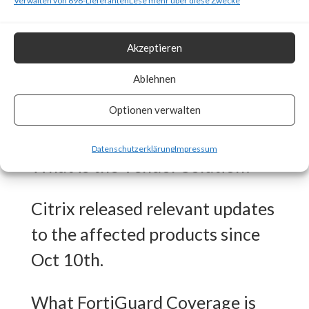
Verwalten von 696-Lieferanten
Lese mehr über diese Zwecke
FortiGuard Labs has available
protection for the vulnerability
Akzeptieren
and seeing several thousand
Ablehnen
attempts to exploit the
Optionen verwalten
vulnerability.
Datenschutzerklärung
Impressum
What is the Vendor Solution?
Citrix released relevant updates
to the affected products since
Oct 10th.
What FortiGuard Coverage is