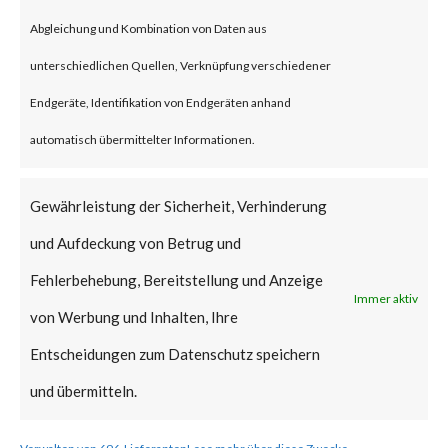
Citrix blog acknowledged that
Abgleichung und Kombination von Daten aus
CVE-2023-4966 has been
unterschiedlichen Quellen, Verknüpfung verschiedener
exploited in the wild. Also, CISA
Endgeräte, Identifikation von Endgeräten anhand
added the vulnerability to the
automatisch übermittelter Informationen.
Known Exploited Vulnerabilities
Catalog on Oct 18th.
Gewährleistung der Sicherheit, Verhinderung
und Aufdeckung von Betrug und
The vulnerability was
Fehlerbehebung, Bereitstellung und Anzeige
discovered earlier by their
Immer aktiv
von Werbung und Inhalten, Ihre
internal team and the advisory
Entscheidungen zum Datenschutz speichern
and related patches were
und übermitteln.
published on Oct 10th.