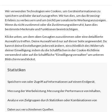
What is the Attack?
Wir verwenden Technologien wie Cookies, um Geräteinformationen zu
According to the blog published
speichern und/oder darauf zuzugreifen. Wir tun dies, um das Browsing-
Erlebnis zu verbessern und um (nicht) personalisierte Werbung anzuzeigen.
by Citrix, CVE-2023-4966 is a
Wenn du nicht zustimmst oder die Zustimmung widerrufst, kann dies
bestimmte Merkmale und Funktionen beeinträchtigen.
buffer overflow vulnerability
Klicke unten, um dem oben Gesagten zuzustimmen oder eine detaillierte
Auswahl zu treffen. Deine Auswahl wird nur auf dieser Seite angewendet. Du
that can result in unauthorized
kannst deine Einstellungen jederzeit ändern, einschließlich des Widerrufs
deiner Einwilligung, indem du die Schaltflächen in der Cookie-Richtlinie
data disclosure on Citrix
verwendest oder auf die Schaltfläche "Einwilligung verwalten" am unteren
Bildschirmrand klickst.
NetScaler ADC and NetScaler
Statistiken
Gateway products.
Speichern von oder Zugriff auf Informationen auf einem Endgerät,
These products when
Messung der Werbeleistung, Messung der Performance von Inhalten,
configured as a gateway or as an
Analyse von Zielgruppen durch Statistiken oder Kombinationen von
authentication, authorization
Daten aus verschiedenen Quellen.