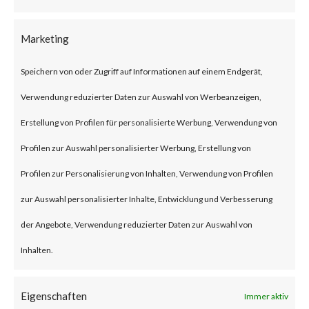
and auditing (AAA) virtual
servers have this particular
Marketing
weakness. The advisory also
Speichern von oder Zugriff auf Informationen auf einem Endgerät,
states that the vulnerability is
Verwendung reduzierter Daten zur Auswahl von Werbeanzeigen,
rated critical, and no
Erstellung von Profilen für personalisierte Werbung, Verwendung von
workarounds are available. Only
Profilen zur Auswahl personalisierter Werbung, Erstellung von
an upgrade to the affected
Profilen zur Personalisierung von Inhalten, Verwendung von Profilen
products can mitigate the
zur Auswahl personalisierter Inhalte, Entwicklung und Verbesserung
attack.
der Angebote, Verwendung reduzierter Daten zur Auswahl von
Inhalten.
Why is this Significant?
This is significant because the
Eigenschaften
Immer aktiv