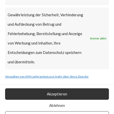
that Citrix managed servers are
already mitigated and no action
Gewährleistung der Sicherheit, Verhinderung
is required.
und Aufdeckung von Betrug und
Why is this Significant?
Fehlerbehebung, Bereitstellung und Anzeige
Immer aktiv
von Werbung und Inhalten, Ihre
This is significant because the
Entscheidungen zum Datenschutz speichern
Citrix advisory acknowledged
und übermitteln.
that CVE-2023-3519 was
Verwalten von 694-Lieferanten
Lese mehr über diese Zwecke
exploited in the wild. Also, CISA
added the vulnerability to the
Akzeptieren
Known Exploited Vulnerabilities
Catalog on July 19th, 2023.
Ablehnen