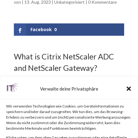
von
|
13. Aug. 2023
|
Unkategorisiert
|
0 Kommentare
Facebook
0
What is Citrix NetScaler ADC
and NetScaler Gateway?
Citrix NetScaler ADC,
Verwalte deine Privatsphäre
previously known as Citrix ADC,
Wir verwenden Technologien wie Cookies, um Geräteinformationen zu
is an Application Delivery
speichern und/oder darauf zuzugreifen. Wir tun dies, um das Browsing-
Erlebnis zu verbessern und um (nicht) personalisierte Werbung anzuzeigen.
Controller (ADC) designed to
Wenn du nicht zustimmst oder die Zustimmung widerrufst, kann dies
bestimmte Merkmale und Funktionen beeinträchtigen.
achieve secure and optimized
Klicke unten, um dem oben Gesagten zuzustimmen oder eine detaillierte