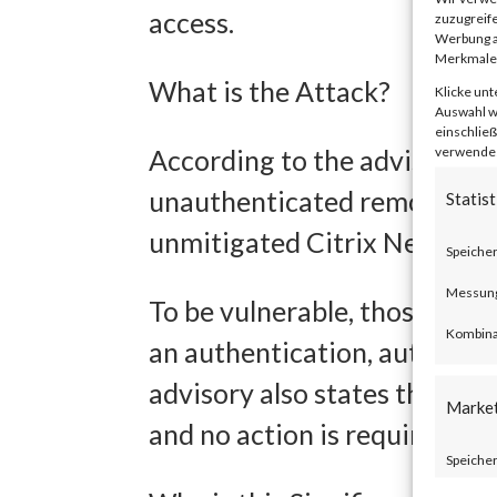
access.
zuzugreife
Werbung a
Merkmale 
What is the Attack?
Klicke unt
Auswahl wi
einschließ
verwendest
According to the advisory p
unauthenticated remote code
Statist
unmitigated Citrix NetScal
Speicher
Messung 
To be vulnerable, those prod
Kombina
an authentication, authoriza
advisory also states that Ci
Marke
and no action is required.
Speicher