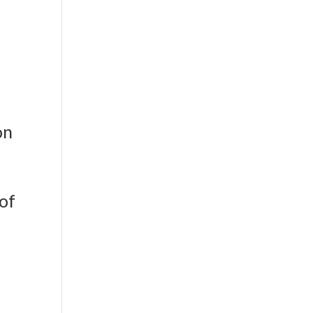
er aktiv
on
 of