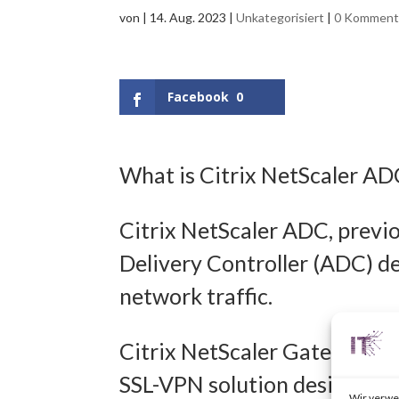
von
|
14. Aug. 2023
|
Unkategorisiert
|
0 Komment
Facebook
0
What is Citrix NetScaler A
Citrix NetScaler ADC, previo
Delivery Controller (ADC) d
network traffic.
Citrix NetScaler Gateway, pr
SSL-VPN solution designed t
Wir verwe