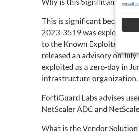
Why is this Significant?
zur Ausw
Verwalten
Verwendu
This is significant because 
Personal
2023-3519 was exploited in t
Entwick
to the Known Exploited Vulne
Inhalten
released an advisory on July
exploited as a zero-day in J
Eigens
infrastructure organization.
Abgleich
verschie
FortiGuard Labs advises user
übermitt
NetScaler ADC and NetScaler
Gewähr
What is the Vendor Solution
Betrug