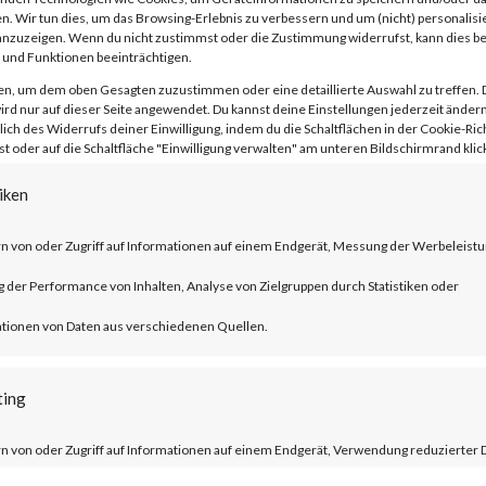
n. Wir tun dies, um das Browsing-Erlebnis zu verbessern und um (nicht) personalisi
nzuzeigen. Wenn du nicht zustimmst oder die Zustimmung widerrufst, kann dies 
und Funktionen beeinträchtigen.
en, um dem oben Gesagten zuzustimmen oder eine detaillierte Auswahl zu treffen. 
rd nur auf dieser Seite angewendet. Du kannst deine Einstellungen jederzeit ändern
lich des Widerrufs deiner Einwilligung, indem du die Schaltflächen in der Cookie-Rich
 oder auf die Schaltfläche "Einwilligung verwalten" am unteren Bildschirmrand klick
ublished by Citrix, CVE-2023-3519 is an
 execution vulnerability that affects th
iken
er ADC and NetScaler Gateway products.
n von oder Zugriff auf Informationen auf einem Endgerät, Messung der Werbeleistu
der Performance von Inhalten, Analyse von Zielgruppen durch Statistiken oder
ucts must be configured as a gateway or 
tionen von Daten aus verschiedenen Quellen.
tion and auditing (AAA) virtual server. T
trix managed servers are already mitigat
ting
n von oder Zugriff auf Informationen auf einem Endgerät, Verwendung reduzierter 