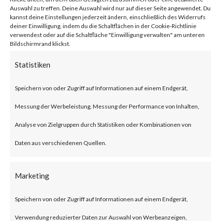
network traffic.
Auswahl zu treffen. Deine Auswahl wird nur auf dieser Seite angewendet. Du
kannst deine Einstellungen jederzeit ändern, einschließlich des Widerrufs
deiner Einwilligung, indem du die Schaltflächen in der Cookie-Richtlinie
verwendest oder auf die Schaltfläche "Einwilligung verwalten" am unteren
Citrix NetScaler Gateway,
Bildschirmrand klickst.
previously known as Citrix
Statistiken
Gateway, is an SSL-VPN solution
Speichern von oder Zugriff auf Informationen auf einem Endgerät,
designed to provide secure and
Messung der Werbeleistung, Messung der Performance von Inhalten,
optimized remote access.
Analyse von Zielgruppen durch Statistiken oder Kombinationen von
What is the Attack?
Daten aus verschiedenen Quellen.
According to the advisory
Marketing
published by Citrix, CVE-2023-
Speichern von oder Zugriff auf Informationen auf einem Endgerät,
3519 is an unauthenticated
Verwendung reduzierter Daten zur Auswahl von Werbeanzeigen,