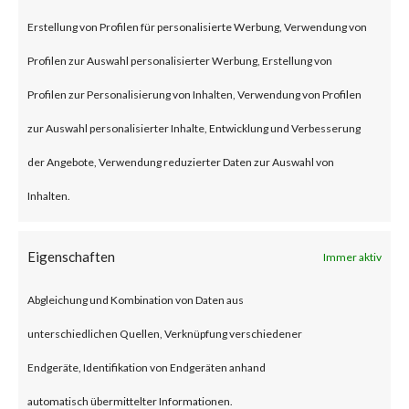
remote code execution
Erstellung von Profilen für personalisierte Werbung, Verwendung von
vulnerability that affects the
Profilen zur Auswahl personalisierter Werbung, Erstellung von
unmitigated Citrix NetScaler
Profilen zur Personalisierung von Inhalten, Verwendung von Profilen
ADC and NetScaler Gateway
zur Auswahl personalisierter Inhalte, Entwicklung und Verbesserung
products.
der Angebote, Verwendung reduzierter Daten zur Auswahl von
Inhalten.
To be vulnerable, those products
must be configured as a
Eigenschaften
Immer aktiv
gateway or as an
Abgleichung und Kombination von Daten aus
authentication, authorization
unterschiedlichen Quellen, Verknüpfung verschiedener
and auditing (AAA) virtual
Endgeräte, Identifikation von Endgeräten anhand
server. The advisory also states
automatisch übermittelter Informationen.