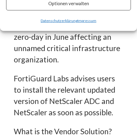
CISA released an advisory on
Optionen verwalten
July 20th stating that the
Datenschutzerklärung
Impressum
vulnerability was exploited as a
zero-day in June affecting an
unnamed critical infrastructure
organization.
FortiGuard Labs advises users
to install the relevant updated
version of NetScaler ADC and
NetScaler as soon as possible.
What is the Vendor Solution?