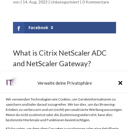
von
|
14. Aug. 2023
|
Unkategorisiert
|
0 Kommentare
Facebook
0
What is Citrix NetScaler ADC
and NetScaler Gateway?
Citrix NetScaler ADC,
Verwalte deine Privatsphäre
previously known as Citrix ADC,
Wir verwenden Technologien wie Cookies, um Geräteinformationen zu
is an Application Delivery
speichern und/oder darauf zuzugreifen. Wir tun dies, um das Browsing-
Erlebnis zu verbessern und um (nicht) personalisierte Werbung anzuzeigen.
Controller (ADC) designed to
Wenn du nicht zustimmst oder die Zustimmung widerrufst, kann dies
bestimmte Merkmale und Funktionen beeinträchtigen.
achieve secure and optimized
Klicke unten, um dem oben Gesagten zuzustimmen oder eine detaillierte