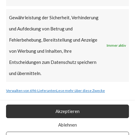
that Citrix managed servers are
already mitigated and no action
Gewährleistung der Sicherheit, Verhinderung
is required.
und Aufdeckung von Betrug und
Why is this Significant?
Fehlerbehebung, Bereitstellung und Anzeige
Immer aktiv
von Werbung und Inhalten, Ihre
This is significant because the
Entscheidungen zum Datenschutz speichern
Citrix advisory acknowledged
und übermitteln.
that CVE-2023-3519 was
Verwalten von 696-Lieferanten
Lese mehr über diese Zwecke
exploited in the wild. Also, CISA
added the vulnerability to the
Akzeptieren
Known Exploited Vulnerabilities
Catalog on July 19th, 2023.
Ablehnen