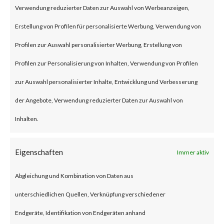
remote code execution
Verwendung reduzierter Daten zur Auswahl von Werbeanzeigen,
vulnerability that affects the
Erstellung von Profilen für personalisierte Werbung, Verwendung von
unmitigated Citrix NetScaler
Profilen zur Auswahl personalisierter Werbung, Erstellung von
ADC and NetScaler Gateway
Profilen zur Personalisierung von Inhalten, Verwendung von Profilen
products.
zur Auswahl personalisierter Inhalte, Entwicklung und Verbesserung
der Angebote, Verwendung reduzierter Daten zur Auswahl von
To be vulnerable, those products
Inhalten.
must be configured as a
gateway or as an
Eigenschaften
Immer aktiv
authentication, authorization
Abgleichung und Kombination von Daten aus
and auditing (AAA) virtual
unterschiedlichen Quellen, Verknüpfung verschiedener
server. The advisory also states
Endgeräte, Identifikation von Endgeräten anhand