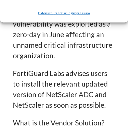
CISA released an advisory on
July 20th stating that the
Datenschutzerklärung
Impressum
vulnerability was exploited as a
zero-day in June affecting an
unnamed critical infrastructure
organization.
FortiGuard Labs advises users
to install the relevant updated
version of NetScaler ADC and
NetScaler as soon as possible.
What is the Vendor Solution?