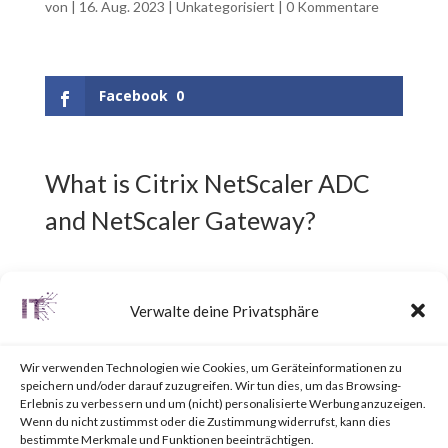
von
|
16. Aug. 2023
|
Unkategorisiert
|
0 Kommentare
Facebook
0
What is Citrix NetScaler ADC
and NetScaler Gateway?
Citrix NetScaler ADC,
Verwalte deine Privatsphäre
previously known as Citrix ADC,
is an Application Delivery
Wir verwenden Technologien wie Cookies, um Geräteinformationen zu
speichern und/oder darauf zuzugreifen. Wir tun dies, um das Browsing-
Controller (ADC) designed to
Erlebnis zu verbessern und um (nicht) personalisierte Werbung anzuzeigen.
Wenn du nicht zustimmst oder die Zustimmung widerrufst, kann dies
achieve secure and optimized
bestimmte Merkmale und Funktionen beeinträchtigen.