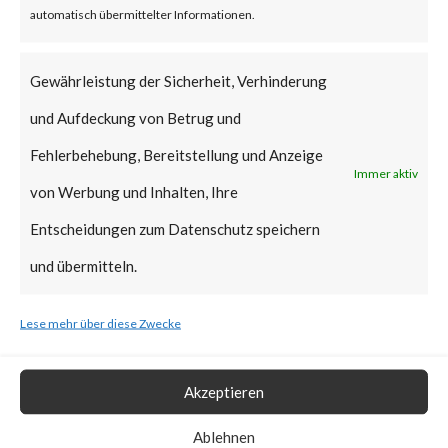
that Citrix managed servers are
automatisch übermittelter Informationen.
already mitigated and no action
is required.
Gewährleistung der Sicherheit, Verhinderung
und Aufdeckung von Betrug und
Why is this Significant?
Fehlerbehebung, Bereitstellung und Anzeige
Immer aktiv
von Werbung und Inhalten, Ihre
This is significant because the
Entscheidungen zum Datenschutz speichern
Citrix advisory acknowledged
und übermitteln.
that CVE-2023-3519 was
exploited in the wild. Also, CISA
Lese mehr über diese Zwecke
added the vulnerability to the
Known Exploited Vulnerabilities
Akzeptieren
Catalog on July 19th, 2023.
Ablehnen