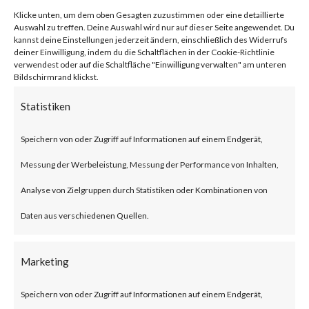
network traffic.
Klicke unten, um dem oben Gesagten zuzustimmen oder eine detaillierte
Auswahl zu treffen. Deine Auswahl wird nur auf dieser Seite angewendet. Du
kannst deine Einstellungen jederzeit ändern, einschließlich des Widerrufs
Citrix NetScaler Gateway,
deiner Einwilligung, indem du die Schaltflächen in der Cookie-Richtlinie
verwendest oder auf die Schaltfläche "Einwilligung verwalten" am unteren
Bildschirmrand klickst.
previously known as Citrix
Gateway, is an SSL-VPN solution
Statistiken
designed to provide secure and
Speichern von oder Zugriff auf Informationen auf einem Endgerät,
optimized remote access.
Messung der Werbeleistung, Messung der Performance von Inhalten,
Analyse von Zielgruppen durch Statistiken oder Kombinationen von
What is the Attack?
Daten aus verschiedenen Quellen.
According to the advisory
Marketing
published by Citrix, CVE-2023-
3519 is an unauthenticated
Speichern von oder Zugriff auf Informationen auf einem Endgerät,