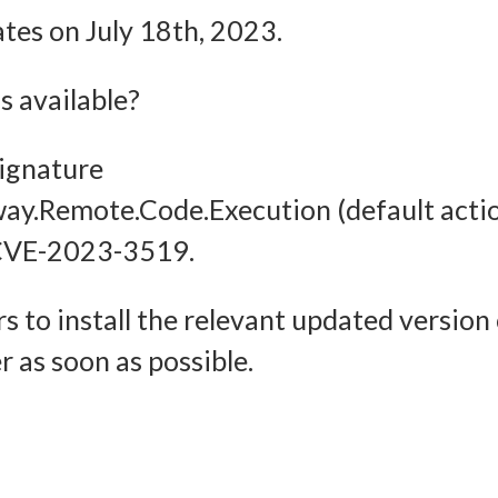
Imm
ates on July 18th, 2023.
halten, Ihre Entscheidungen zum Datenschutz speichern und
tteln.
 available?
signature
way.Remote.Code.Execution (default acti
or CVE-2023-3519.
s to install the relevant updated version
 as soon as possible.