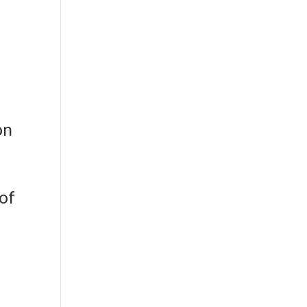
er aktiv
on
 of