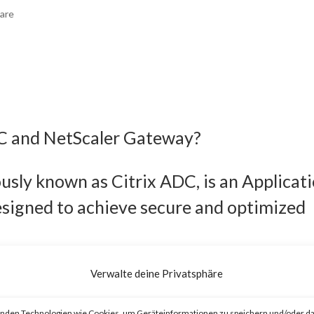
are
DC and NetScaler Gateway?
usly known as Citrix ADC, is an Applicat
esigned to achieve secure and optimized
eviously known as Citrix Gateway, is an
Verwalte deine Privatsphäre
o provide secure and optimized remote
nden Technologien wie Cookies, um Geräteinformationen zu speichern und/oder da