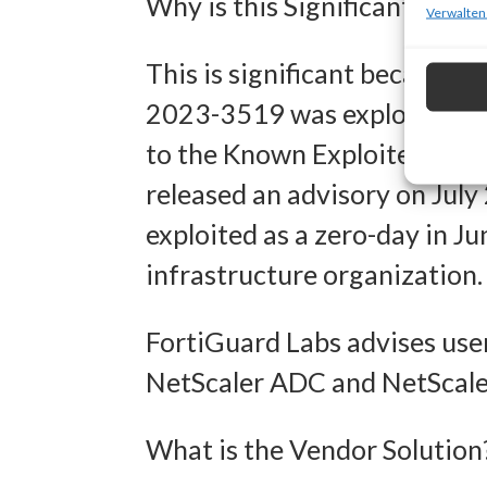
Why is this Significant?
zur Ausw
Verwalten
Verwendu
This is significant because 
Personal
2023-3519 was exploited in t
Entwick
to the Known Exploited Vulne
Inhalten
released an advisory on July
exploited as a zero-day in J
Eigens
infrastructure organization.
Abgleich
verschie
FortiGuard Labs advises user
übermitt
NetScaler ADC and NetScaler
Gewähr
What is the Vendor Solution
Betrug