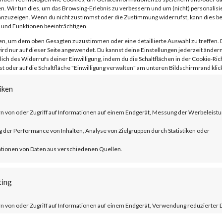
n. Wir tun dies, um das Browsing-Erlebnis zu verbessern und um (nicht) personalisi
nzuzeigen. Wenn du nicht zustimmst oder die Zustimmung widerrufst, kann dies 
und Funktionen beeinträchtigen.
en, um dem oben Gesagten zuzustimmen oder eine detaillierte Auswahl zu treffen. 
rd nur auf dieser Seite angewendet. Du kannst deine Einstellungen jederzeit ändern
lich des Widerrufs deiner Einwilligung, indem du die Schaltflächen in der Cookie-Rich
 oder auf die Schaltfläche "Einwilligung verwalten" am unteren Bildschirmrand klick
ublished by Citrix, CVE-2023-3519 is an
 execution vulnerability that affects th
iken
er ADC and NetScaler Gateway products.
n von oder Zugriff auf Informationen auf einem Endgerät, Messung der Werbeleistu
der Performance von Inhalten, Analyse von Zielgruppen durch Statistiken oder
ucts must be configured as a gateway or 
tionen von Daten aus verschiedenen Quellen.
tion and auditing (AAA) virtual server. T
trix managed servers are already mitigat
ting
n von oder Zugriff auf Informationen auf einem Endgerät, Verwendung reduzierter 