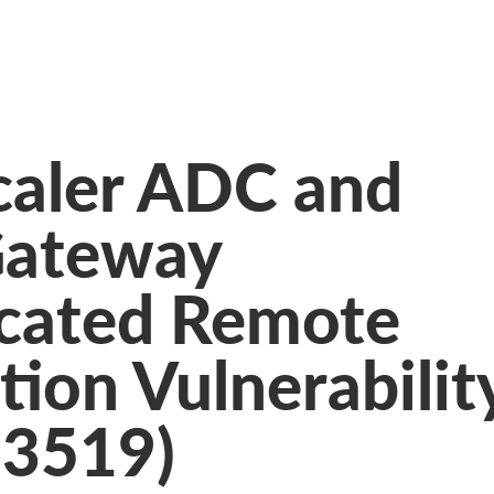
caler ADC and
Gateway
cated Remote
ion Vulnerabilit
-3519)