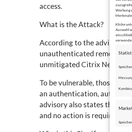
access.
zuzugreife
Werbung a
Merkmale 
What is the Attack?
Klicke unt
Auswahl wi
einschließ
verwendest
According to the advisory p
unauthenticated remote code
Statist
unmitigated Citrix NetScal
Speicher
Messung 
To be vulnerable, those prod
Kombina
an authentication, authoriza
advisory also states that Ci
Marke
and no action is required.
Speicher