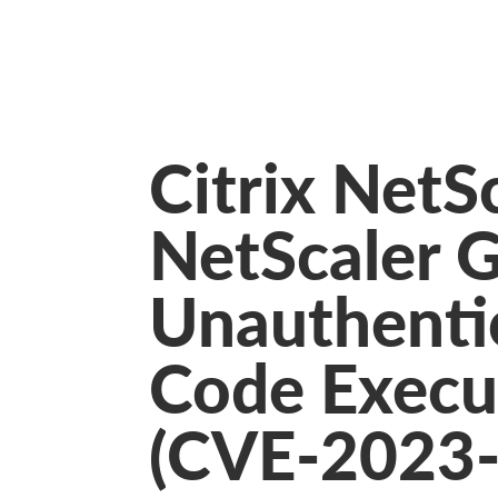
Citrix NetS
NetScaler 
Unauthenti
Code Execut
(CVE-2023