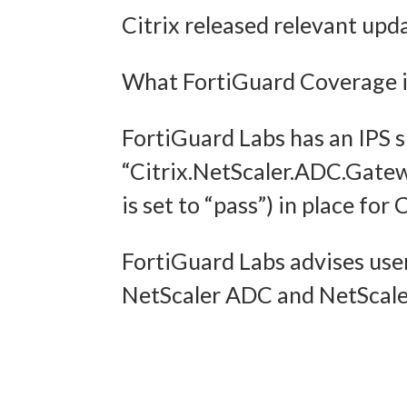
Citrix released relevant upd
und In
übermi
What FortiGuard Coverage is
FortiGuard Labs has an IPS 
“Citrix.NetScaler.ADC.Gate
is set to “pass”) in place f
FortiGuard Labs advises user
NetScaler ADC and NetScaler