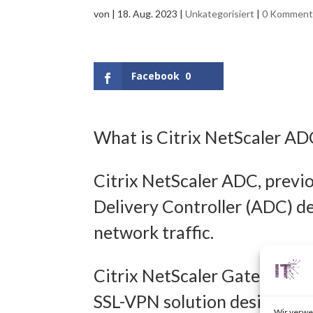
von
|
18. Aug. 2023
|
Unkategorisiert
|
0 Komment
Facebook
0
What is Citrix NetScaler A
Citrix NetScaler ADC, previo
Delivery Controller (ADC) d
network traffic.
Citrix NetScaler Gateway, pr
SSL-VPN solution designed t
Wir verwe