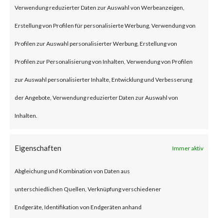
remote code execution
Verwendung reduzierter Daten zur Auswahl von Werbeanzeigen,
vulnerability that affects the
Erstellung von Profilen für personalisierte Werbung, Verwendung von
unmitigated Citrix NetScaler
Profilen zur Auswahl personalisierter Werbung, Erstellung von
ADC and NetScaler Gateway
Profilen zur Personalisierung von Inhalten, Verwendung von Profilen
products.
zur Auswahl personalisierter Inhalte, Entwicklung und Verbesserung
der Angebote, Verwendung reduzierter Daten zur Auswahl von
To be vulnerable, those products
Inhalten.
must be configured as a
gateway or as an
Eigenschaften
Immer aktiv
authentication, authorization
Abgleichung und Kombination von Daten aus
and auditing (AAA) virtual
unterschiedlichen Quellen, Verknüpfung verschiedener
server. The advisory also states
Endgeräte, Identifikation von Endgeräten anhand