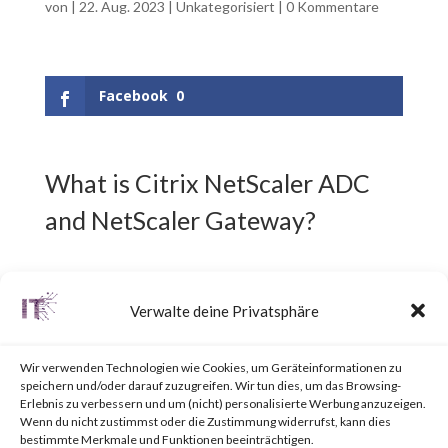
von
|
22. Aug. 2023
|
Unkategorisiert
|
0 Kommentare
Facebook
0
What is Citrix NetScaler ADC
and NetScaler Gateway?
Citrix NetScaler ADC,
Verwalte deine Privatsphäre
previously known as Citrix ADC,
is an Application Delivery
Wir verwenden Technologien wie Cookies, um Geräteinformationen zu
speichern und/oder darauf zuzugreifen. Wir tun dies, um das Browsing-
Controller (ADC) designed to
Erlebnis zu verbessern und um (nicht) personalisierte Werbung anzuzeigen.
Wenn du nicht zustimmst oder die Zustimmung widerrufst, kann dies
achieve secure and optimized
bestimmte Merkmale und Funktionen beeinträchtigen.