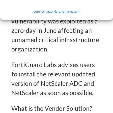
CISA released an advisory on
July 20th stating that the
Datenschutzerklärung
Impressum
vulnerability was exploited as a
zero-day in June affecting an
unnamed critical infrastructure
organization.
FortiGuard Labs advises users
to install the relevant updated
version of NetScaler ADC and
NetScaler as soon as possible.
What is the Vendor Solution?