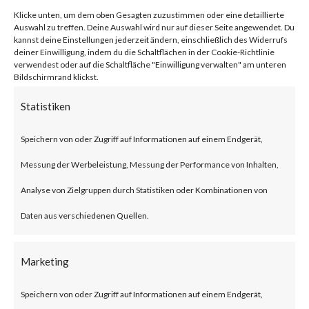
network traffic.
Klicke unten, um dem oben Gesagten zuzustimmen oder eine detaillierte
Auswahl zu treffen. Deine Auswahl wird nur auf dieser Seite angewendet. Du
kannst deine Einstellungen jederzeit ändern, einschließlich des Widerrufs
Citrix NetScaler Gateway,
deiner Einwilligung, indem du die Schaltflächen in der Cookie-Richtlinie
verwendest oder auf die Schaltfläche "Einwilligung verwalten" am unteren
Bildschirmrand klickst.
previously known as Citrix
Gateway, is an SSL-VPN solution
Statistiken
designed to provide secure and
Speichern von oder Zugriff auf Informationen auf einem Endgerät,
optimized remote access.
Messung der Werbeleistung, Messung der Performance von Inhalten,
Analyse von Zielgruppen durch Statistiken oder Kombinationen von
What is the Attack?
Daten aus verschiedenen Quellen.
According to the advisory
Marketing
published by Citrix, CVE-2023-
3519 is an unauthenticated
Speichern von oder Zugriff auf Informationen auf einem Endgerät,