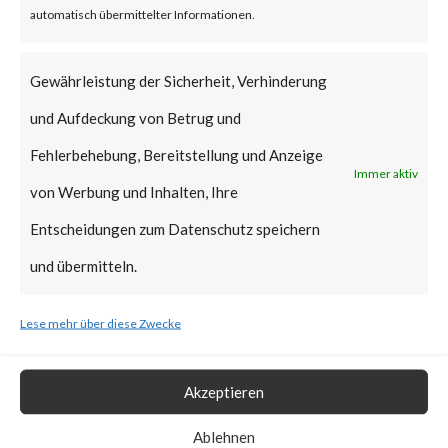
that Citrix managed servers are
automatisch übermittelter Informationen.
already mitigated and no action
is required.
Gewährleistung der Sicherheit, Verhinderung
und Aufdeckung von Betrug und
Why is this Significant?
Fehlerbehebung, Bereitstellung und Anzeige
Immer aktiv
von Werbung und Inhalten, Ihre
This is significant because the
Entscheidungen zum Datenschutz speichern
Citrix advisory acknowledged
und übermitteln.
that CVE-2023-3519 was
exploited in the wild. Also, CISA
Lese mehr über diese Zwecke
added the vulnerability to the
Known Exploited Vulnerabilities
Akzeptieren
Catalog on July 19th, 2023.
Ablehnen