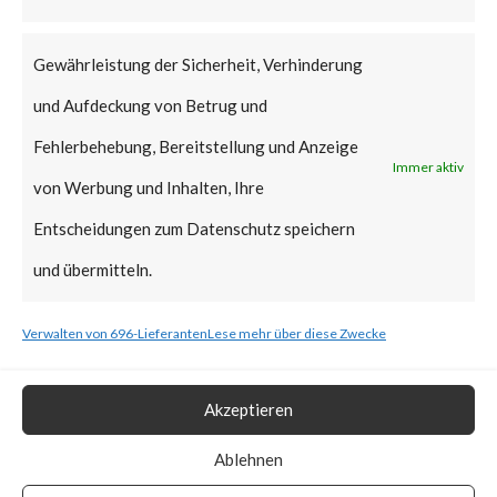
that Citrix managed servers are
already mitigated and no action
Gewährleistung der Sicherheit, Verhinderung
is required.
und Aufdeckung von Betrug und
Why is this Significant?
Fehlerbehebung, Bereitstellung und Anzeige
Immer aktiv
von Werbung und Inhalten, Ihre
This is significant because the
Entscheidungen zum Datenschutz speichern
Citrix advisory acknowledged
und übermitteln.
that CVE-2023-3519 was
Verwalten von 696-Lieferanten
Lese mehr über diese Zwecke
exploited in the wild. Also, CISA
added the vulnerability to the
Akzeptieren
Known Exploited Vulnerabilities
Catalog on July 19th, 2023.
Ablehnen