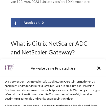
von
|
22. Aug. 2023
|
Unkategorisiert
|
0 Kommentare
Facebook
0
What is Citrix NetScaler ADC
and NetScaler Gateway?
Citrix NetScaler ADC,
Verwalte deine Privatsphäre
previously known as Citrix ADC,
Wir verwenden Technologien wie Cookies, um Geräteinformationen zu
is an Application Delivery
speichern und/oder darauf zuzugreifen. Wir tun dies, um das Browsing-
Erlebnis zu verbessern und um (nicht) personalisierte Werbung anzuzeigen.
Controller (ADC) designed to
Wenn du nicht zustimmst oder die Zustimmung widerrufst, kann dies
bestimmte Merkmale und Funktionen beeinträchtigen.
achieve secure and optimized
Klicke unten, um dem oben Gesagten zuzustimmen oder eine detaillierte