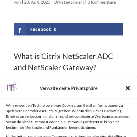
von
|
23. Aug. 2023
|
Unkategorisiert
|
0 Kommentare
Facebook
0
What is Citrix NetScaler ADC
and NetScaler Gateway?
Citrix NetScaler ADC,
Verwalte deine Privatsphäre
previously known as Citrix ADC,
Wir verwenden Technologien wie Cookies, um Geräteinformationen zu
is an Application Delivery
speichern und/oder darauf zuzugreifen. Wir tun dies, um das Browsing-
Erlebnis zu verbessern und um (nicht) personalisierte Werbung anzuzeigen.
Controller (ADC) designed to
Wenn du nicht zustimmst oder die Zustimmung widerrufst, kann dies
bestimmte Merkmale und Funktionen beeinträchtigen.
achieve secure and optimized
Klicke unten, um dem oben Gesagten zuzustimmen oder eine detaillierte