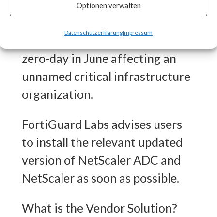
CISA released an advisory on
Optionen verwalten
July 20th stating that the
Datenschutzerklärung
Impressum
vulnerability was exploited as a
zero-day in June affecting an
unnamed critical infrastructure
organization.
FortiGuard Labs advises users
to install the relevant updated
version of NetScaler ADC and
NetScaler as soon as possible.
What is the Vendor Solution?