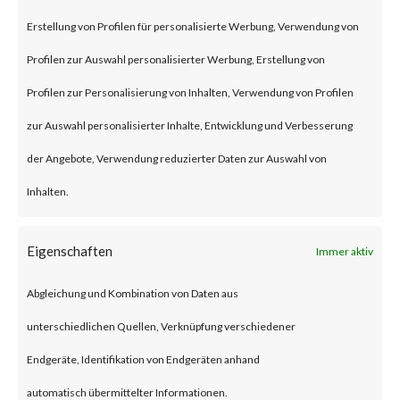
remote code execution
Erstellung von Profilen für personalisierte Werbung, Verwendung von
vulnerability that affects the
Profilen zur Auswahl personalisierter Werbung, Erstellung von
unmitigated Citrix NetScaler
Profilen zur Personalisierung von Inhalten, Verwendung von Profilen
ADC and NetScaler Gateway
zur Auswahl personalisierter Inhalte, Entwicklung und Verbesserung
products.
der Angebote, Verwendung reduzierter Daten zur Auswahl von
Inhalten.
To be vulnerable, those products
must be configured as a
Eigenschaften
Immer aktiv
gateway or as an
Abgleichung und Kombination von Daten aus
authentication, authorization
unterschiedlichen Quellen, Verknüpfung verschiedener
and auditing (AAA) virtual
Endgeräte, Identifikation von Endgeräten anhand
server. The advisory also states
automatisch übermittelter Informationen.