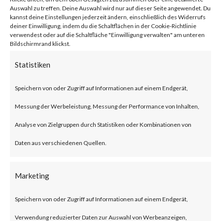
network traffic.
Auswahl zu treffen. Deine Auswahl wird nur auf dieser Seite angewendet. Du
kannst deine Einstellungen jederzeit ändern, einschließlich des Widerrufs
deiner Einwilligung, indem du die Schaltflächen in der Cookie-Richtlinie
verwendest oder auf die Schaltfläche "Einwilligung verwalten" am unteren
Citrix NetScaler Gateway,
Bildschirmrand klickst.
previously known as Citrix
Statistiken
Gateway, is an SSL-VPN solution
Speichern von oder Zugriff auf Informationen auf einem Endgerät,
designed to provide secure and
Messung der Werbeleistung, Messung der Performance von Inhalten,
optimized remote access.
Analyse von Zielgruppen durch Statistiken oder Kombinationen von
What is the Attack?
Daten aus verschiedenen Quellen.
According to the advisory
Marketing
published by Citrix, CVE-2023-
Speichern von oder Zugriff auf Informationen auf einem Endgerät,
3519 is an unauthenticated
Verwendung reduzierter Daten zur Auswahl von Werbeanzeigen,