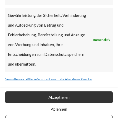
that Citrix managed servers are
already mitigated and no action
Gewährleistung der Sicherheit, Verhinderung
is required.
und Aufdeckung von Betrug und
Why is this Significant?
Fehlerbehebung, Bereitstellung und Anzeige
Immer aktiv
von Werbung und Inhalten, Ihre
This is significant because the
Entscheidungen zum Datenschutz speichern
Citrix advisory acknowledged
und übermitteln.
that CVE-2023-3519 was
Verwalten von 696-Lieferanten
Lese mehr über diese Zwecke
exploited in the wild. Also, CISA
added the vulnerability to the
Akzeptieren
Known Exploited Vulnerabilities
Catalog on July 19th, 2023.
Ablehnen