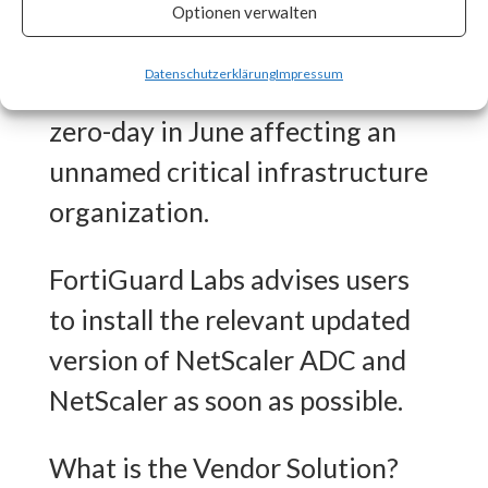
CISA released an advisory on
Optionen verwalten
July 20th stating that the
Datenschutzerklärung
Impressum
vulnerability was exploited as a
zero-day in June affecting an
unnamed critical infrastructure
organization.
FortiGuard Labs advises users
to install the relevant updated
version of NetScaler ADC and
NetScaler as soon as possible.
What is the Vendor Solution?