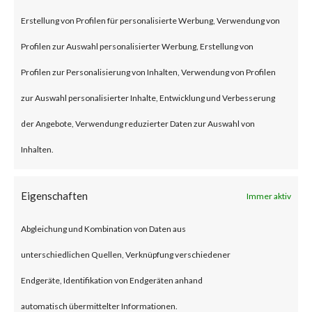
remote code execution
Erstellung von Profilen für personalisierte Werbung, Verwendung von
vulnerability that affects the
Profilen zur Auswahl personalisierter Werbung, Erstellung von
unmitigated Citrix NetScaler
Profilen zur Personalisierung von Inhalten, Verwendung von Profilen
ADC and NetScaler Gateway
zur Auswahl personalisierter Inhalte, Entwicklung und Verbesserung
products.
der Angebote, Verwendung reduzierter Daten zur Auswahl von
Inhalten.
To be vulnerable, those products
must be configured as a
Eigenschaften
Immer aktiv
gateway or as an
Abgleichung und Kombination von Daten aus
authentication, authorization
unterschiedlichen Quellen, Verknüpfung verschiedener
and auditing (AAA) virtual
Endgeräte, Identifikation von Endgeräten anhand
server. The advisory also states
automatisch übermittelter Informationen.