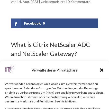
von
|
4. Aug. 2023
|
Unkategorisiert
|
0 Kommentare
Facebook
0
What is Citrix NetScaler ADC
and NetScaler Gateway?
Citrix NetScaler ADC,
Verwalte deine Privatsphäre
previously known as Citrix ADC,
Wir verwenden Technologien wie Cookies, um Geräteinformationen zu
is an Application Delivery
speichern und/oder darauf zuzugreifen. Wir tun dies, um das Browsing-
Erlebnis zu verbessern und um (nicht) personalisierte Werbung anzuzeigen.
Controller (ADC) designed to
Wenn du nicht zustimmst oder die Zustimmung widerrufst, kann dies
bestimmte Merkmale und Funktionen beeinträchtigen.
achieve secure and optimized
Klicke unten, um dem oben Gesagten zuzustimmen oder eine detaillierte