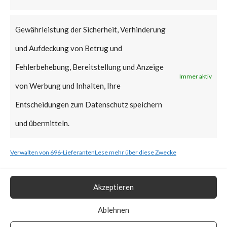
that Citrix managed servers are
already mitigated and no action
Gewährleistung der Sicherheit, Verhinderung
is required.
und Aufdeckung von Betrug und
Why is this Significant?
Fehlerbehebung, Bereitstellung und Anzeige
Immer aktiv
von Werbung und Inhalten, Ihre
This is significant because the
Entscheidungen zum Datenschutz speichern
Citrix advisory acknowledged
und übermitteln.
that CVE-2023-3519 was
Verwalten von 696-Lieferanten
Lese mehr über diese Zwecke
exploited in the wild. Also, CISA
added the vulnerability to the
Akzeptieren
Known Exploited Vulnerabilities
Catalog on July 19th, 2023.
Ablehnen