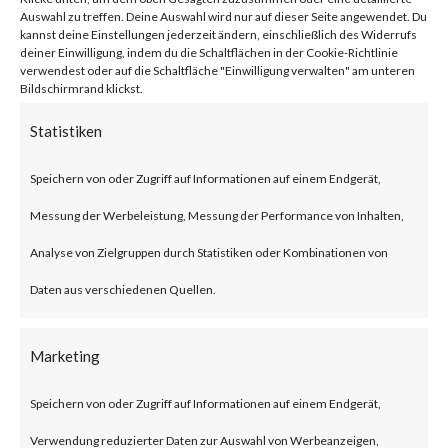
network traffic.
Auswahl zu treffen. Deine Auswahl wird nur auf dieser Seite angewendet. Du
kannst deine Einstellungen jederzeit ändern, einschließlich des Widerrufs
deiner Einwilligung, indem du die Schaltflächen in der Cookie-Richtlinie
verwendest oder auf die Schaltfläche "Einwilligung verwalten" am unteren
Citrix NetScaler Gateway,
Bildschirmrand klickst.
previously known as Citrix
Statistiken
Gateway, is an SSL-VPN solution
Speichern von oder Zugriff auf Informationen auf einem Endgerät,
designed to provide secure and
Messung der Werbeleistung, Messung der Performance von Inhalten,
optimized remote access.
Analyse von Zielgruppen durch Statistiken oder Kombinationen von
What is the Attack?
Daten aus verschiedenen Quellen.
According to the advisory
Marketing
published by Citrix, CVE-2023-
Speichern von oder Zugriff auf Informationen auf einem Endgerät,
3519 is an unauthenticated
Verwendung reduzierter Daten zur Auswahl von Werbeanzeigen,