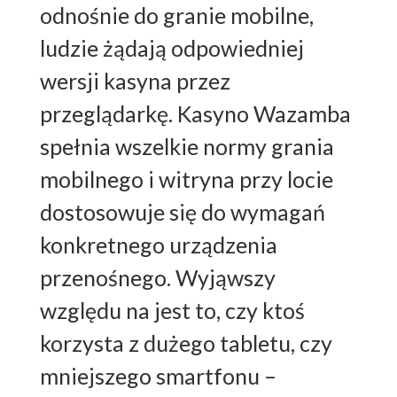
odnośnie do granie mobilne,
ludzie żądają odpowiedniej
wersji kasyna przez
przeglądarkę. Kasyno Wazamba
spełnia wszelkie normy grania
mobilnego i witryna przy locie
dostosowuje się do wymagań
konkretnego urządzenia
przenośnego. Wyjąwszy
względu na jest to, czy ktoś
korzysta z dużego tabletu, czy
mniejszego smartfonu –