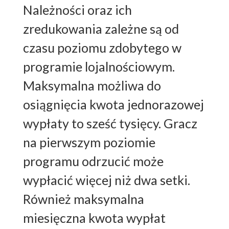
Należności oraz ich
zredukowania zależne są od
czasu poziomu zdobytego w
programie lojalnościowym.
Maksymalna możliwa do
osiągnięcia kwota jednorazowej
wypłaty to sześć tysięcy. Gracz
na pierwszym poziomie
programu odrzucić może
wypłacić więcej niż dwa setki.
Również maksymalna
miesięczna kwota wypłat