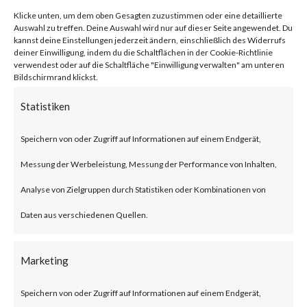
sekcji kasjera jak i również
Klicke unten, um dem oben Gesagten zuzustimmen oder eine detaillierte
poprosić o wypłatę.
Auswahl zu treffen. Deine Auswahl wird nur auf dieser Seite angewendet. Du
Warto dostrzec, że informacje
kannst deine Einstellungen jederzeit ändern, einschließlich des Widerrufs
deiner Einwilligung, indem du die Schaltflächen in der Cookie-Richtlinie
o bonusie obejmują tego typu
verwendest oder auf die Schaltfläche "Einwilligung verwalten" am unteren
terminy, jak termin trwania
Bildschirmrand klickst.
oferty jak i również
Statistiken
wymagania dotyczące ruchu
bonusem.
Speichern von oder Zugriff auf Informationen auf einem Endgerät,
Kasyno Wazamba oferuje
doskonały program
Messung der Werbeleistung, Messung der Performance von Inhalten,
lojalnościowy, który zrobi, że
Analyse von Zielgruppen durch Statistiken oder Kombinationen von
gra po Kasynie Wazamba
Daten aus verschiedenen Quellen.
stanie się jeszcze
przyjemniejsza.
Bonus powitalny Wazamba
Marketing
owe aż 2000 złotych w formie
premii od depozytu jak
Speichern von oder Zugriff auf Informationen auf einem Endgerät,