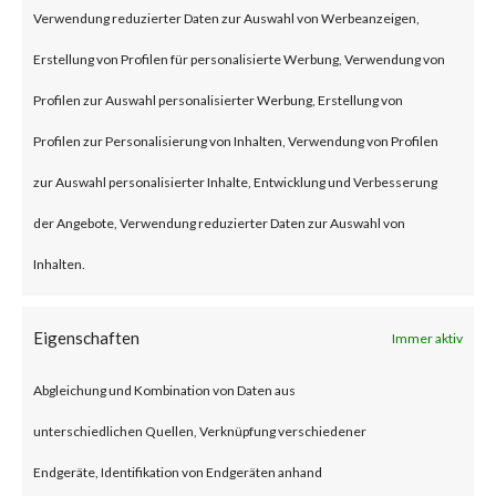
również 200 darmowych
Verwendung reduzierter Daten zur Auswahl von Werbeanzeigen,
spinów.
Kasyna w ów sposób
Erstellung von Profilen für personalisierte Werbung, Verwendung von
zabezpieczają się przed
Profilen zur Auswahl personalisierter Werbung, Erstellung von
nieuczciwymi graczami,
Profilen zur Personalisierung von Inhalten, Verwendung von Profilen
którzy mogliby użyć lukę w
kasynie i wypłacić zbyt duże
zur Auswahl personalisierter Inhalte, Entwicklung und Verbesserung
pieniądze.
der Angebote, Verwendung reduzierter Daten zur Auswahl von
Cashback 10% przyznawany
Inhalten.
jest w formie bonusu, który
Eigenschaften
Immer aktiv
można wykorzystać w on-line
kasyno lub na automatach.
Abgleichung und Kombination von Daten aus
Wszystkie znane tytuły
unterschiedlichen Quellen, Verknüpfung verschiedener
automatów i gry kasynowe
Endgeräte, Identifikation von Endgeräten anhand