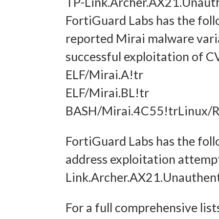
TP-Link.Archer.AX21.Unaut
FortiGuard Labs has the foll
Gewähr
reported Mirai malware varia
Betrug
successful exploitation of
und In
ELF/Mirai.A!tr
übermi
ELF/Mirai.BL!tr
BASH/Mirai.4C55!trLinux/R
FortiGuard Labs has the follo
address exploitation attem
Link.Archer.AX21.Unauthen
For a full comprehensive lis