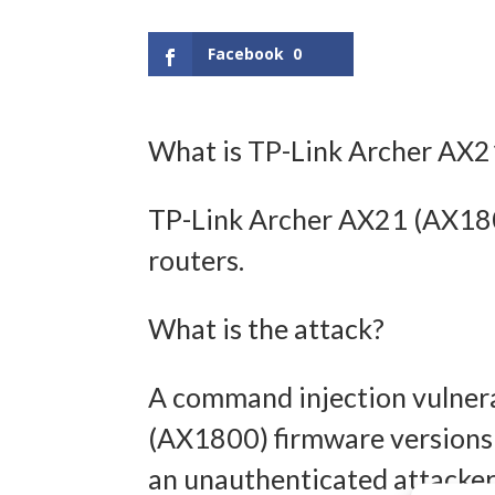
Facebook
0
What is TP-Link Archer AX
TP-Link Archer AX21 (AX1800
routers.
What is the attack?
A command injection vulnera
(AX1800) firmware versions 
an unauthenticated attacker