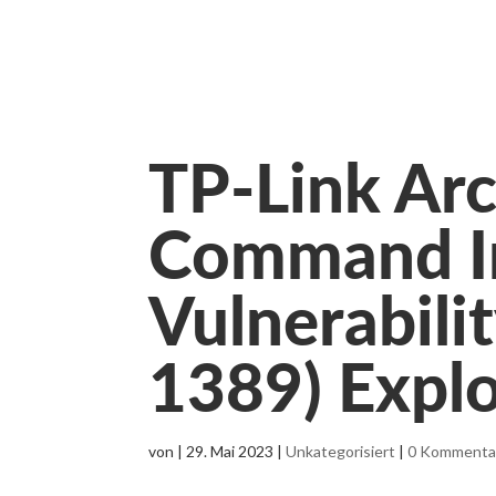
TP-Link Ar
Command In
Vulnerabili
1389) Explo
von
|
29. Mai 2023
|
Unkategorisiert
|
0 Kommenta