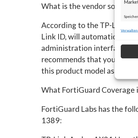
Marke
What is the vendor solution
Speicher
According to the TP-Link Adv
zur Ausw
Verwalten
Link ID, will automatically r
Verwendu
administration interface and
Personal
recommends that you downloa
Entwick
this product model as soon a
Inhalten
What FortiGuard Coverage is
Eigens
FortiGuard Labs has the foll
Abgleich
1389:
verschie
übermitt