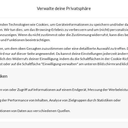
sue has been assigned CVE-2023-1389. Th
Verwalte deine Privatsphäre
e score of 8.8 and is rated HIGH.
nden Technologien wie Cookies, um Geräteinformationen zu speichern und/oder da
n. Wir tun dies, um das Browsing-Erlebnis zu verbessern und um (nicht) personalisi
nzuzeigen. Wenn du nicht zustimmst oder die Zustimmung widerrufst, kann dies 
und Funktionen beeinträchtigen.
en, um dem oben Gesagten zuzustimmen oder eine detaillierte Auswahl zu treffen. 
ttackers have reportedly started to exploi
rd nur auf dieser Seite angewendet. Du kannst deine Einstellungen jederzeit ändern
lich des Widerrufs deiner Einwilligung, indem du die Schaltflächen in der Cookie-Rich
attacks. Furthermore, proof-of-concept
 oder auf die Schaltfläche "Einwilligung verwalten" am unteren Bildschirmrand klick
ble, and various reports have stated that 
iken
 to vulnerable TP-Link Archer AX21
n von oder Zugriff auf Informationen auf einem Endgerät, Messung der Werbeleistu
erability to their Known Exploited
der Performance von Inhalten, Analyse von Zielgruppen durch Statistiken oder
g on May 1st, 2023. As such, patches shou
tionen von Daten aus verschiedenen Quellen.
e.