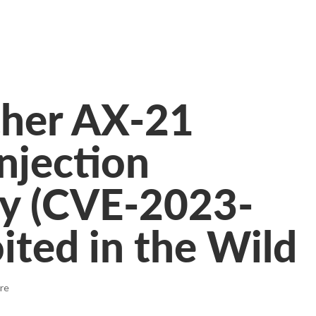
cher AX-21
jection
ty (CVE-2023-
ited in the Wild
re