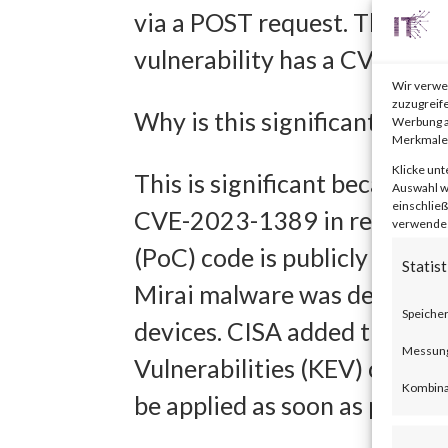
via a POST request. The is
vulnerability has a CVSS bas
Wir verwe
zuzugreife
Why is this significant?
Werbung a
Merkmale 
Klicke unt
This is significant because a
Auswahl wi
einschließ
CVE-2023-1389 in real time 
verwendest
(PoC) code is publicly availa
Statist
Mirai malware was deployed
Speicher
devices. CISA added the vuln
Messung 
Vulnerabilities (KEV) catalo
Kombina
be applied as soon as possibl