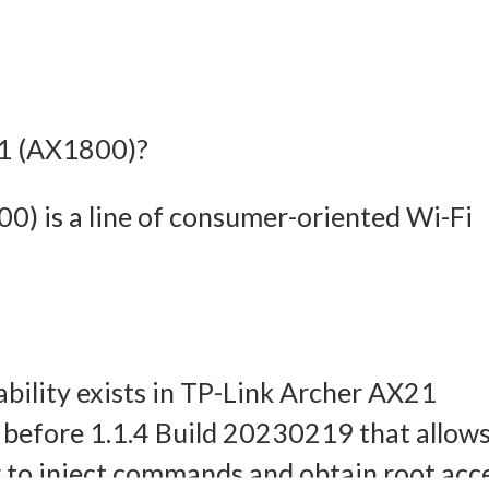
21 (AX1800)?
) is a line of consumer-oriented Wi-Fi
bility exists in TP-Link Archer AX21
before 1.1.4 Build 20230219 that allow
 to inject commands and obtain root acc