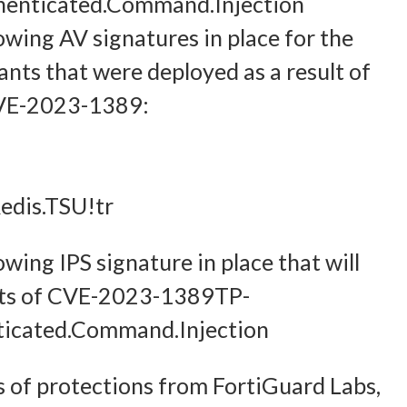
henticated.Command.Injection
owing AV signatures in place for the
leistung der Sicherheit, Verhinderung und Aufdeckung von
nts that were deployed as a result of
 und Fehlerbehebung, Bereitstellung und Anzeige von Werbung
Imm
 CVE-2023-1389:
halten, Ihre Entscheidungen zum Datenschutz speichern und
tteln.
edis.TSU!tr
wing IPS signature in place that will
pts of CVE-2023-1389TP-
ticated.Command.Injection
ts of protections from FortiGuard Labs,