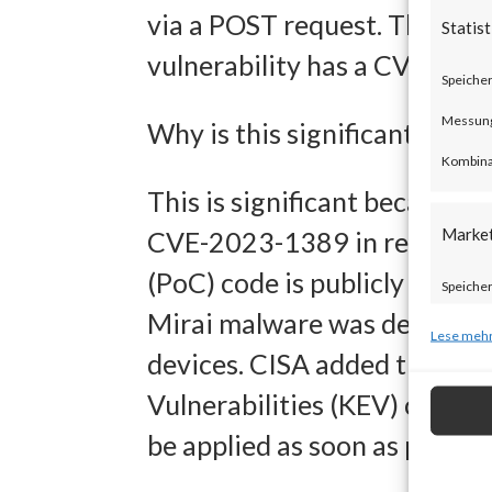
via a POST request. The is
Statist
vulnerability has a CVSS bas
Speicher
Messung 
Why is this significant?
Kombina
This is significant because a
Marke
CVE-2023-1389 in real time 
(PoC) code is publicly availa
Speicher
Mirai malware was deployed
zur Ausw
Lese mehr
devices. CISA added the vuln
Verwendu
Vulnerabilities (KEV) catalo
Personal
be applied as soon as possibl
Entwick
Inhalten