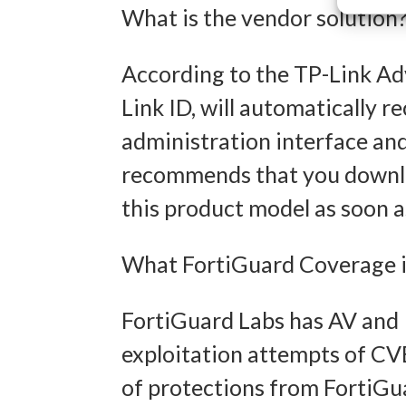
What is the vendor solution
Eigens
According to the TP-Link Adv
Link ID, will automatically r
Abgleich
administration interface and
verschie
recommends that you downloa
übermitt
this product model as soon a
Gewähr
What FortiGuard Coverage is
Betrug
und In
FortiGuard Labs has AV and I
übermi
exploitation attempts of CV
of protections from FortiGua