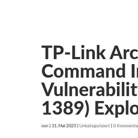
TP-Link Ar
Command In
Vulnerabili
1389) Explo
von
|
31. Mai 2023
|
Unkategorisiert
|
0 Kommenta