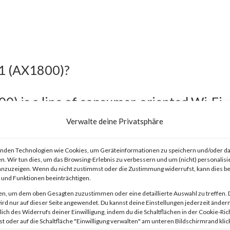
21 (AX1800)?
) is a line of consumer-oriented Wi-Fi
Verwalte deine Privatsphäre
nden Technologien wie Cookies, um Geräteinformationen zu speichern und/oder da
n. Wir tun dies, um das Browsing-Erlebnis zu verbessern und um (nicht) personalisi
nzuzeigen. Wenn du nicht zustimmst oder die Zustimmung widerrufst, kann dies 
und Funktionen beeinträchtigen.
bility exists in TP-Link Archer AX21
en, um dem oben Gesagten zuzustimmen oder eine detaillierte Auswahl zu treffen. 
before 1.1.4 Build 20230219 that allow
rd nur auf dieser Seite angewendet. Du kannst deine Einstellungen jederzeit ändern
lich des Widerrufs deiner Einwilligung, indem du die Schaltflächen in der Cookie-Rich
 to inject commands and obtain root acc
 oder auf die Schaltfläche "Einwilligung verwalten" am unteren Bildschirmrand klick