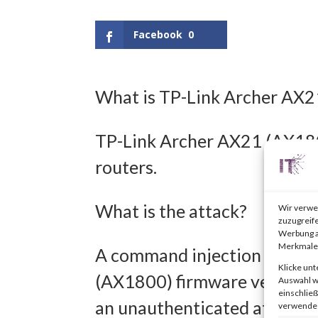
Facebook
0
What is TP-Link Archer AX
TP-Link Archer AX21 (AX1800
routers.
What is the attack?
Wir verwe
zuzugreife
Werbung a
Merkmale 
A command injection vulnera
Klicke unt
(AX1800) firmware versions 
Auswahl wi
einschließ
an unauthenticated attacker
verwendest