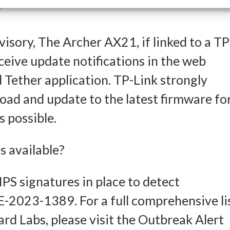
?
chaften
Imm
isory, The Archer AX21, if linked to a TP
eceive update notifications in the web
ung und Kombination von Daten aus unterschiedlichen Quellen, Verknüpfung
 Tether application. TP-Link strongly
dener Endgeräte, Identifikation von Endgeräten anhand automatisch
d and update to the latest firmware fo
elter Informationen.
s possible.
leistung der Sicherheit, Verhinderung und Aufdeckung von
 available?
 und Fehlerbehebung, Bereitstellung und Anzeige von Werbung
Imm
halten, Ihre Entscheidungen zum Datenschutz speichern und
PS signatures in place to detect
tteln.
E-2023-1389. For a full comprehensive li
rd Labs, please visit the Outbreak Alert