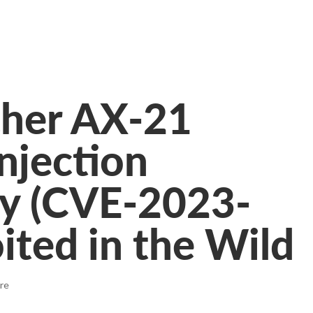
cher AX-21
jection
ty (CVE-2023-
ited in the Wild
re