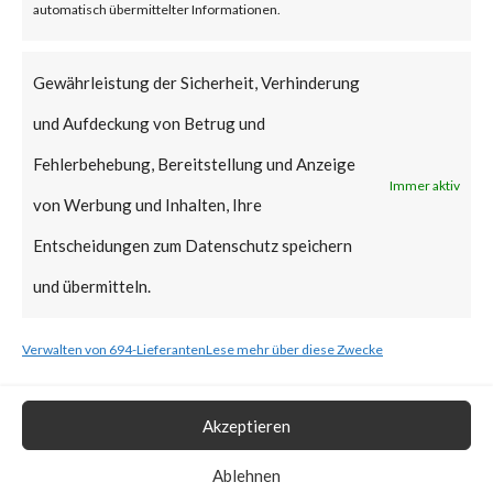
automatisch übermittelter Informationen.
This is significant because CVE-
2023-33246 is reportedly being
Gewährleistung der Sicherheit, Verhinderung
exploited in the wild.
und Aufdeckung von Betrug und
Additionally, proof-of-concept
Fehlerbehebung, Bereitstellung und Anzeige
Immer aktiv
(PoC) code is publicly available.
von Werbung und Inhalten, Ihre
As such, attacks that leverage
Entscheidungen zum Datenschutz speichern
the vulnerability are expected to
und übermitteln.
increase.
Verwalten von 694-Lieferanten
Lese mehr über diese Zwecke
FortiGuard Labs advises that
the patch should be applied as
Akzeptieren
soon as possible.
Ablehnen