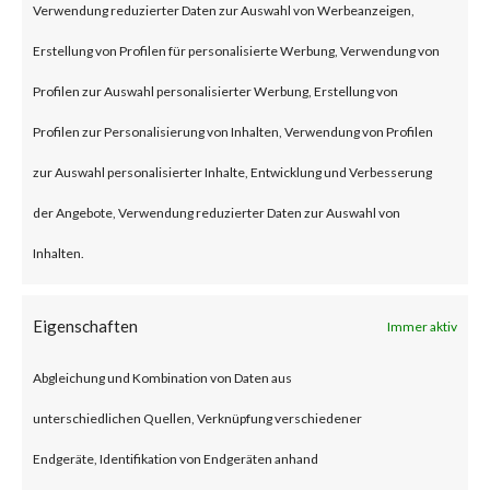
Verwendung reduzierter Daten zur Auswahl von Werbeanzeigen,
injection vulnerability that
Erstellung von Profilen für personalisierte Werbung, Verwendung von
affects Apache RocketMQ
Profilen zur Auswahl personalisierter Werbung, Erstellung von
versions 5.1 and lower.
Profilen zur Personalisierung von Inhalten, Verwendung von Profilen
Successful exploitation of the
zur Auswahl personalisierter Inhalte, Entwicklung und Verbesserung
vulnerability allows a remote
der Angebote, Verwendung reduzierter Daten zur Auswahl von
attacker to execute commands
Inhalten.
as the system user under which
RocketMQ is running by using
Eigenschaften
Immer aktiv
the update configuration
Abgleichung und Kombination von Daten aus
function.
unterschiedlichen Quellen, Verknüpfung verschiedener
Why is this Significant?
Endgeräte, Identifikation von Endgeräten anhand