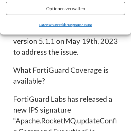
Optionen verwalten
What is the Vendor Solution?
Datenschutzerklärung
Impressum
Apache released RocketMQ
version 5.1.1 on May 19th, 2023
to address the issue.
What FortiGuard Coverage is
available?
FortiGuard Labs has released a
new IPS signature
“Apache.RocketMQ.updateConfi