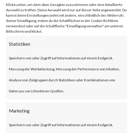
Klicke unten, um dem oben Gesagten zuzustimmen oder eine detaillierte
Auswahl zu treffen. Deine Auswahl wird nur auf dieser Seite angewendet. Du
kannst deine Einstellungen jederzeit ändern, einschließlich des Widerrufs
What is VMware Apache
deiner Einwilligung, indem du die Schaltflächen in der Cookie-Richtlinie
verwendest oder auf die Schaltfläche "Einwilligung verwalten" am unteren
RocketMQ?
Bildschirmrand klickst.
Statistiken
Apache RocketMQ is an open-
source distributed messaging
Speichern von oder Zugriff auf Informationen auf einem Endgerät,
middleware developed by the
Messung der Werbeleistung, Messung der Performance von Inhalten,
Alibaba. It was later donated to
Analyse von Zielgruppen durch Statistiken oder Kombinationen von
Apache.
Daten aus verschiedenen Quellen.
What is the Attack?
Marketing
Speichern von oder Zugriff auf Informationen auf einem Endgerät,
CVE-2023-33246 is a command