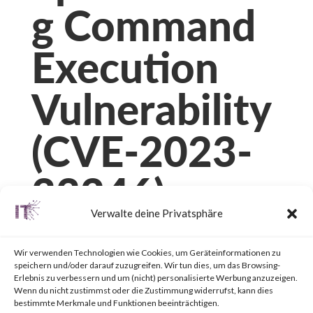
g Command
Execution
Vulnerability
(CVE-2023-
33246)
Verwalte deine Privatsphäre
von
|
6. Juli 2023
|
Unkategorisiert
|
0 Kommentare
Wir verwenden Technologien wie Cookies, um Geräteinformationen zu
speichern und/oder darauf zuzugreifen. Wir tun dies, um das Browsing-
Erlebnis zu verbessern und um (nicht) personalisierte Werbung anzuzeigen.
Wenn du nicht zustimmst oder die Zustimmung widerrufst, kann dies
Facebook
0
bestimmte Merkmale und Funktionen beeinträchtigen.