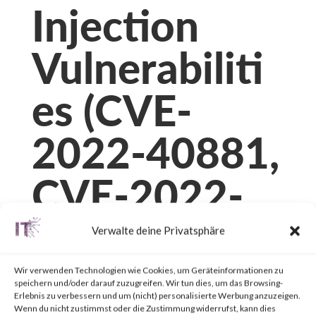
Injection
Vulnerabiliti
es (CVE-
2022-40881,
CVE-2022-
29303)
Verwalte deine Privatsphäre
Wir verwenden Technologien wie Cookies, um Geräteinformationen zu
von
|
11. Juli 2023
|
Unkategorisiert
|
0 Kommentare
speichern und/oder darauf zuzugreifen. Wir tun dies, um das Browsing-
Erlebnis zu verbessern und um (nicht) personalisierte Werbung anzuzeigen.
Wenn du nicht zustimmst oder die Zustimmung widerrufst, kann dies