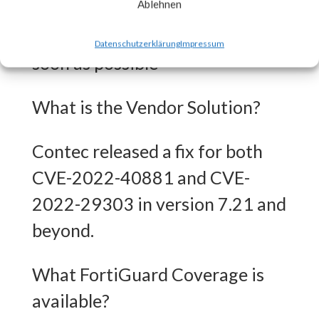
Ablehnen
FortiGuard Labs advises that
the patch should be applied as
Datenschutzerklärung
Impressum
soon as possible
What is the Vendor Solution?
Contec released a fix for both
CVE-2022-40881 and CVE-
2022-29303 in version 7.21 and
beyond.
What FortiGuard Coverage is
available?