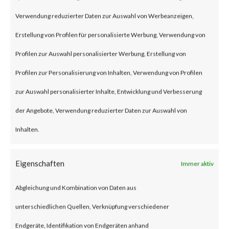
CVE-2022-29303 is a command
Verwendung reduzierter Daten zur Auswahl von Werbeanzeigen,
injection vulnerability in
Erstellung von Profilen für personalisierte Werbung, Verwendung von
SolarView Compact that allows
Profilen zur Auswahl personalisierter Werbung, Erstellung von
attackers to steal or modify
Profilen zur Personalisierung von Inhalten, Verwendung von Profilen
information, destroy the
zur Auswahl personalisierter Inhalte, Entwicklung und Verbesserung
system, or execute malicious
der Angebote, Verwendung reduzierter Daten zur Auswahl von
programs by entering
Inhalten.
commands from the test email
transmission screen.
Eigenschaften
Immer aktiv
CVE-2022-40881 is a command
Abgleichung und Kombination von Daten aus
injection vulnerability in
unterschiedlichen Quellen, Verknüpfung verschiedener
SolarView Compat that allows
Endgeräte, Identifikation von Endgeräten anhand