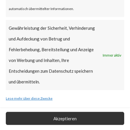
attackers to steal or modify
automatisch übermittelter Informationen.
information, destroy the
system, or execute malicious
Gewährleistung der Sicherheit, Verhinderung
programs by entering
und Aufdeckung von Betrug und
commands from the network
Fehlerbehebung, Bereitstellung und Anzeige
continuity check screen.
Immer aktiv
von Werbung und Inhalten, Ihre
Entscheidungen zum Datenschutz speichern
Why is this Significant?
und übermitteln.
This is significant because CVE-
Lese mehr über diese Zwecke
2022-40881 and CVE-2022-
29303 are reportedly being
Akzeptieren
exploited in the wild.