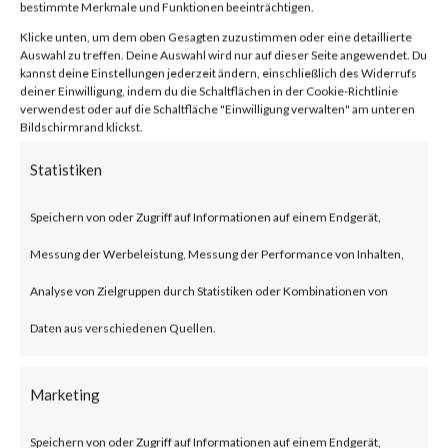
bestimmte Merkmale und Funktionen beeinträchtigen.
Facebook
0
Klicke unten, um dem oben Gesagten zuzustimmen oder eine detaillierte
Auswahl zu treffen. Deine Auswahl wird nur auf dieser Seite angewendet. Du
kannst deine Einstellungen jederzeit ändern, einschließlich des Widerrufs
deiner Einwilligung, indem du die Schaltflächen in der Cookie-Richtlinie
verwendest oder auf die Schaltfläche "Einwilligung verwalten" am unteren
What is SolarView Compact?
Bildschirmrand klickst.
Statistiken
SolarView Compact is a
photovoltaic (PV) power
Speichern von oder Zugriff auf Informationen auf einem Endgerät,
generation measurement and
Messung der Werbeleistung, Messung der Performance von Inhalten,
monitoring device developed by
Analyse von Zielgruppen durch Statistiken oder Kombinationen von
Contec.
Daten aus verschiedenen Quellen.
What is the Attack?
Marketing
Speichern von oder Zugriff auf Informationen auf einem Endgerät,