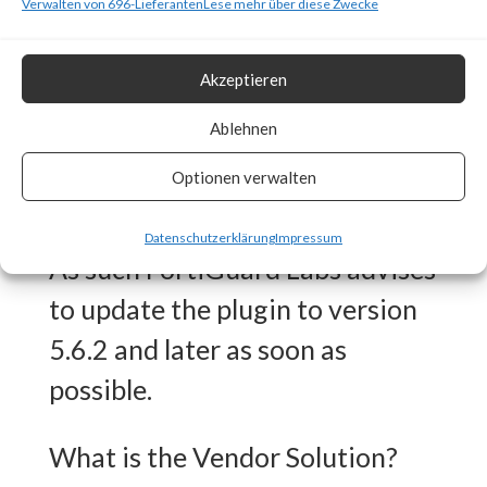
Why is this Significant?
Verwalten von 696-Lieferanten
Lese mehr über diese Zwecke
This is significant because
Akzeptieren
WooCommerce Payments is a
Ablehnen
popular plugin (>600,000 active
Optionen verwalten
installations) and is reported to
be actively exploited in the wild.
Datenschutzerklärung
Impressum
As such FortiGuard Labs advises
to update the plugin to version
5.6.2 and later as soon as
possible.
What is the Vendor Solution?