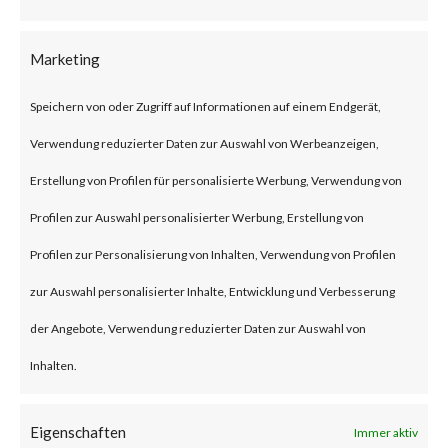
According to Woo, the plugin
has over 600,000 active
Marketing
installations.
Speichern von oder Zugriff auf Informationen auf einem Endgerät,
Verwendung reduzierter Daten zur Auswahl von Werbeanzeigen,
What is the Attack?
Erstellung von Profilen für personalisierte Werbung, Verwendung von
CVE-2023-28121 is an
Profilen zur Auswahl personalisierter Werbung, Erstellung von
authentication bypass
Profilen zur Personalisierung von Inhalten, Verwendung von Profilen
vulnerability affecting the
zur Auswahl personalisierter Inhalte, Entwicklung und Verbesserung
WooCommerce Payments
der Angebote, Verwendung reduzierter Daten zur Auswahl von
plugin version 4.8.0 through
Inhalten.
5.6.1. Successful exploitation of
Eigenschaften
the vulnerability could allow an
Immer aktiv