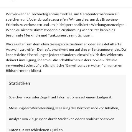
von
|
29. Juli 2023
|
Unkategorisiert
|
0 Kommentare
Wir verwenden Technologien wie Cookies, um Geräteinformationen zu
speichern und/oder darauf zuzugreifen. Wir tun dies, um das Browsing-
Erlebnis zu verbessern und um (nicht) personalisierte Werbung anzuzeigen.
Facebook
0
Wenn du nicht zustimmst oder die Zustimmung widerrufst, kann dies
bestimmte Merkmale und Funktionen beeinträchtigen.
Klicke unten, um dem oben Gesagten zuzustimmen oder eine detaillierte
Auswahl zu treffen. Deine Auswahl wird nur auf dieser Seite angewendet. Du
What is WooCommerce
kannst deine Einstellungen jederzeit ändern, einschließlich des Widerrufs
deiner Einwilligung, indem du die Schaltflächen in der Cookie-Richtlinie
Payments?
verwendest oder auf die Schaltfläche "Einwilligung verwalten" am unteren
Bildschirmrand klickst.
WooCommerce Payments is a
Statistiken
popular e-commerce payment
Speichern von oder Zugriff auf Informationen auf einem Endgerät,
plugin for WordPress designed
Messung der Werbeleistung, Messung der Performance von Inhalten,
for small to large-sized online
Analyse von Zielgruppen durch Statistiken oder Kombinationen von
merchants using WordPress.
Daten aus verschiedenen Quellen.