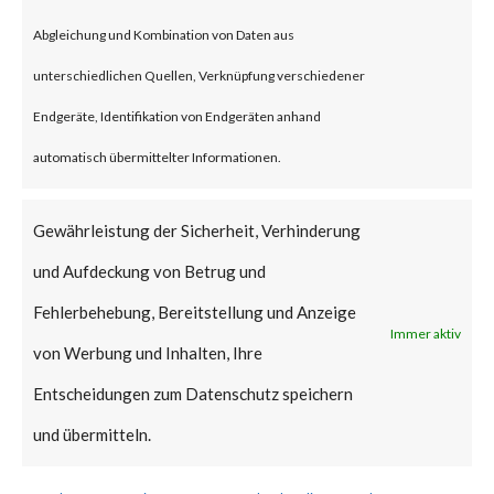
unauthorized attacker to gain
Abgleichung und Kombination von Daten aus
admin privileges on the
unterschiedlichen Quellen, Verknüpfung verschiedener
WordPress websites installed
Endgeräte, Identifikation von Endgeräten anhand
with the vulnerable version of
automatisch übermittelter Informationen.
the plugin enabled.
Gewährleistung der Sicherheit, Verhinderung
According to NIST (National
und Aufdeckung von Betrug und
Institute of Standards and
Fehlerbehebung, Bereitstellung und Anzeige
Immer aktiv
Technology), CVE-2023-28121
von Werbung und Inhalten, Ihre
has a CVSS base score of 9.8 and
Entscheidungen zum Datenschutz speichern
is rated critical.
und übermitteln.