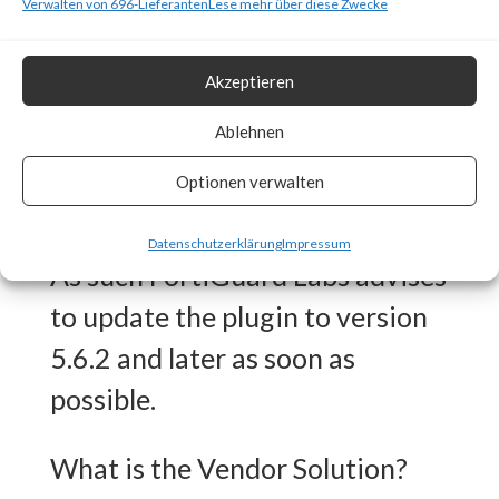
Why is this Significant?
Verwalten von 696-Lieferanten
Lese mehr über diese Zwecke
This is significant because
Akzeptieren
WooCommerce Payments is a
Ablehnen
popular plugin (>600,000 active
Optionen verwalten
installations) and is reported to
be actively exploited in the wild.
Datenschutzerklärung
Impressum
As such FortiGuard Labs advises
to update the plugin to version
5.6.2 and later as soon as
possible.
What is the Vendor Solution?