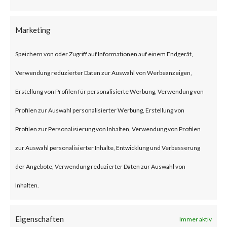
According to Woo, the plugin
has over 600,000 active
Marketing
installations.
Speichern von oder Zugriff auf Informationen auf einem Endgerät,
Verwendung reduzierter Daten zur Auswahl von Werbeanzeigen,
What is the Attack?
Erstellung von Profilen für personalisierte Werbung, Verwendung von
CVE-2023-28121 is an
Profilen zur Auswahl personalisierter Werbung, Erstellung von
authentication bypass
Profilen zur Personalisierung von Inhalten, Verwendung von Profilen
vulnerability affecting the
zur Auswahl personalisierter Inhalte, Entwicklung und Verbesserung
WooCommerce Payments
der Angebote, Verwendung reduzierter Daten zur Auswahl von
plugin version 4.8.0 through
Inhalten.
5.6.1. Successful exploitation of
Eigenschaften
the vulnerability could allow an
Immer aktiv