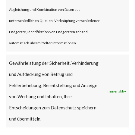
unauthorized attacker to gain
Abgleichung und Kombination von Daten aus
admin privileges on the
unterschiedlichen Quellen, Verknüpfung verschiedener
WordPress websites installed
Endgeräte, Identifikation von Endgeräten anhand
with the vulnerable version of
automatisch übermittelter Informationen.
the plugin enabled.
Gewährleistung der Sicherheit, Verhinderung
According to NIST (National
und Aufdeckung von Betrug und
Institute of Standards and
Fehlerbehebung, Bereitstellung und Anzeige
Immer aktiv
Technology), CVE-2023-28121
von Werbung und Inhalten, Ihre
has a CVSS base score of 9.8 and
Entscheidungen zum Datenschutz speichern
is rated critical.
und übermitteln.