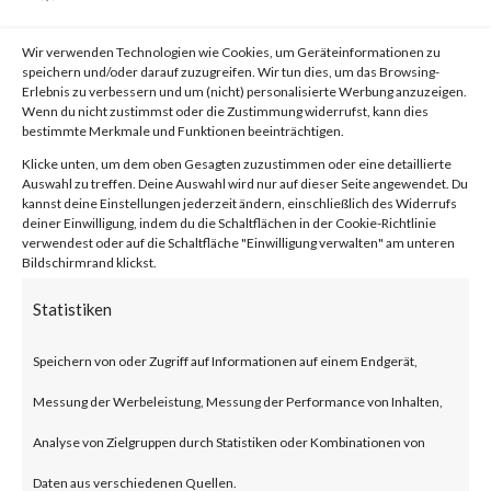
von
|
30. Juli 2023
|
Unkategorisiert
|
0 Kommentare
Wir verwenden Technologien wie Cookies, um Geräteinformationen zu
speichern und/oder darauf zuzugreifen. Wir tun dies, um das Browsing-
Erlebnis zu verbessern und um (nicht) personalisierte Werbung anzuzeigen.
Facebook
0
Wenn du nicht zustimmst oder die Zustimmung widerrufst, kann dies
bestimmte Merkmale und Funktionen beeinträchtigen.
Klicke unten, um dem oben Gesagten zuzustimmen oder eine detaillierte
Auswahl zu treffen. Deine Auswahl wird nur auf dieser Seite angewendet. Du
What is WooCommerce
kannst deine Einstellungen jederzeit ändern, einschließlich des Widerrufs
deiner Einwilligung, indem du die Schaltflächen in der Cookie-Richtlinie
Payments?
verwendest oder auf die Schaltfläche "Einwilligung verwalten" am unteren
Bildschirmrand klickst.
WooCommerce Payments is a
Statistiken
popular e-commerce payment
Speichern von oder Zugriff auf Informationen auf einem Endgerät,
plugin for WordPress designed
Messung der Werbeleistung, Messung der Performance von Inhalten,
for small to large-sized online
Analyse von Zielgruppen durch Statistiken oder Kombinationen von
merchants using WordPress.
Daten aus verschiedenen Quellen.