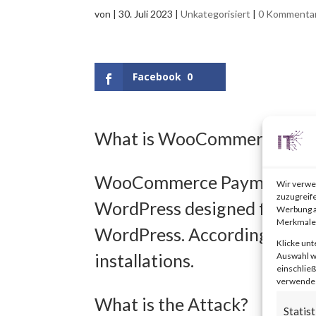
von
|
30. Juli 2023
|
Unkategorisiert
|
0 Kommenta
Facebook
0
What is WooCommerce Pay
WooCommerce Payments is a
Wir verwe
zuzugreife
WordPress designed for smal
Werbung a
Merkmale 
WordPress. According to Woo
Klicke unt
installations.
Auswahl wi
einschließ
verwendest
What is the Attack?
Statist