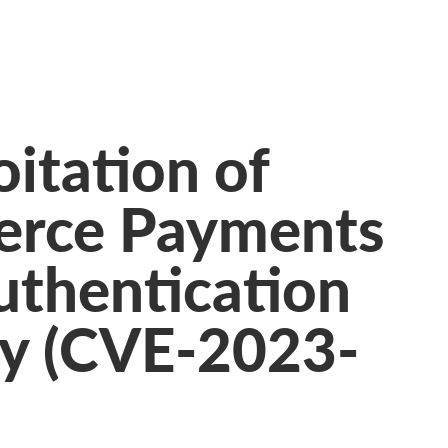
oitation of
rce Payments
uthentication
ty (CVE-2023-