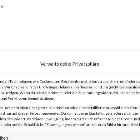
re
ments?
Verwalte deine Privatsphäre
 popular e-commerce payment plugin f
nden Technologien wie Cookies, um Geräteinformationen zu speichern und/oder da
n. Wir tun dies, um das Browsing-Erlebnis zu verbessern und um (nicht) personalisi
l to large-sized online merchants using
nzuzeigen. Wenn du nicht zustimmst oder die Zustimmung widerrufst, kann dies 
und Funktionen beeinträchtigen.
, the plugin has over 600,000 active
en, um dem oben Gesagten zuzustimmen oder eine detaillierte Auswahl zu treffen. 
rd nur auf dieser Seite angewendet. Du kannst deine Einstellungen jederzeit ändern
lich des Widerrufs deiner Einwilligung, indem du die Schaltflächen in der Cookie-Rich
 oder auf die Schaltfläche "Einwilligung verwalten" am unteren Bildschirmrand klick
iken