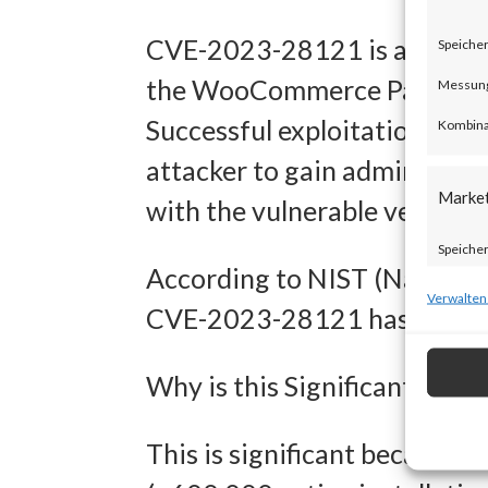
CVE-2023-28121 is an authen
Speicher
the WooCommerce Payments p
Messung 
Successful exploitation of t
Kombina
attacker to gain admin privi
Marke
with the vulnerable version 
Speicher
According to NIST (National
zur Ausw
Verwalten
CVE-2023-28121 has a CVSS ba
Verwendu
Personal
Why is this Significant?
Entwick
This is significant because
Inhalten