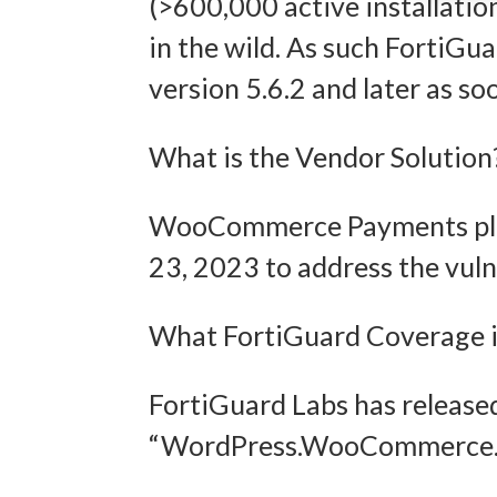
(>600,000 active installation
Eigens
in the wild. As such FortiGu
version 5.6.2 and later as so
Abgleich
verschie
What is the Vendor Solution
übermitt
WooCommerce Payments plug
Gewähr
23, 2023 to address the vulne
Betrug
und In
What FortiGuard Coverage is
übermi
FortiGuard Labs has release
“WordPress.WooCommerce.Au