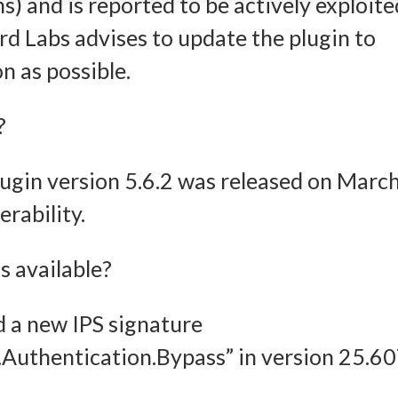
s) and is reported to be actively exploite
chaften
Imm
ard Labs advises to update the plugin to
on as possible.
ung und Kombination von Daten aus unterschiedlichen Quellen, Verknüpfung
dener Endgeräte, Identifikation von Endgeräten anhand automatisch
?
elter Informationen.
in version 5.6.2 was released on Marc
leistung der Sicherheit, Verhinderung und Aufdeckung von
rability.
 und Fehlerbehebung, Bereitstellung und Anzeige von Werbung
Imm
halten, Ihre Entscheidungen zum Datenschutz speichern und
 available?
tteln.
d a new IPS signature
thentication.Bypass” in version 25.60