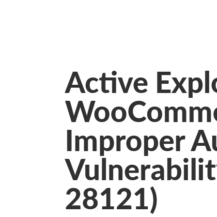
Active Expl
WooComme
Improper A
Vulnerabili
28121)