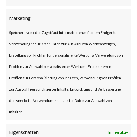
According to Woo, the plugin
has over 600,000 active
Marketing
installations.
Speichern von oder Zugriff auf Informationen auf einem Endgerät,
Verwendung reduzierter Daten zur Auswahl von Werbeanzeigen,
What is the Attack?
Erstellung von Profilen für personalisierte Werbung, Verwendung von
CVE-2023-28121 is an
Profilen zur Auswahl personalisierter Werbung, Erstellung von
authentication bypass
Profilen zur Personalisierung von Inhalten, Verwendung von Profilen
vulnerability affecting the
zur Auswahl personalisierter Inhalte, Entwicklung und Verbesserung
WooCommerce Payments
der Angebote, Verwendung reduzierter Daten zur Auswahl von
plugin version 4.8.0 through
Inhalten.
5.6.1. Successful exploitation of
Eigenschaften
the vulnerability could allow an
Immer aktiv