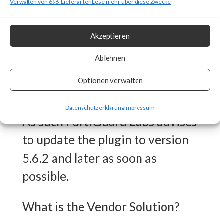
Why is this Significant?
Verwalten von 696-Lieferanten
Lese mehr über diese Zwecke
This is significant because
Akzeptieren
WooCommerce Payments is a
Ablehnen
popular plugin (>600,000 active
Optionen verwalten
installations) and is reported to
be actively exploited in the wild.
Datenschutzerklärung
Impressum
As such FortiGuard Labs advises
to update the plugin to version
5.6.2 and later as soon as
possible.
What is the Vendor Solution?