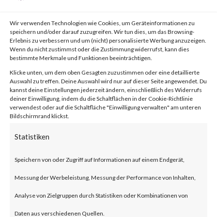
von
|
25. Juli 2023
|
Unkategorisiert
|
0 Kommentare
Wir verwenden Technologien wie Cookies, um Geräteinformationen zu
speichern und/oder darauf zuzugreifen. Wir tun dies, um das Browsing-
Erlebnis zu verbessern und um (nicht) personalisierte Werbung anzuzeigen.
Facebook
0
Wenn du nicht zustimmst oder die Zustimmung widerrufst, kann dies
bestimmte Merkmale und Funktionen beeinträchtigen.
Klicke unten, um dem oben Gesagten zuzustimmen oder eine detaillierte
Auswahl zu treffen. Deine Auswahl wird nur auf dieser Seite angewendet. Du
What is WooCommerce
kannst deine Einstellungen jederzeit ändern, einschließlich des Widerrufs
deiner Einwilligung, indem du die Schaltflächen in der Cookie-Richtlinie
Payments?
verwendest oder auf die Schaltfläche "Einwilligung verwalten" am unteren
Bildschirmrand klickst.
WooCommerce Payments is a
Statistiken
popular e-commerce payment
Speichern von oder Zugriff auf Informationen auf einem Endgerät,
plugin for WordPress designed
Messung der Werbeleistung, Messung der Performance von Inhalten,
for small to large-sized online
Analyse von Zielgruppen durch Statistiken oder Kombinationen von
merchants using WordPress.
Daten aus verschiedenen Quellen.