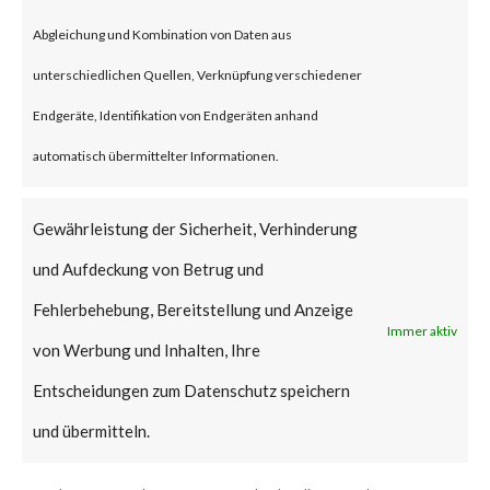
unauthorized attacker to gain
Abgleichung und Kombination von Daten aus
admin privileges on the
unterschiedlichen Quellen, Verknüpfung verschiedener
WordPress websites installed
Endgeräte, Identifikation von Endgeräten anhand
with the vulnerable version of
automatisch übermittelter Informationen.
the plugin enabled.
Gewährleistung der Sicherheit, Verhinderung
According to NIST (National
und Aufdeckung von Betrug und
Institute of Standards and
Fehlerbehebung, Bereitstellung und Anzeige
Immer aktiv
Technology), CVE-2023-28121
von Werbung und Inhalten, Ihre
has a CVSS base score of 9.8 and
Entscheidungen zum Datenschutz speichern
is rated critical.
und übermitteln.