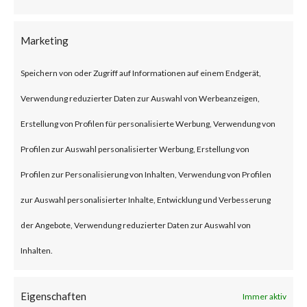
According to Woo, the plugin
has over 600,000 active
Marketing
installations.
Speichern von oder Zugriff auf Informationen auf einem Endgerät,
Verwendung reduzierter Daten zur Auswahl von Werbeanzeigen,
What is the Attack?
Erstellung von Profilen für personalisierte Werbung, Verwendung von
CVE-2023-28121 is an
Profilen zur Auswahl personalisierter Werbung, Erstellung von
authentication bypass
Profilen zur Personalisierung von Inhalten, Verwendung von Profilen
vulnerability affecting the
zur Auswahl personalisierter Inhalte, Entwicklung und Verbesserung
WooCommerce Payments
der Angebote, Verwendung reduzierter Daten zur Auswahl von
plugin version 4.8.0 through
Inhalten.
5.6.1. Successful exploitation of
Eigenschaften
the vulnerability could allow an
Immer aktiv