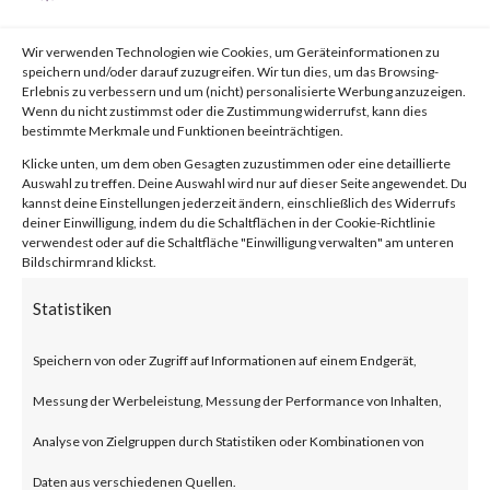
von
|
1. Aug. 2023
|
Unkategorisiert
|
0 Kommentare
Wir verwenden Technologien wie Cookies, um Geräteinformationen zu
speichern und/oder darauf zuzugreifen. Wir tun dies, um das Browsing-
Erlebnis zu verbessern und um (nicht) personalisierte Werbung anzuzeigen.
Facebook
0
Wenn du nicht zustimmst oder die Zustimmung widerrufst, kann dies
bestimmte Merkmale und Funktionen beeinträchtigen.
Klicke unten, um dem oben Gesagten zuzustimmen oder eine detaillierte
Auswahl zu treffen. Deine Auswahl wird nur auf dieser Seite angewendet. Du
What is WooCommerce
kannst deine Einstellungen jederzeit ändern, einschließlich des Widerrufs
deiner Einwilligung, indem du die Schaltflächen in der Cookie-Richtlinie
Payments?
verwendest oder auf die Schaltfläche "Einwilligung verwalten" am unteren
Bildschirmrand klickst.
WooCommerce Payments is a
Statistiken
popular e-commerce payment
Speichern von oder Zugriff auf Informationen auf einem Endgerät,
plugin for WordPress designed
Messung der Werbeleistung, Messung der Performance von Inhalten,
for small to large-sized online
Analyse von Zielgruppen durch Statistiken oder Kombinationen von
merchants using WordPress.
Daten aus verschiedenen Quellen.