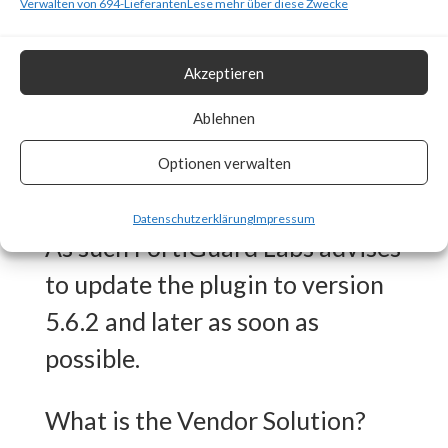
Why is this Significant?
Verwalten von 694-Lieferanten
Lese mehr über diese Zwecke
This is significant because
Akzeptieren
WooCommerce Payments is a
Ablehnen
popular plugin (>600,000 active
Optionen verwalten
installations) and is reported to
be actively exploited in the wild.
Datenschutzerklärung
Impressum
As such FortiGuard Labs advises
to update the plugin to version
5.6.2 and later as soon as
possible.
What is the Vendor Solution?