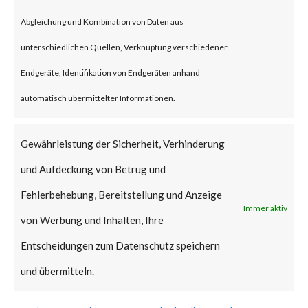
unauthorized attacker to gain
Abgleichung und Kombination von Daten aus
admin privileges on the
unterschiedlichen Quellen, Verknüpfung verschiedener
WordPress websites installed
Endgeräte, Identifikation von Endgeräten anhand
with the vulnerable version of
automatisch übermittelter Informationen.
the plugin enabled.
Gewährleistung der Sicherheit, Verhinderung
According to NIST (National
und Aufdeckung von Betrug und
Institute of Standards and
Fehlerbehebung, Bereitstellung und Anzeige
Immer aktiv
Technology), CVE-2023-28121
von Werbung und Inhalten, Ihre
has a CVSS base score of 9.8 and
Entscheidungen zum Datenschutz speichern
is rated critical.
und übermitteln.