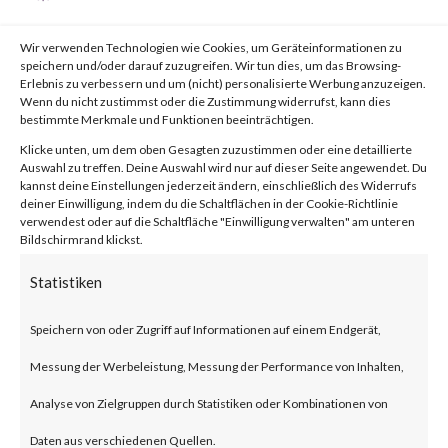
von
|
1. Aug. 2023
|
Unkategorisiert
|
0 Kommentare
Wir verwenden Technologien wie Cookies, um Geräteinformationen zu
speichern und/oder darauf zuzugreifen. Wir tun dies, um das Browsing-
Erlebnis zu verbessern und um (nicht) personalisierte Werbung anzuzeigen.
Facebook
0
Wenn du nicht zustimmst oder die Zustimmung widerrufst, kann dies
bestimmte Merkmale und Funktionen beeinträchtigen.
Klicke unten, um dem oben Gesagten zuzustimmen oder eine detaillierte
Auswahl zu treffen. Deine Auswahl wird nur auf dieser Seite angewendet. Du
What is WooCommerce
kannst deine Einstellungen jederzeit ändern, einschließlich des Widerrufs
deiner Einwilligung, indem du die Schaltflächen in der Cookie-Richtlinie
Payments?
verwendest oder auf die Schaltfläche "Einwilligung verwalten" am unteren
Bildschirmrand klickst.
WooCommerce Payments is a
Statistiken
popular e-commerce payment
Speichern von oder Zugriff auf Informationen auf einem Endgerät,
plugin for WordPress designed
Messung der Werbeleistung, Messung der Performance von Inhalten,
for small to large-sized online
Analyse von Zielgruppen durch Statistiken oder Kombinationen von
merchants using WordPress.
Daten aus verschiedenen Quellen.