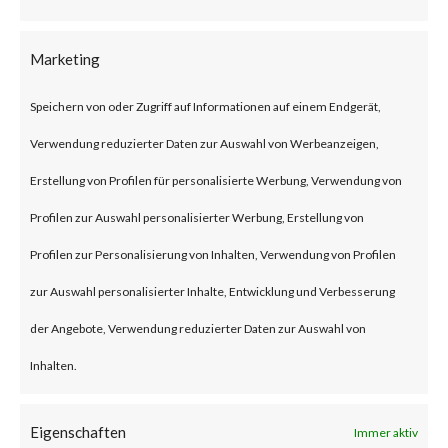
According to Woo, the plugin
has over 600,000 active
Marketing
installations.
Speichern von oder Zugriff auf Informationen auf einem Endgerät,
Verwendung reduzierter Daten zur Auswahl von Werbeanzeigen,
What is the Attack?
Erstellung von Profilen für personalisierte Werbung, Verwendung von
CVE-2023-28121 is an
Profilen zur Auswahl personalisierter Werbung, Erstellung von
authentication bypass
Profilen zur Personalisierung von Inhalten, Verwendung von Profilen
vulnerability affecting the
zur Auswahl personalisierter Inhalte, Entwicklung und Verbesserung
WooCommerce Payments
der Angebote, Verwendung reduzierter Daten zur Auswahl von
plugin version 4.8.0 through
Inhalten.
5.6.1. Successful exploitation of
Eigenschaften
the vulnerability could allow an
Immer aktiv