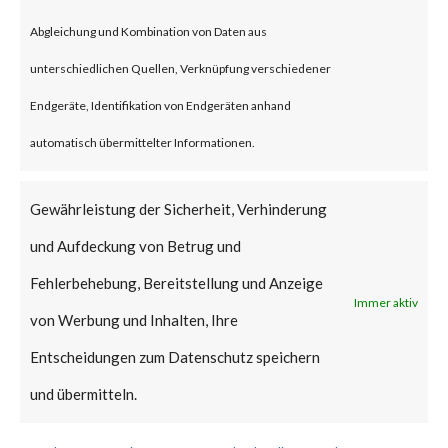
unauthorized attacker to gain
Abgleichung und Kombination von Daten aus
admin privileges on the
unterschiedlichen Quellen, Verknüpfung verschiedener
WordPress websites installed
Endgeräte, Identifikation von Endgeräten anhand
with the vulnerable version of
automatisch übermittelter Informationen.
the plugin enabled.
Gewährleistung der Sicherheit, Verhinderung
According to NIST (National
und Aufdeckung von Betrug und
Institute of Standards and
Fehlerbehebung, Bereitstellung und Anzeige
Immer aktiv
Technology), CVE-2023-28121
von Werbung und Inhalten, Ihre
has a CVSS base score of 9.8 and
Entscheidungen zum Datenschutz speichern
is rated critical.
und übermitteln.