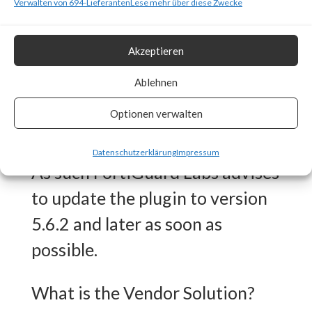
Why is this Significant?
Verwalten von 694-Lieferanten
Lese mehr über diese Zwecke
This is significant because
Akzeptieren
WooCommerce Payments is a
Ablehnen
popular plugin (>600,000 active
Optionen verwalten
installations) and is reported to
be actively exploited in the wild.
Datenschutzerklärung
Impressum
As such FortiGuard Labs advises
to update the plugin to version
5.6.2 and later as soon as
possible.
What is the Vendor Solution?