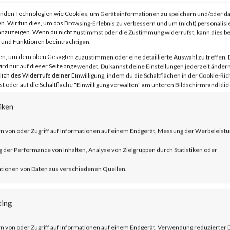
nden Technologien wie Cookies, um Geräteinformationen zu speichern und/oder da
n. Wir tun dies, um das Browsing-Erlebnis zu verbessern und um (nicht) personalisi
nzuzeigen. Wenn du nicht zustimmst oder die Zustimmung widerrufst, kann dies 
und Funktionen beeinträchtigen.
ns 2023.5 (and earlier) and 2021.11 (an
en, um dem oben Gesagten zuzustimmen oder eine detaillierte Auswahl zu treffen. 
rd nur auf dieser Seite angewendet. Du kannst deine Einstellungen jederzeit ändern
roper Access Control vulnerabilities that
lich des Widerrufs deiner Einwilligung, indem du die Schaltflächen in der Cookie-Rich
 oder auf die Schaltfläche "Einwilligung verwalten" am unteren Bildschirmrand klick
pass. Exploitation of these vulnerabilities
iken
to the ColdFusion Administrator endpoint
n von oder Zugriff auf Informationen auf einem Endgerät, Messung der Werbeleistu
der Performance von Inhalten, Analyse von Zielgruppen durch Statistiken oder
?
tionen von Daten aus verschiedenen Quellen.
he security bypass flaws in June 2023. [
ting
n von oder Zugriff auf Informationen auf einem Endgerät, Verwendung reduzierter 