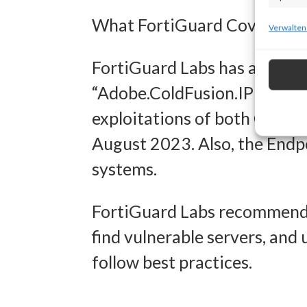
What FortiGuard Coverage is
zur Ausw
Verwalten
Verwendu
FortiGuard Labs has an IPS 
Personal
“Adobe.ColdFusion.IPFilterU
Entwick
exploitations of both CVE
Inhalten
August 2023. Also, the Endpo
systems.
Eigens
Abgleich
FortiGuard Labs recommends
verschie
find vulnerable servers, and
übermitt
follow best practices.
Gewähr