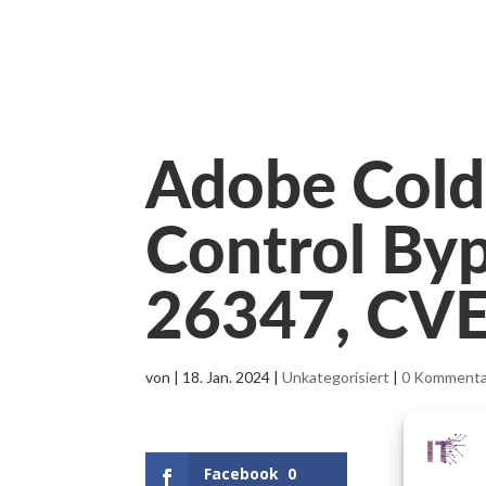
Adobe Cold
Control By
26347, CV
von
|
18. Jan. 2024
|
Unkategorisiert
|
0 Kommenta
Facebook
0