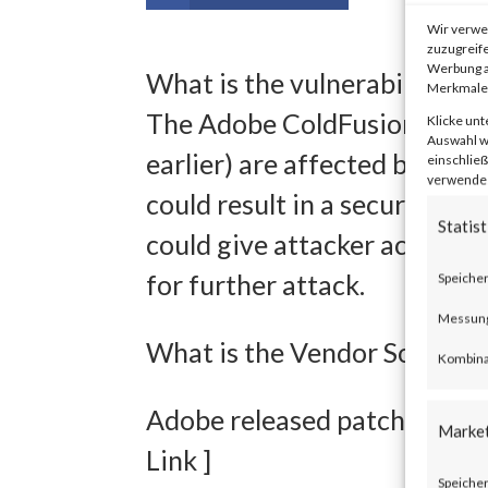
Wir verwe
zuzugreife
Werbung a
What is the vulnerability?
Merkmale 
The Adobe ColdFusion versio
Klicke unt
Auswahl wi
earlier) are affected by Imp
einschließ
verwendest
could result in a security by
Statist
could give attacker access 
for further attack.
Speicher
Messung 
What is the Vendor Solution
Kombina
Adobe released patches for t
Marke
Link ]
Speicher