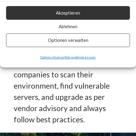
CVE-2023-38205 since August
Akzeptieren
2023. Also, the Endpoint
Ablehnen
Vulnerability can detect any
Optionen verwalten
vulnerable systems.
Datenschutzerklärung
Impressum
FortiGuard Labs recommends
companies to scan their
environment, find vulnerable
servers, and upgrade as per
vendor advisory and always
follow best practices.