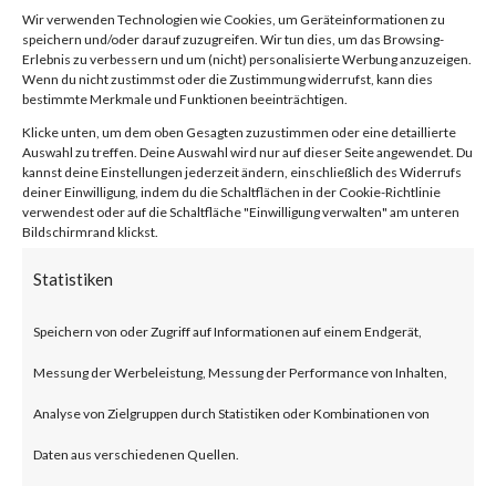
2023-26347,
Wir verwenden Technologien wie Cookies, um Geräteinformationen zu
speichern und/oder darauf zuzugreifen. Wir tun dies, um das Browsing-
Erlebnis zu verbessern und um (nicht) personalisierte Werbung anzuzeigen.
CVE-2023-
Wenn du nicht zustimmst oder die Zustimmung widerrufst, kann dies
bestimmte Merkmale und Funktionen beeinträchtigen.
Klicke unten, um dem oben Gesagten zuzustimmen oder eine detaillierte
38205)
Auswahl zu treffen. Deine Auswahl wird nur auf dieser Seite angewendet. Du
kannst deine Einstellungen jederzeit ändern, einschließlich des Widerrufs
deiner Einwilligung, indem du die Schaltflächen in der Cookie-Richtlinie
verwendest oder auf die Schaltfläche "Einwilligung verwalten" am unteren
Bildschirmrand klickst.
von
|
18. Jan. 2024
|
Unkategorisiert
|
0 Kommentare
Statistiken
Speichern von oder Zugriff auf Informationen auf einem Endgerät,
Facebook
0
Messung der Werbeleistung, Messung der Performance von Inhalten,
Analyse von Zielgruppen durch Statistiken oder Kombinationen von
What is the vulnerability?
Daten aus verschiedenen Quellen.
The Adobe ColdFusion versions