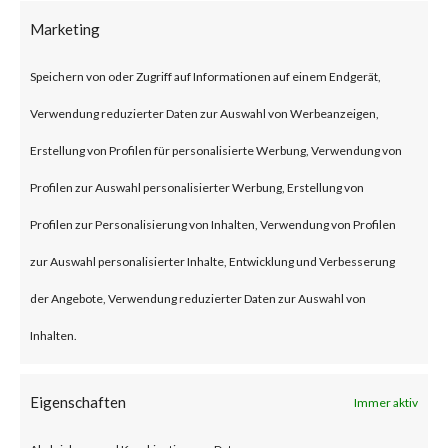
2023.5 (and earlier) and
Marketing
2021.11 (and earlier) are
Speichern von oder Zugriff auf Informationen auf einem Endgerät,
affected by Improper Access
Verwendung reduzierter Daten zur Auswahl von Werbeanzeigen,
Control vulnerabilities that
Erstellung von Profilen für personalisierte Werbung, Verwendung von
could result in a security bypass.
Profilen zur Auswahl personalisierter Werbung, Erstellung von
Exploitation of these
Profilen zur Personalisierung von Inhalten, Verwendung von Profilen
vulnerabilities could give
zur Auswahl personalisierter Inhalte, Entwicklung und Verbesserung
attacker access to the
der Angebote, Verwendung reduzierter Daten zur Auswahl von
ColdFusion Administrator
Inhalten.
endpoints for further attack.
Eigenschaften
Immer aktiv
What is the Vendor Solution?