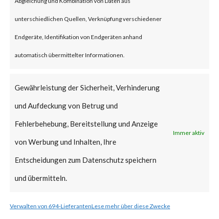
Abgleichung und Kombination von Daten aus
Adobe released patches for the
unterschiedlichen Quellen, Verknüpfung verschiedener
security bypass flaws in June
Endgeräte, Identifikation von Endgeräten anhand
2023. [ Link ]
automatisch übermittelter Informationen.
What FortiGuard Coverage is
Gewährleistung der Sicherheit, Verhinderung
available?
und Aufdeckung von Betrug und
Fehlerbehebung, Bereitstellung und Anzeige
FortiGuard Labs has an IPS
Immer aktiv
von Werbung und Inhalten, Ihre
signature
Entscheidungen zum Datenschutz speichern
“Adobe.ColdFusion.IPFilterUtils.
und übermitteln.
Authentication.Bypass” to
protect any exploitations of
Verwalten von 694-Lieferanten
Lese mehr über diese Zwecke
both CVE-2023-26347 and