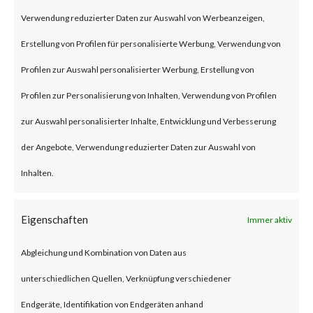
template injection vulnerability
Verwendung reduzierter Daten zur Auswahl von Werbeanzeigen,
on Confluence Data Center and
Erstellung von Profilen für personalisierte Werbung, Verwendung von
Server. That can allow an
Profilen zur Auswahl personalisierter Werbung, Erstellung von
unauthenticated attacker to
Profilen zur Personalisierung von Inhalten, Verwendung von Profilen
remotely execute malicious
zur Auswahl personalisierter Inhalte, Entwicklung und Verbesserung
code on affected versions. This
der Angebote, Verwendung reduzierter Daten zur Auswahl von
vulnerability is rated with a
Inhalten.
severity level of 10.0 (Critical).
Eigenschaften
Immer aktiv
What is the Vendor Solution?
Abgleichung und Kombination von Daten aus
Atlassian highly recommend to
unterschiedlichen Quellen, Verknüpfung verschiedener
apply the latest version
Endgeräte, Identifikation von Endgeräten anhand