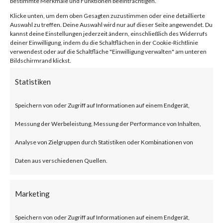
bestimmte Merkmale und Funktionen beeinträchtigen.
(CVE-2023-
Klicke unten, um dem oben Gesagten zuzustimmen oder eine detaillierte
Auswahl zu treffen. Deine Auswahl wird nur auf dieser Seite angewendet. Du
22527)
kannst deine Einstellungen jederzeit ändern, einschließlich des Widerrufs
deiner Einwilligung, indem du die Schaltflächen in der Cookie-Richtlinie
verwendest oder auf die Schaltfläche "Einwilligung verwalten" am unteren
Bildschirmrand klickst.
von
|
4. Feb. 2024
|
Unkategorisiert
|
0 Kommentare
Statistiken
Speichern von oder Zugriff auf Informationen auf einem Endgerät,
Facebook
0
Messung der Werbeleistung, Messung der Performance von Inhalten,
Analyse von Zielgruppen durch Statistiken oder Kombinationen von
Daten aus verschiedenen Quellen.
What is the Vulnerability?
On Jan 16 2024, Atlassian
Marketing
released an advisory for a
Speichern von oder Zugriff auf Informationen auf einem Endgerät,