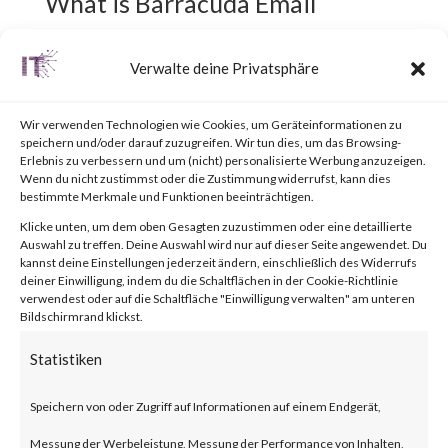
What is Barracuda Email
Security Gateway Appliance
Verwalte deine Privatsphäre
(ESG)?
Wir verwenden Technologien wie Cookies, um Geräteinformationen zu
The Barracuda Email Security
speichern und/oder darauf zuzugreifen. Wir tun dies, um das Browsing-
Erlebnis zu verbessern und um (nicht) personalisierte Werbung anzuzeigen.
Gateway Appliance is an email
Wenn du nicht zustimmst oder die Zustimmung widerrufst, kann dies
bestimmte Merkmale und Funktionen beeinträchtigen.
security solution that monitors
Klicke unten, um dem oben Gesagten zuzustimmen oder eine detaillierte
and filters inbound and
Auswahl zu treffen. Deine Auswahl wird nur auf dieser Seite angewendet. Du
kannst deine Einstellungen jederzeit ändern, einschließlich des Widerrufs
outbound emails for unwanted
deiner Einwilligung, indem du die Schaltflächen in der Cookie-Richtlinie
verwendest oder auf die Schaltfläche "Einwilligung verwalten" am unteren
Bildschirmrand klickst.
content such as spam and
malware.
Statistiken
Speichern von oder Zugriff auf Informationen auf einem Endgerät,
What is the Attack?
Messung der Werbeleistung, Messung der Performance von Inhalten,