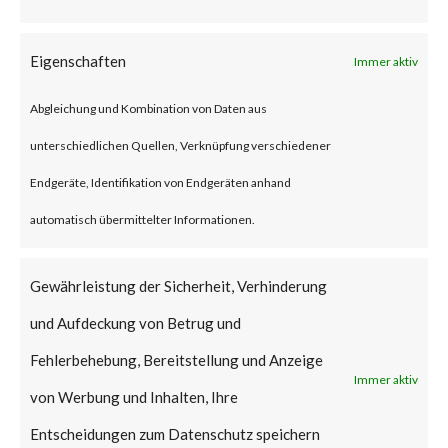
2023-2868 was exploited as
early as October 2022 for
Eigenschaften
Immer aktiv
backdoor deployment according
Abgleichung und Kombination von Daten aus
to reports. CISA has already
unterschiedlichen Quellen, Verknüpfung verschiedener
added the vulnerability on its
Endgeräte, Identifikation von Endgeräten anhand
Known Exploited Vulnerabilities
automatisch übermittelter Informationen.
(KEV) catalog due to observed
active exploitation in the wild.
Gewährleistung der Sicherheit, Verhinderung
und Aufdeckung von Betrug und
What is the Vendor Solution?
Fehlerbehebung, Bereitstellung und Anzeige
Immer aktiv
Although a patch to address the
von Werbung und Inhalten, Ihre
vulnerability was released, the
Entscheidungen zum Datenschutz speichern