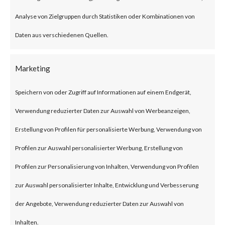
The vulnerability arises out of a
Analyse von Zielgruppen durch Statistiken oder Kombinationen von
failure to comprehensively
Daten aus verschiedenen Quellen.
sanitize the processing of .tar
Marketing
file (tape archives) and their
names. An attacker can leverage
Speichern von oder Zugriff auf Informationen auf einem Endgerät,
these file names in a specific
Verwendung reduzierter Daten zur Auswahl von Werbeanzeigen,
manner to allow for remote
Erstellung von Profilen für personalisierte Werbung, Verwendung von
command execution (RCE).
Profilen zur Auswahl personalisierter Werbung, Erstellung von
Profilen zur Personalisierung von Inhalten, Verwendung von Profilen
Why is this Significant?
zur Auswahl personalisierter Inhalte, Entwicklung und Verbesserung
der Angebote, Verwendung reduzierter Daten zur Auswahl von
This is significant because CVE-
Inhalten.