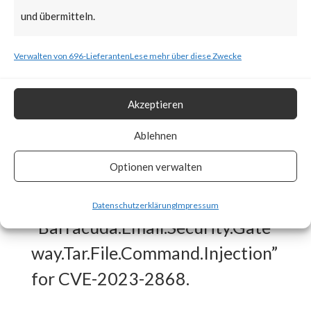
vendor recommends replacing
und übermitteln.
all impacted devices regardless
Verwalten von 696-Lieferanten
Lese mehr über diese Zwecke
of patch level.
What FortiGuard Coverage is
Akzeptieren
available?
Ablehnen
Optionen verwalten
FortiGuard Labs released an IPS
signature
Datenschutzerklärung
Impressum
“Barracuda.Email.Security.Gate
way.Tar.File.Command.Injection”
for CVE-2023-2868.