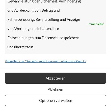
Gewährleistung der Sicherheit, Verhinderung
Microsoft in regular Patch
und Aufdeckung von Betrug und
Tuesday January 2022,
Fehlerbehebung, Bereitstellung und Anzeige
reportedly it can still be
Immer aktiv
von Werbung und Inhalten, Ihre
exploitable as the affected
Entscheidungen zum Datenschutz speichern
signed binaries are not yet in
und übermitteln.
the UEFI revocation
list.According to ESET,
Verwalten von 696-Lieferanten
Lese mehr über diese Zwecke
BlackLotus stops installation if
machines’ locales are set to
Akzeptieren
Armenia, Belarus, Kazakhstan,
Ablehnen
Moldova, Russia, and
Optionen verwalten
Ukraine.How Widespread is