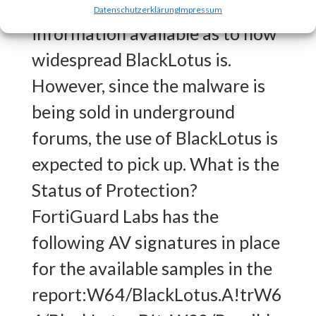
BlackLotus?There is no
Datenschutzerklärung
Impressum
information available as to how
widespread BlackLotus is.
However, since the malware is
being sold in underground
forums, the use of BlackLotus is
expected to pick up. What is the
Status of Protection?
FortiGuard Labs has the
following AV signatures in place
for the available samples in the
report:W64/BlackLotus.A!trW6