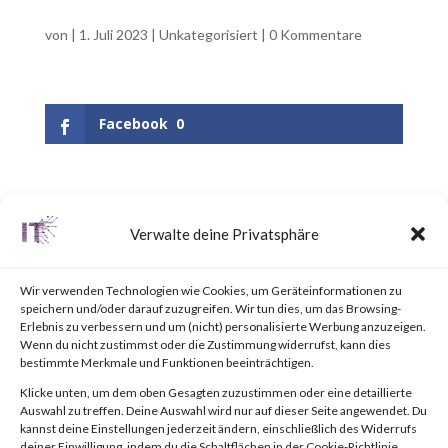
von
|
1. Juli 2023
|
Unkategorisiert
|
0 Kommentare
Facebook
0
UPDATE June 25, 2023:
Verwalte deine Privatsphäre
Updated the appendix to
include a link to the “BlackLotus
Wir verwenden Technologien wie Cookies, um Geräteinformationen zu
speichern und/oder darauf zuzugreifen. Wir tun dies, um das Browsing-
Mitigation Guide” published by
Erlebnis zu verbessern und um (nicht) personalisierte Werbung anzuzeigen.
Wenn du nicht zustimmst oder die Zustimmung widerrufst, kann dies
the National Security Agency
bestimmte Merkmale und Funktionen beeinträchtigen.
(NSA).Why is this Significant?
Klicke unten, um dem oben Gesagten zuzustimmen oder eine detaillierte
Auswahl zu treffen. Deine Auswahl wird nur auf dieser Seite angewendet. Du
This is significant because
kannst deine Einstellungen jederzeit ändern, einschließlich des Widerrufs
deiner Einwilligung, indem du die Schaltflächen in der Cookie-Richtlinie