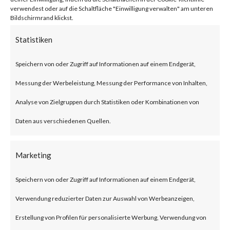
BlackLotus malware can bypass
verwendest oder auf die Schaltfläche "Einwilligung verwalten" am unteren
Bildschirmrand klickst.
UEFI Secure Boot giving itself
Statistiken
less chance to be detected as
Speichern von oder Zugriff auf Informationen auf einem Endgerät,
the malware is executed before
Messung der Werbeleistung, Messung der Performance von Inhalten,
the operating system and
Analyse von Zielgruppen durch Statistiken oder Kombinationen von
traditional OS-based security
Daten aus verschiedenen Quellen.
solutions start.Also, BlackLotus
was reportedly seen to be
Marketing
advertised and sold in
underground forums as such use
Speichern von oder Zugriff auf Informationen auf einem Endgerät,
of BlackLotus will likely increase
Verwendung reduzierter Daten zur Auswahl von Werbeanzeigen,
in attacks.What is BlackLotus?
Erstellung von Profilen für personalisierte Werbung, Verwendung von