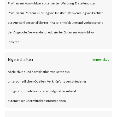
BlackLotus is a malware that
Profilen zur Auswahl personalisierter Werbung, Erstellung von
can bypass UEFI Secure Boot
Profilen zur Personalisierung von Inhalten, Verwendung von Profilen
feature to install itself and
zur Auswahl personalisierter Inhalte, Entwicklung und Verbesserung
deploys a backdoor that allows
der Angebote, Verwendung reduzierter Daten zur Auswahl von
an attacker to remotely control
Inhalten.
the compromised machines via
Eigenschaften
Immer aktiv
remote commands.BlackLotus
leverages CVE-2022-21894
Abgleichung und Kombination von Daten aus
(Secure Boot Security Feature
unterschiedlichen Quellen, Verknüpfung verschiedener
Bypass vulnerability) to bypass
Endgeräte, Identifikation von Endgeräten anhand
UEFI Secure Boot. While the
automatisch übermittelter Informationen.
vulnerability was patched by