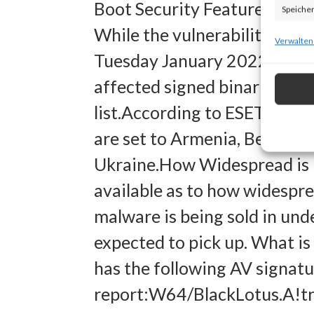
Boot Security Feature Bypass
Speicher
While the vulnerability was 
zur Ausw
Verwalten
Tuesday January 2022, reporte
Verwendu
affected signed binaries are
Personal
list.According to ESET, Black
Entwick
are set to Armenia, Belarus,
Inhalten
Ukraine.How Widespread is 
Eigens
available as to how widespre
malware is being sold in und
Abgleich
expected to pick up. What is
verschie
has the following AV signatur
übermitt
report:W64/BlackLotus.A!t