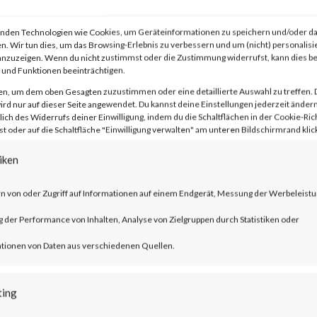
ed the appendix to include a link to the
nden Technologien wie Cookies, um Geräteinformationen zu speichern und/oder da
e” published by the National Security
n. Wir tun dies, um das Browsing-Erlebnis zu verbessern und um (nicht) personalisi
nzuzeigen. Wenn du nicht zustimmst oder die Zustimmung widerrufst, kann dies 
nificant?This is significant because
und Funktionen beeinträchtigen.
s UEFI Secure Boot giving itself less
en, um dem oben Gesagten zuzustimmen oder eine detaillierte Auswahl zu treffen. 
rd nur auf dieser Seite angewendet. Du kannst deine Einstellungen jederzeit ändern
e malware is executed before the operati
lich des Widerrufs deiner Einwilligung, indem du die Schaltflächen in der Cookie-Rich
 oder auf die Schaltfläche "Einwilligung verwalten" am unteren Bildschirmrand klick
sed security solutions start.Also,
iken
en to be advertised and sold in
se of BlackLotus will likely increase in
n von oder Zugriff auf Informationen auf einem Endgerät, Messung der Werbeleistu
BlackLotus is a malware that can bypass
der Performance von Inhalten, Analyse von Zielgruppen durch Statistiken oder
install itself and deploys a backdoor that
tionen von Daten aus verschiedenen Quellen.
ely control the compromised machines vi
ting
s leverages CVE-2022-21894 (Secure