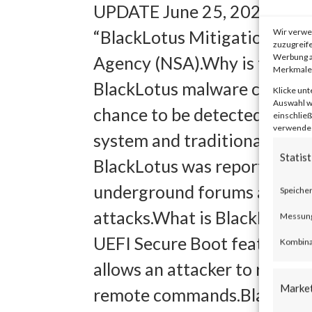
UPDATE June 25, 2023: Updat
Wir verwe
“BlackLotus Mitigation Guid
zuzugreife
Werbung a
Agency (NSA).Why is this Sig
Merkmale 
BlackLotus malware can bypas
Klicke unt
Auswahl wi
chance to be detected as th
einschließ
verwendest
system and traditional OS-ba
Statist
BlackLotus was reportedly se
underground forums as such u
Speicher
attacks.What is BlackLotus?
Messung 
UEFI Secure Boot feature to 
Kombina
allows an attacker to remot
Marke
remote commands.BlackLotu