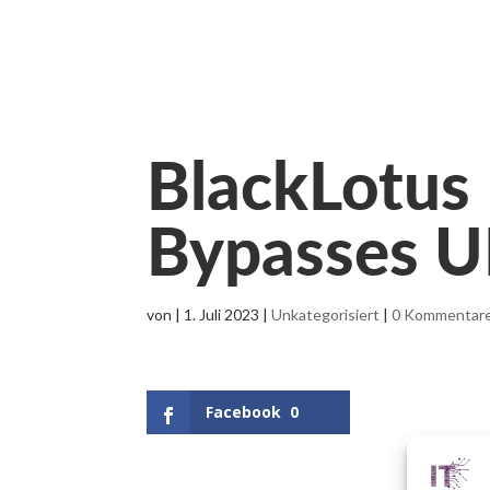
BlackLotus
Bypasses U
von
|
1. Juli 2023
|
Unkategorisiert
|
0 Kommentar
Facebook
0