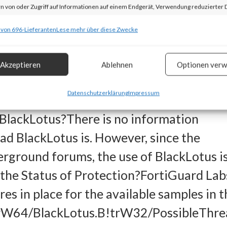
 vulnerability) to bypass UEFI Secure Bo
n von oder Zugriff auf Informationen auf einem Endgerät, Verwendung reduzierter 
patched by Microsoft in regular Patch
ahl von Werbeanzeigen, Erstellung von Profilen für personalisierte Werbung,
 von 696-Lieferanten
Lese mehr über diese Zwecke
dly it can still be exploitable as the
ng von Profilen zur Auswahl personalisierter Werbung, Erstellung von Profilen zur
 not yet in the UEFI revocation
isierung von Inhalten, Verwendung von Profilen zur Auswahl personalisierter Inhalt
Akzeptieren
Ablehnen
Optionen verw
Lotus stops installation if machines’ loca
lung und Verbesserung der Angebote, Verwendung reduzierter Daten zur Auswahl v
Datenschutzerklärung
Impressum
 Kazakhstan, Moldova, Russia, and
.
BlackLotus?There is no information
chaften
ad BlackLotus is. However, since the
Imm
erground forums, the use of BlackLotus i
ung und Kombination von Daten aus unterschiedlichen Quellen, Verknüpfung
 the Status of Protection?FortiGuard Lab
dener Endgeräte, Identifikation von Endgeräten anhand automatisch
es in place for the available samples in t
elter Informationen.
rW64/BlackLotus.B!trW32/PossibleThre