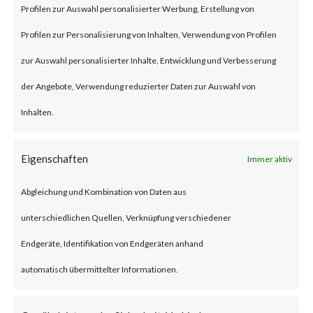
BlackLotus is a malware that
Profilen zur Auswahl personalisierter Werbung, Erstellung von
can bypass UEFI Secure Boot
Profilen zur Personalisierung von Inhalten, Verwendung von Profilen
feature to install itself and
zur Auswahl personalisierter Inhalte, Entwicklung und Verbesserung
deploys a backdoor that allows
der Angebote, Verwendung reduzierter Daten zur Auswahl von
an attacker to remotely control
Inhalten.
the compromised machines via
Eigenschaften
Immer aktiv
remote commands.BlackLotus
leverages CVE-2022-21894
Abgleichung und Kombination von Daten aus
(Secure Boot Security Feature
unterschiedlichen Quellen, Verknüpfung verschiedener
Bypass vulnerability) to bypass
Endgeräte, Identifikation von Endgeräten anhand
UEFI Secure Boot. While the
automatisch übermittelter Informationen.
vulnerability was patched by