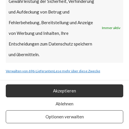
Gewährleistung der Sicherheit, Verhinderung
Microsoft in regular Patch
und Aufdeckung von Betrug und
Tuesday January 2022,
Fehlerbehebung, Bereitstellung und Anzeige
reportedly it can still be
Immer aktiv
von Werbung und Inhalten, Ihre
exploitable as the affected
Entscheidungen zum Datenschutz speichern
signed binaries are not yet in
und übermitteln.
the UEFI revocation
list.According to ESET,
Verwalten von 696-Lieferanten
Lese mehr über diese Zwecke
BlackLotus stops installation if
machines’ locales are set to
Akzeptieren
Armenia, Belarus, Kazakhstan,
Ablehnen
Moldova, Russia, and
Optionen verwalten
Ukraine.How Widespread is