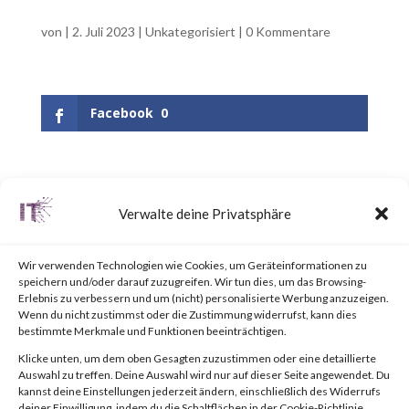
von
|
2. Juli 2023
|
Unkategorisiert
|
0 Kommentare
Facebook
0
UPDATE June 25, 2023:
Verwalte deine Privatsphäre
Updated the appendix to
include a link to the “BlackLotus
Wir verwenden Technologien wie Cookies, um Geräteinformationen zu
speichern und/oder darauf zuzugreifen. Wir tun dies, um das Browsing-
Mitigation Guide” published by
Erlebnis zu verbessern und um (nicht) personalisierte Werbung anzuzeigen.
Wenn du nicht zustimmst oder die Zustimmung widerrufst, kann dies
the National Security Agency
bestimmte Merkmale und Funktionen beeinträchtigen.
(NSA).Why is this Significant?
Klicke unten, um dem oben Gesagten zuzustimmen oder eine detaillierte
Auswahl zu treffen. Deine Auswahl wird nur auf dieser Seite angewendet. Du
This is significant because
kannst deine Einstellungen jederzeit ändern, einschließlich des Widerrufs
deiner Einwilligung, indem du die Schaltflächen in der Cookie-Richtlinie