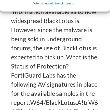
BlackLotus?There is no
Datenschutzerklärung
Impressum
information available as to how
widespread BlackLotus is.
However, since the malware is
being sold in underground
forums, the use of BlackLotus is
expected to pick up. What is the
Status of Protection?
FortiGuard Labs has the
following AV signatures in place
for the available samples in the
report:W64/BlackLotus.A!trW6