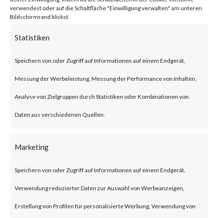
BlackLotus malware can bypass
verwendest oder auf die Schaltfläche "Einwilligung verwalten" am unteren
Bildschirmrand klickst.
UEFI Secure Boot giving itself
Statistiken
less chance to be detected as
Speichern von oder Zugriff auf Informationen auf einem Endgerät,
the malware is executed before
Messung der Werbeleistung, Messung der Performance von Inhalten,
the operating system and
Analyse von Zielgruppen durch Statistiken oder Kombinationen von
traditional OS-based security
Daten aus verschiedenen Quellen.
solutions start.Also, BlackLotus
was reportedly seen to be
Marketing
advertised and sold in
underground forums as such use
Speichern von oder Zugriff auf Informationen auf einem Endgerät,
of BlackLotus will likely increase
Verwendung reduzierter Daten zur Auswahl von Werbeanzeigen,
in attacks.What is BlackLotus?
Erstellung von Profilen für personalisierte Werbung, Verwendung von