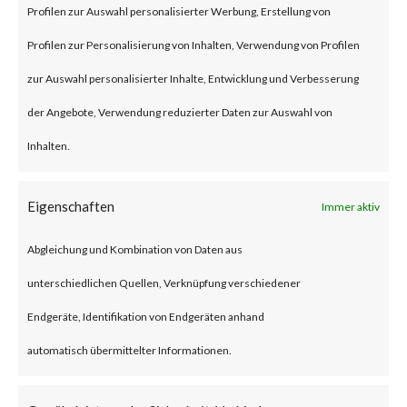
BlackLotus is a malware that
Profilen zur Auswahl personalisierter Werbung, Erstellung von
can bypass UEFI Secure Boot
Profilen zur Personalisierung von Inhalten, Verwendung von Profilen
feature to install itself and
zur Auswahl personalisierter Inhalte, Entwicklung und Verbesserung
deploys a backdoor that allows
der Angebote, Verwendung reduzierter Daten zur Auswahl von
an attacker to remotely control
Inhalten.
the compromised machines via
Eigenschaften
Immer aktiv
remote commands.BlackLotus
leverages CVE-2022-21894
Abgleichung und Kombination von Daten aus
(Secure Boot Security Feature
unterschiedlichen Quellen, Verknüpfung verschiedener
Bypass vulnerability) to bypass
Endgeräte, Identifikation von Endgeräten anhand
UEFI Secure Boot. While the
automatisch übermittelter Informationen.
vulnerability was patched by