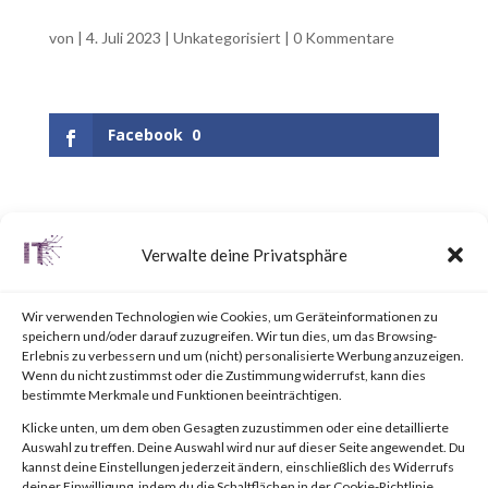
von
|
4. Juli 2023
|
Unkategorisiert
|
0 Kommentare
Facebook
0
UPDATE June 25, 2023:
Verwalte deine Privatsphäre
Updated the appendix to
include a link to the “BlackLotus
Wir verwenden Technologien wie Cookies, um Geräteinformationen zu
speichern und/oder darauf zuzugreifen. Wir tun dies, um das Browsing-
Mitigation Guide” published by
Erlebnis zu verbessern und um (nicht) personalisierte Werbung anzuzeigen.
Wenn du nicht zustimmst oder die Zustimmung widerrufst, kann dies
the National Security Agency
bestimmte Merkmale und Funktionen beeinträchtigen.
(NSA).Why is this Significant?
Klicke unten, um dem oben Gesagten zuzustimmen oder eine detaillierte
Auswahl zu treffen. Deine Auswahl wird nur auf dieser Seite angewendet. Du
This is significant because
kannst deine Einstellungen jederzeit ändern, einschließlich des Widerrufs
deiner Einwilligung, indem du die Schaltflächen in der Cookie-Richtlinie