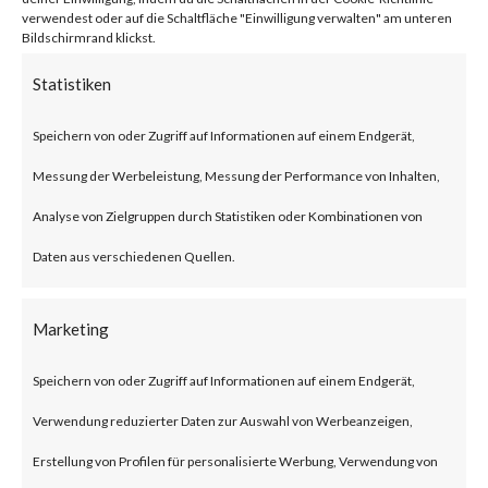
BlackLotus malware can bypass
verwendest oder auf die Schaltfläche "Einwilligung verwalten" am unteren
Bildschirmrand klickst.
UEFI Secure Boot giving itself
Statistiken
less chance to be detected as
Speichern von oder Zugriff auf Informationen auf einem Endgerät,
the malware is executed before
Messung der Werbeleistung, Messung der Performance von Inhalten,
the operating system and
Analyse von Zielgruppen durch Statistiken oder Kombinationen von
traditional OS-based security
Daten aus verschiedenen Quellen.
solutions start.Also, BlackLotus
was reportedly seen to be
Marketing
advertised and sold in
underground forums as such use
Speichern von oder Zugriff auf Informationen auf einem Endgerät,
of BlackLotus will likely increase
Verwendung reduzierter Daten zur Auswahl von Werbeanzeigen,
in attacks.What is BlackLotus?
Erstellung von Profilen für personalisierte Werbung, Verwendung von