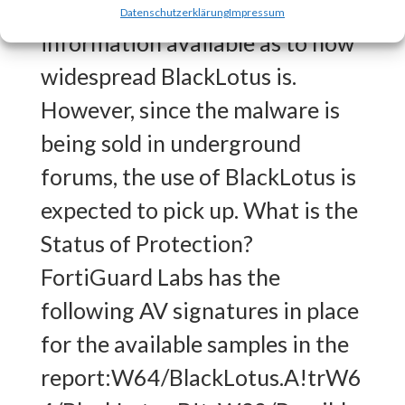
BlackLotus?There is no
Datenschutzerklärung
Impressum
information available as to how
widespread BlackLotus is.
However, since the malware is
being sold in underground
forums, the use of BlackLotus is
expected to pick up. What is the
Status of Protection?
FortiGuard Labs has the
following AV signatures in place
for the available samples in the
report:W64/BlackLotus.A!trW6