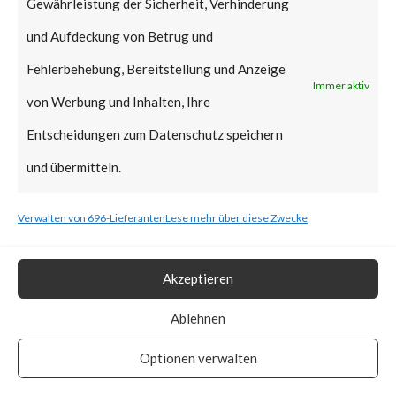
Gewährleistung der Sicherheit, Verhinderung
Microsoft in regular Patch
und Aufdeckung von Betrug und
Tuesday January 2022,
Fehlerbehebung, Bereitstellung und Anzeige
reportedly it can still be
Immer aktiv
von Werbung und Inhalten, Ihre
exploitable as the affected
Entscheidungen zum Datenschutz speichern
signed binaries are not yet in
und übermitteln.
the UEFI revocation
list.According to ESET,
Verwalten von 696-Lieferanten
Lese mehr über diese Zwecke
BlackLotus stops installation if
machines’ locales are set to
Akzeptieren
Armenia, Belarus, Kazakhstan,
Ablehnen
Moldova, Russia, and
Optionen verwalten
Ukraine.How Widespread is