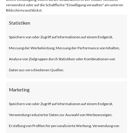
BlackLotus malware can bypass
verwendest oder auf die Schaltfläche "Einwilligung verwalten" am unteren
Bildschirmrand klickst.
UEFI Secure Boot giving itself
Statistiken
less chance to be detected as
Speichern von oder Zugriff auf Informationen auf einem Endgerät,
the malware is executed before
Messung der Werbeleistung, Messung der Performance von Inhalten,
the operating system and
Analyse von Zielgruppen durch Statistiken oder Kombinationen von
traditional OS-based security
Daten aus verschiedenen Quellen.
solutions start.Also, BlackLotus
was reportedly seen to be
Marketing
advertised and sold in
underground forums as such use
Speichern von oder Zugriff auf Informationen auf einem Endgerät,
of BlackLotus will likely increase
Verwendung reduzierter Daten zur Auswahl von Werbeanzeigen,
in attacks.What is BlackLotus?
Erstellung von Profilen für personalisierte Werbung, Verwendung von