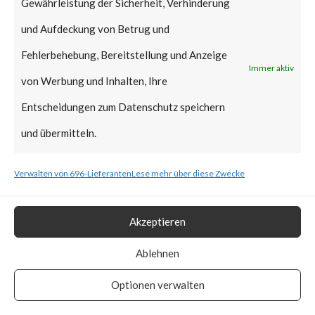
Gewährleistung der Sicherheit, Verhinderung
Microsoft in regular Patch
und Aufdeckung von Betrug und
Tuesday January 2022,
Fehlerbehebung, Bereitstellung und Anzeige
reportedly it can still be
Immer aktiv
von Werbung und Inhalten, Ihre
exploitable as the affected
Entscheidungen zum Datenschutz speichern
signed binaries are not yet in
und übermitteln.
the UEFI revocation
list.According to ESET,
Verwalten von 696-Lieferanten
Lese mehr über diese Zwecke
BlackLotus stops installation if
machines’ locales are set to
Akzeptieren
Armenia, Belarus, Kazakhstan,
Ablehnen
Moldova, Russia, and
Optionen verwalten
Ukraine.How Widespread is