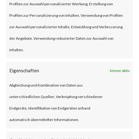
BlackLotus is a malware that
Profilen zur Auswahl personalisierter Werbung, Erstellung von
can bypass UEFI Secure Boot
Profilen zur Personalisierung von Inhalten, Verwendung von Profilen
feature to install itself and
zur Auswahl personalisierter Inhalte, Entwicklung und Verbesserung
deploys a backdoor that allows
der Angebote, Verwendung reduzierter Daten zur Auswahl von
an attacker to remotely control
Inhalten.
the compromised machines via
Eigenschaften
Immer aktiv
remote commands.BlackLotus
leverages CVE-2022-21894
Abgleichung und Kombination von Daten aus
(Secure Boot Security Feature
unterschiedlichen Quellen, Verknüpfung verschiedener
Bypass vulnerability) to bypass
Endgeräte, Identifikation von Endgeräten anhand
UEFI Secure Boot. While the
automatisch übermittelter Informationen.
vulnerability was patched by