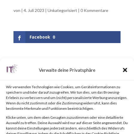
von
|
4. Juli 2023
|
Unkategorisiert
|
0 Kommentare
Facebook
0
UPDATE June 25, 2023:
Verwalte deine Privatsphäre
Updated the appendix to
include a link to the “BlackLotus
Wir verwenden Technologien wie Cookies, um Geräteinformationen zu
speichern und/oder darauf zuzugreifen. Wir tun dies, um das Browsing-
Mitigation Guide” published by
Erlebnis zu verbessern und um (nicht) personalisierte Werbung anzuzeigen.
Wenn du nicht zustimmst oder die Zustimmung widerrufst, kann dies
the National Security Agency
bestimmte Merkmale und Funktionen beeinträchtigen.
(NSA).Why is this Significant?
Klicke unten, um dem oben Gesagten zuzustimmen oder eine detaillierte
Auswahl zu treffen. Deine Auswahl wird nur auf dieser Seite angewendet. Du
This is significant because
kannst deine Einstellungen jederzeit ändern, einschließlich des Widerrufs
deiner Einwilligung, indem du die Schaltflächen in der Cookie-Richtlinie