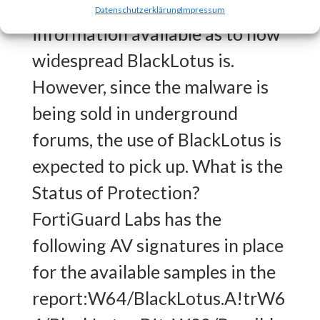
BlackLotus?There is no
Datenschutzerklärung
Impressum
information available as to how
widespread BlackLotus is.
However, since the malware is
being sold in underground
forums, the use of BlackLotus is
expected to pick up. What is the
Status of Protection?
FortiGuard Labs has the
following AV signatures in place
for the available samples in the
report:W64/BlackLotus.A!trW6