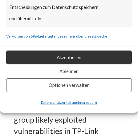
Mustang Panda group, targeted
Entscheidungen zum Datenschutz speichern
various European foreign
und übermitteln.
affairs organizations using TP-
Link routers unknowingly
Verwalten von 696-Lieferanten
Lese mehr über diese Zwecke
installed with Horse Shell
backdoor.
Akzeptieren
Ablehnen
What is the Vendor Solution?
Optionen verwalten
While initial infection vector
Datenschutzerklärung
Impressum
has not been identified, the APT
group likely exploited
vulnerabilities in TP-Link