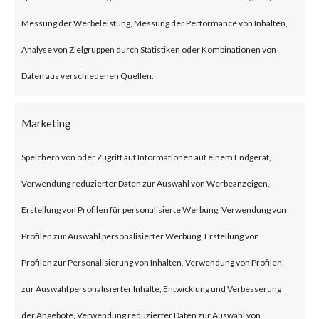
European foreign affairs
organizations using the Horse
Messung der Werbeleistung, Messung der Performance von Inhalten,
Shell backdoor malware hidden
Analyse von Zielgruppen durch Statistiken oder Kombinationen von
in modified firmware for TP-Link
Daten aus verschiedenen Quellen.
routers. While the initial
Marketing
infection vector has not been
identified, the threat actor likely
Speichern von oder Zugriff auf Informationen auf einem Endgerät,
exploited vulnerabilities in TP-
Verwendung reduzierter Daten zur Auswahl von Werbeanzeigen,
Link routers or leveraged weak
Erstellung von Profilen für personalisierte Werbung, Verwendung von
passwords.
Profilen zur Auswahl personalisierter Werbung, Erstellung von
The Horse Shell backdoor is
Profilen zur Personalisierung von Inhalten, Verwendung von Profilen
capable of performing variety
zur Auswahl personalisierter Inhalte, Entwicklung und Verbesserung
of tasks such as collecting
der Angebote, Verwendung reduzierter Daten zur Auswahl von