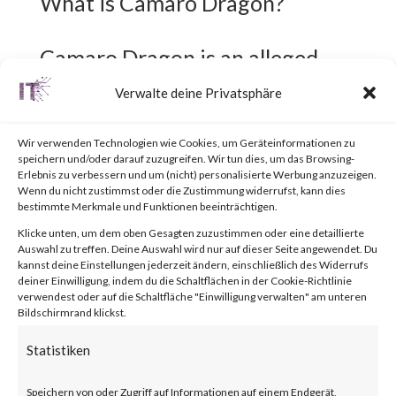
What is Camaro Dragon?
Camaro Dragon is an alleged
Chinese threat actor that has a
Verwalte deine Privatsphäre
keen interest in the foreign
Wir verwenden Technologien wie Cookies, um Geräteinformationen zu
affairs of organizations within
speichern und/oder darauf zuzugreifen. Wir tun dies, um das Browsing-
Erlebnis zu verbessern und um (nicht) personalisierte Werbung anzuzeigen.
Europe. Their activities show
Wenn du nicht zustimmst oder die Zustimmung widerrufst, kann dies
bestimmte Merkmale und Funktionen beeinträchtigen.
similarities with the Chinese
Klicke unten, um dem oben Gesagten zuzustimmen oder eine detaillierte
“Mustang Panda” APT group.
Auswahl zu treffen. Deine Auswahl wird nur auf dieser Seite angewendet. Du
kannst deine Einstellungen jederzeit ändern, einschließlich des Widerrufs
deiner Einwilligung, indem du die Schaltflächen in der Cookie-Richtlinie
verwendest oder auf die Schaltfläche "Einwilligung verwalten" am unteren
What is the Attack?
Bildschirmrand klickst.
Statistiken
Camaro Dragon targeted
Speichern von oder Zugriff auf Informationen auf einem Endgerät,