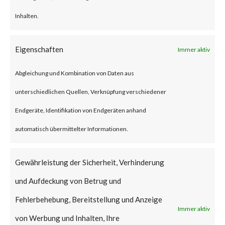
system information and sending
Inhalten.
it to Command-and-Control
Eigenschaften
Immer aktiv
(C2) servers, as well as – upload,
download, create and delete
Abgleichung und Kombination von Daten aus
files, and enumerate directories.
unterschiedlichen Quellen, Verknüpfung verschiedener
Endgeräte, Identifikation von Endgeräten anhand
Why is this Significant?
automatisch übermittelter Informationen.
This is significant because the
Gewährleistung der Sicherheit, Verhinderung
alleged China-based “Camaro
und Aufdeckung von Betrug und
Dragon” APT group that share
Fehlerbehebung, Bereitstellung und Anzeige
similarities with the infamous
Immer aktiv
von Werbung und Inhalten, Ihre