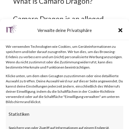
What is Camaro Dragon?
Camaro Dragon is an alleged
Chinese threat actor that has a
Verwalte deine Privatsphäre
keen interest in the foreign
Wir verwenden Technologien wie Cookies, um Geräteinformationen zu
affairs of organizations within
speichern und/oder darauf zuzugreifen. Wir tun dies, um das Browsing-
Erlebnis zu verbessern und um (nicht) personalisierte Werbung anzuzeigen.
Europe. Their activities show
Wenn du nicht zustimmst oder die Zustimmung widerrufst, kann dies
bestimmte Merkmale und Funktionen beeinträchtigen.
similarities with the Chinese
Klicke unten, um dem oben Gesagten zuzustimmen oder eine detaillierte
“Mustang Panda” APT group.
Auswahl zu treffen. Deine Auswahl wird nur auf dieser Seite angewendet. Du
kannst deine Einstellungen jederzeit ändern, einschließlich des Widerrufs
deiner Einwilligung, indem du die Schaltflächen in der Cookie-Richtlinie
verwendest oder auf die Schaltfläche "Einwilligung verwalten" am unteren
What is the Attack?
Bildschirmrand klickst.
Statistiken
Camaro Dragon targeted
Speichern von oder Zugriff auf Informationen auf einem Endgerät,