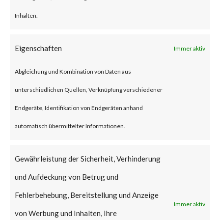
system information and sending
Inhalten.
it to Command-and-Control
Eigenschaften
Immer aktiv
(C2) servers, as well as – upload,
download, create and delete
Abgleichung und Kombination von Daten aus
files, and enumerate directories.
unterschiedlichen Quellen, Verknüpfung verschiedener
Endgeräte, Identifikation von Endgeräten anhand
Why is this Significant?
automatisch übermittelter Informationen.
This is significant because the
Gewährleistung der Sicherheit, Verhinderung
alleged China-based “Camaro
und Aufdeckung von Betrug und
Dragon” APT group that share
Fehlerbehebung, Bereitstellung und Anzeige
similarities with the infamous
Immer aktiv
von Werbung und Inhalten, Ihre