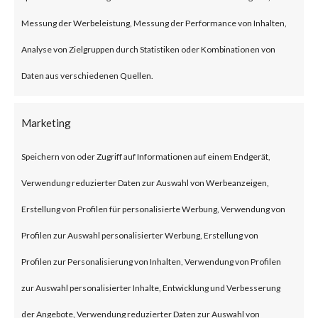
European foreign affairs
organizations using the Horse
Messung der Werbeleistung, Messung der Performance von Inhalten,
Shell backdoor malware hidden
Analyse von Zielgruppen durch Statistiken oder Kombinationen von
in modified firmware for TP-Link
Daten aus verschiedenen Quellen.
routers. While the initial
Marketing
infection vector has not been
identified, the threat actor likely
Speichern von oder Zugriff auf Informationen auf einem Endgerät,
exploited vulnerabilities in TP-
Verwendung reduzierter Daten zur Auswahl von Werbeanzeigen,
Link routers or leveraged weak
Erstellung von Profilen für personalisierte Werbung, Verwendung von
passwords.
Profilen zur Auswahl personalisierter Werbung, Erstellung von
The Horse Shell backdoor is
Profilen zur Personalisierung von Inhalten, Verwendung von Profilen
capable of performing variety
zur Auswahl personalisierter Inhalte, Entwicklung und Verbesserung
of tasks such as collecting
der Angebote, Verwendung reduzierter Daten zur Auswahl von