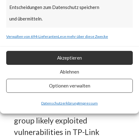
Mustang Panda group, targeted
Entscheidungen zum Datenschutz speichern
various European foreign
und übermitteln.
affairs organizations using TP-
Link routers unknowingly
Verwalten von 694-Lieferanten
Lese mehr über diese Zwecke
installed with Horse Shell
backdoor.
Akzeptieren
Ablehnen
What is the Vendor Solution?
Optionen verwalten
While initial infection vector
Datenschutzerklärung
Impressum
has not been identified, the APT
group likely exploited
vulnerabilities in TP-Link