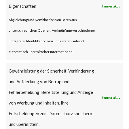
account to gain control of the
Eigenschaften
Immer aktiv
affected system. After
Abgleichung und Kombination von Daten aus
exploiting that vulnerability, the
unterschiedlichen Quellen, Verknüpfung verschiedener
attack can install a backdoor to
Endgeräte, Identifikation von Endgeräten anhand
the device and further infiltrate
automatisch übermittelter Informationen.
the network.
Gewährleistung der Sicherheit, Verhinderung
Why is this
und Aufdeckung von Betrug und
Significant?
Fehlerbehebung, Bereitstellung und Anzeige
Immer aktiv
This vulnerability has been
von Werbung und Inhalten, Ihre
given the maximum security
Entscheidungen zum Datenschutz speichern
CVSS rating of 10.0. According
und übermitteln.