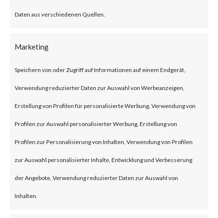
What is the
Daten aus verschiedenen Quellen.
Attack?
A newly identified vulnerability
Marketing
on the Web UI of the Cisco IOS
Speichern von oder Zugriff auf Informationen auf einem Endgerät,
XE is exploited in the wild. The
Verwendung reduzierter Daten zur Auswahl von Werbeanzeigen,
vulnerability is a privilege
Erstellung von Profilen für personalisierte Werbung, Verwendung von
escalation tracked under CVE-
Profilen zur Auswahl personalisierter Werbung, Erstellung von
2023-20198. This allows a
Profilen zur Personalisierung von Inhalten, Verwendung von Profilen
remote, unauthenticated
zur Auswahl personalisierter Inhalte, Entwicklung und Verbesserung
attacker to create an account on
der Angebote, Verwendung reduzierter Daten zur Auswahl von
an affected system. The
Inhalten.
attacker can then use that