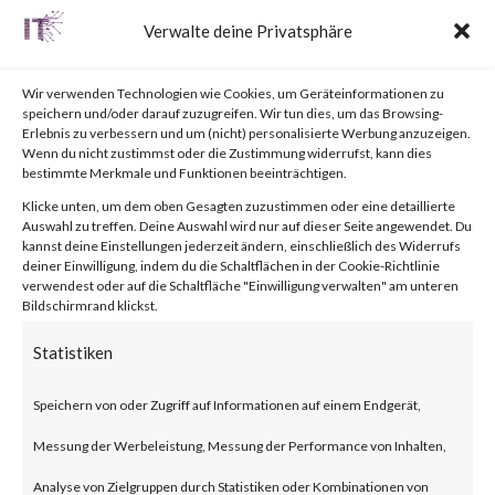
Labs, please visit the Outbreak
Verwalte deine Privatsphäre
Alert page for further details.
Wir verwenden Technologien wie Cookies, um Geräteinformationen zu
What is
speichern und/oder darauf zuzugreifen. Wir tun dies, um das Browsing-
Erlebnis zu verbessern und um (nicht) personalisierte Werbung anzuzeigen.
Wenn du nicht zustimmst oder die Zustimmung widerrufst, kann dies
Cisco IOS XE Web UI?
bestimmte Merkmale und Funktionen beeinträchtigen.
Cisco IOS XE is the
Klicke unten, um dem oben Gesagten zuzustimmen oder eine detaillierte
Auswahl zu treffen. Deine Auswahl wird nur auf dieser Seite angewendet. Du
internetworking operating
kannst deine Einstellungen jederzeit ändern, einschließlich des Widerrufs
deiner Einwilligung, indem du die Schaltflächen in der Cookie-Richtlinie
system used by the Next-
verwendest oder auf die Schaltfläche "Einwilligung verwalten" am unteren
Bildschirmrand klickst.
Generation Cisco Systems such
Statistiken
routers and switches. The Web
UI provides deployment and
Speichern von oder Zugriff auf Informationen auf einem Endgerät,
manageability of these devices.
Messung der Werbeleistung, Messung der Performance von Inhalten,
Analyse von Zielgruppen durch Statistiken oder Kombinationen von