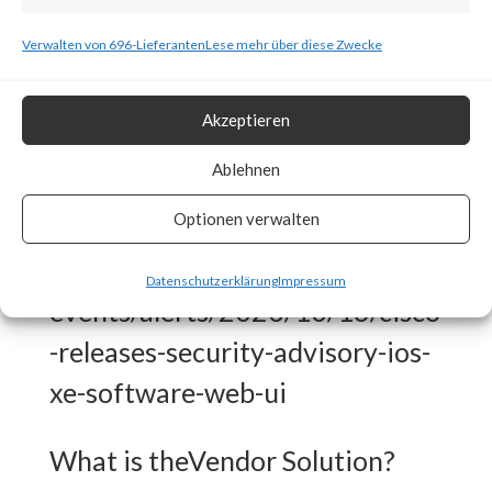
to several security news articles,
Verwalten von 696-Lieferanten
Lese mehr über diese Zwecke
thousands of publicly exposed
devices have already been
Akzeptieren
compromised. Also, CISA has
Ablehnen
released an advisory for this
Optionen verwalten
attack.
https://www.cisa.gov/news-
Datenschutzerklärung
Impressum
events/alerts/2023/10/16/cisco
-releases-security-advisory-ios-
xe-software-web-ui
What is theVendor Solution?