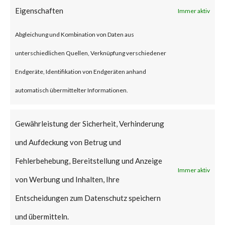
account to gain control of the
Eigenschaften
Immer aktiv
affected system. After
Abgleichung und Kombination von Daten aus
exploiting that vulnerability, the
unterschiedlichen Quellen, Verknüpfung verschiedener
attack can install a backdoor to
Endgeräte, Identifikation von Endgeräten anhand
the device and further infiltrate
automatisch übermittelter Informationen.
the network.
Gewährleistung der Sicherheit, Verhinderung
Why is this
und Aufdeckung von Betrug und
Significant?
Fehlerbehebung, Bereitstellung und Anzeige
Immer aktiv
This vulnerability has been
von Werbung und Inhalten, Ihre
given the maximum security
Entscheidungen zum Datenschutz speichern
CVSS rating of 10.0. According
und übermitteln.