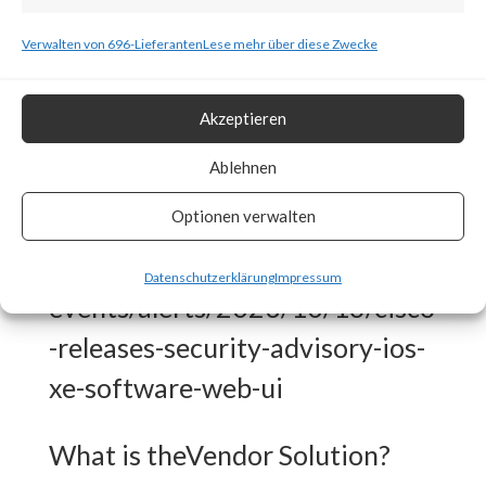
to several security news articles,
Verwalten von 696-Lieferanten
Lese mehr über diese Zwecke
thousands of publicly exposed
devices have already been
Akzeptieren
compromised. Also, CISA has
Ablehnen
released an advisory for this
Optionen verwalten
attack.
https://www.cisa.gov/news-
Datenschutzerklärung
Impressum
events/alerts/2023/10/16/cisco
-releases-security-advisory-ios-
xe-software-web-ui
What is theVendor Solution?