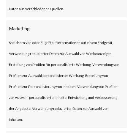
What is the
Daten aus verschiedenen Quellen.
Attack?
A newly identified vulnerability
Marketing
on the Web UI of the Cisco IOS
Speichern von oder Zugriff auf Informationen auf einem Endgerät,
XE is exploited in the wild. The
Verwendung reduzierter Daten zur Auswahl von Werbeanzeigen,
vulnerability is a privilege
Erstellung von Profilen für personalisierte Werbung, Verwendung von
escalation tracked under CVE-
Profilen zur Auswahl personalisierter Werbung, Erstellung von
2023-20198. This allows a
Profilen zur Personalisierung von Inhalten, Verwendung von Profilen
remote, unauthenticated
zur Auswahl personalisierter Inhalte, Entwicklung und Verbesserung
attacker to create an account on
der Angebote, Verwendung reduzierter Daten zur Auswahl von
an affected system. The
Inhalten.
attacker can then use that