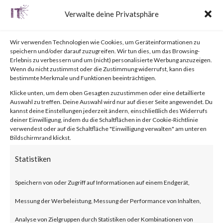
Labs, please visit the Outbreak
Verwalte deine Privatsphäre
Alert page for further details.
Wir verwenden Technologien wie Cookies, um Geräteinformationen zu
What is
speichern und/oder darauf zuzugreifen. Wir tun dies, um das Browsing-
Erlebnis zu verbessern und um (nicht) personalisierte Werbung anzuzeigen.
Wenn du nicht zustimmst oder die Zustimmung widerrufst, kann dies
Cisco IOS XE Web UI?
bestimmte Merkmale und Funktionen beeinträchtigen.
Cisco IOS XE is the
Klicke unten, um dem oben Gesagten zuzustimmen oder eine detaillierte
Auswahl zu treffen. Deine Auswahl wird nur auf dieser Seite angewendet. Du
internetworking operating
kannst deine Einstellungen jederzeit ändern, einschließlich des Widerrufs
deiner Einwilligung, indem du die Schaltflächen in der Cookie-Richtlinie
system used by the Next-
verwendest oder auf die Schaltfläche "Einwilligung verwalten" am unteren
Bildschirmrand klickst.
Generation Cisco Systems such
Statistiken
routers and switches. The Web
UI provides deployment and
Speichern von oder Zugriff auf Informationen auf einem Endgerät,
manageability of these devices.
Messung der Werbeleistung, Messung der Performance von Inhalten,
Analyse von Zielgruppen durch Statistiken oder Kombinationen von