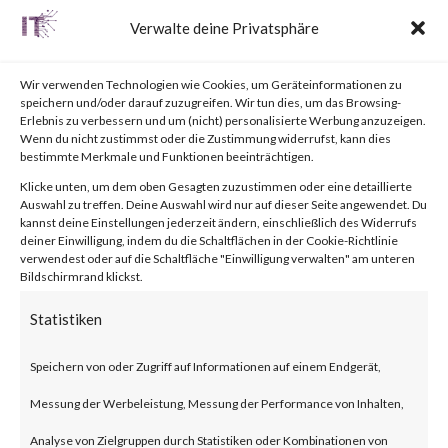
Labs, please visit the Outbreak
Verwalte deine Privatsphäre
Alert page for further details.
Wir verwenden Technologien wie Cookies, um Geräteinformationen zu
What is
speichern und/oder darauf zuzugreifen. Wir tun dies, um das Browsing-
Erlebnis zu verbessern und um (nicht) personalisierte Werbung anzuzeigen.
Wenn du nicht zustimmst oder die Zustimmung widerrufst, kann dies
Cisco IOS XE Web UI?
bestimmte Merkmale und Funktionen beeinträchtigen.
Cisco IOS XE is the
Klicke unten, um dem oben Gesagten zuzustimmen oder eine detaillierte
Auswahl zu treffen. Deine Auswahl wird nur auf dieser Seite angewendet. Du
internetworking operating
kannst deine Einstellungen jederzeit ändern, einschließlich des Widerrufs
deiner Einwilligung, indem du die Schaltflächen in der Cookie-Richtlinie
system used by the Next-
verwendest oder auf die Schaltfläche "Einwilligung verwalten" am unteren
Bildschirmrand klickst.
Generation Cisco Systems such
Statistiken
routers and switches. The Web
UI provides deployment and
Speichern von oder Zugriff auf Informationen auf einem Endgerät,
manageability of these devices.
Messung der Werbeleistung, Messung der Performance von Inhalten,
Analyse von Zielgruppen durch Statistiken oder Kombinationen von