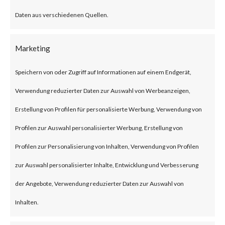
What is the
Daten aus verschiedenen Quellen.
Attack?
A newly identified vulnerability
Marketing
on the Web UI of the Cisco IOS
Speichern von oder Zugriff auf Informationen auf einem Endgerät,
XE is exploited in the wild. The
Verwendung reduzierter Daten zur Auswahl von Werbeanzeigen,
vulnerability is a privilege
Erstellung von Profilen für personalisierte Werbung, Verwendung von
escalation tracked under CVE-
Profilen zur Auswahl personalisierter Werbung, Erstellung von
2023-20198. This allows a
Profilen zur Personalisierung von Inhalten, Verwendung von Profilen
remote, unauthenticated
zur Auswahl personalisierter Inhalte, Entwicklung und Verbesserung
attacker to create an account on
der Angebote, Verwendung reduzierter Daten zur Auswahl von
an affected system. The
Inhalten.
attacker can then use that