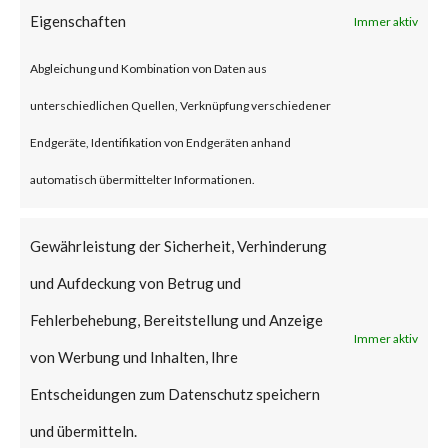
account to gain control of the
Eigenschaften
Immer aktiv
affected system. After
Abgleichung und Kombination von Daten aus
exploiting that vulnerability, the
unterschiedlichen Quellen, Verknüpfung verschiedener
attack can install a backdoor to
Endgeräte, Identifikation von Endgeräten anhand
the device and further infiltrate
automatisch übermittelter Informationen.
the network.
Gewährleistung der Sicherheit, Verhinderung
Why is this
und Aufdeckung von Betrug und
Significant?
Fehlerbehebung, Bereitstellung und Anzeige
Immer aktiv
This vulnerability has been
von Werbung und Inhalten, Ihre
given the maximum security
Entscheidungen zum Datenschutz speichern
CVSS rating of 10.0. According
und übermitteln.