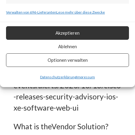
to several security news articles,
Verwalten von 696-Lieferanten
Lese mehr über diese Zwecke
thousands of publicly exposed
devices have already been
Akzeptieren
compromised. Also, CISA has
Ablehnen
released an advisory for this
Optionen verwalten
attack.
https://www.cisa.gov/news-
Datenschutzerklärung
Impressum
events/alerts/2023/10/16/cisco
-releases-security-advisory-ios-
xe-software-web-ui
What is theVendor Solution?