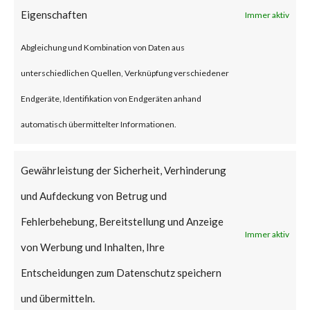
account to gain control of the
Eigenschaften
Immer aktiv
affected system. After
Abgleichung und Kombination von Daten aus
exploiting that vulnerability, the
unterschiedlichen Quellen, Verknüpfung verschiedener
attack can install a backdoor to
Endgeräte, Identifikation von Endgeräten anhand
the device and further infiltrate
automatisch übermittelter Informationen.
the network.
Gewährleistung der Sicherheit, Verhinderung
Why is this
und Aufdeckung von Betrug und
Significant?
Fehlerbehebung, Bereitstellung und Anzeige
Immer aktiv
This vulnerability has been
von Werbung und Inhalten, Ihre
given the maximum security
Entscheidungen zum Datenschutz speichern
CVSS rating of 10.0. According
und übermitteln.