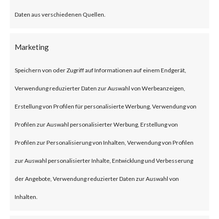
What is the
Daten aus verschiedenen Quellen.
Attack?
A newly identified vulnerability
Marketing
on the Web UI of the Cisco IOS
Speichern von oder Zugriff auf Informationen auf einem Endgerät,
XE is exploited in the wild. The
Verwendung reduzierter Daten zur Auswahl von Werbeanzeigen,
vulnerability is a privilege
Erstellung von Profilen für personalisierte Werbung, Verwendung von
escalation tracked under CVE-
Profilen zur Auswahl personalisierter Werbung, Erstellung von
2023-20198. This allows a
Profilen zur Personalisierung von Inhalten, Verwendung von Profilen
remote, unauthenticated
zur Auswahl personalisierter Inhalte, Entwicklung und Verbesserung
attacker to create an account on
der Angebote, Verwendung reduzierter Daten zur Auswahl von
an affected system. The
Inhalten.
attacker can then use that