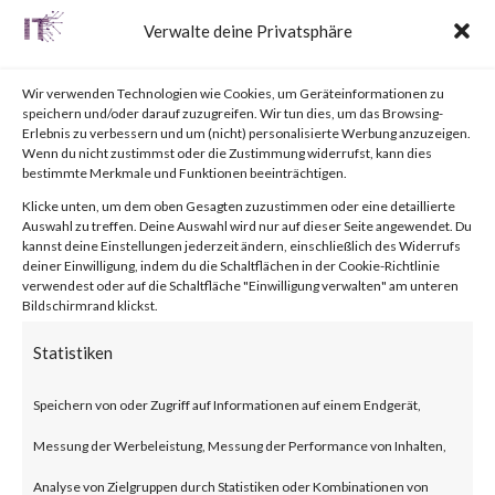
Labs, please visit the Outbreak
Verwalte deine Privatsphäre
Alert page for further details.
Wir verwenden Technologien wie Cookies, um Geräteinformationen zu
What is
speichern und/oder darauf zuzugreifen. Wir tun dies, um das Browsing-
Erlebnis zu verbessern und um (nicht) personalisierte Werbung anzuzeigen.
Wenn du nicht zustimmst oder die Zustimmung widerrufst, kann dies
Cisco IOS XE Web UI?
bestimmte Merkmale und Funktionen beeinträchtigen.
Cisco IOS XE is the
Klicke unten, um dem oben Gesagten zuzustimmen oder eine detaillierte
Auswahl zu treffen. Deine Auswahl wird nur auf dieser Seite angewendet. Du
internetworking operating
kannst deine Einstellungen jederzeit ändern, einschließlich des Widerrufs
deiner Einwilligung, indem du die Schaltflächen in der Cookie-Richtlinie
system used by the Next-
verwendest oder auf die Schaltfläche "Einwilligung verwalten" am unteren
Bildschirmrand klickst.
Generation Cisco Systems such
Statistiken
routers and switches. The Web
UI provides deployment and
Speichern von oder Zugriff auf Informationen auf einem Endgerät,
manageability of these devices.
Messung der Werbeleistung, Messung der Performance von Inhalten,
Analyse von Zielgruppen durch Statistiken oder Kombinationen von