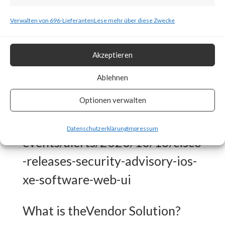
to several security news articles,
Verwalten von 696-Lieferanten
Lese mehr über diese Zwecke
thousands of publicly exposed
devices have already been
Akzeptieren
compromised. Also, CISA has
Ablehnen
released an advisory for this
Optionen verwalten
attack.
https://www.cisa.gov/news-
Datenschutzerklärung
Impressum
events/alerts/2023/10/16/cisco
-releases-security-advisory-ios-
xe-software-web-ui
What is theVendor Solution?