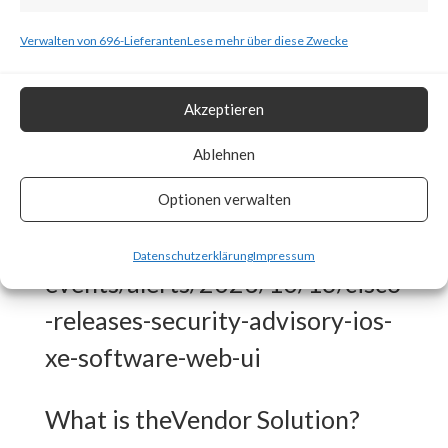
to several security news articles,
Verwalten von 696-Lieferanten
Lese mehr über diese Zwecke
thousands of publicly exposed
devices have already been
Akzeptieren
compromised. Also, CISA has
Ablehnen
released an advisory for this
Optionen verwalten
attack.
https://www.cisa.gov/news-
Datenschutzerklärung
Impressum
events/alerts/2023/10/16/cisco
-releases-security-advisory-ios-
xe-software-web-ui
What is theVendor Solution?