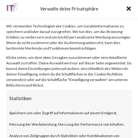
Labs, please visit the Outbreak
Verwalte deine Privatsphäre
Alert page for further details.
Wir verwenden Technologien wie Cookies, um Geräteinformationen zu
What is
speichern und/oder darauf zuzugreifen. Wir tun dies, um das Browsing-
Erlebnis zu verbessern und um (nicht) personalisierte Werbung anzuzeigen.
Wenn du nicht zustimmst oder die Zustimmung widerrufst, kann dies
Cisco IOS XE Web UI?
bestimmte Merkmale und Funktionen beeinträchtigen.
Cisco IOS XE is the
Klicke unten, um dem oben Gesagten zuzustimmen oder eine detaillierte
Auswahl zu treffen. Deine Auswahl wird nur auf dieser Seite angewendet. Du
internetworking operating
kannst deine Einstellungen jederzeit ändern, einschließlich des Widerrufs
deiner Einwilligung, indem du die Schaltflächen in der Cookie-Richtlinie
system used by the Next-
verwendest oder auf die Schaltfläche "Einwilligung verwalten" am unteren
Bildschirmrand klickst.
Generation Cisco Systems such
Statistiken
routers and switches. The Web
UI provides deployment and
Speichern von oder Zugriff auf Informationen auf einem Endgerät,
manageability of these devices.
Messung der Werbeleistung, Messung der Performance von Inhalten,
Analyse von Zielgruppen durch Statistiken oder Kombinationen von