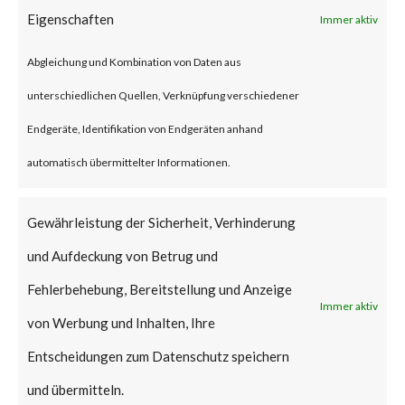
account to gain control of the
Eigenschaften
Immer aktiv
affected system. After
Abgleichung und Kombination von Daten aus
exploiting that vulnerability, the
unterschiedlichen Quellen, Verknüpfung verschiedener
attack can install a backdoor to
Endgeräte, Identifikation von Endgeräten anhand
the device and further infiltrate
automatisch übermittelter Informationen.
the network.
Gewährleistung der Sicherheit, Verhinderung
Why is this
und Aufdeckung von Betrug und
Significant?
Fehlerbehebung, Bereitstellung und Anzeige
Immer aktiv
This vulnerability has been
von Werbung und Inhalten, Ihre
given the maximum security
Entscheidungen zum Datenschutz speichern
CVSS rating of 10.0. According
und übermitteln.