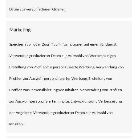
What is the
Daten aus verschiedenen Quellen.
Attack?
A newly identified vulnerability
Marketing
on the Web UI of the Cisco IOS
Speichern von oder Zugriff auf Informationen auf einem Endgerät,
XE is exploited in the wild. The
Verwendung reduzierter Daten zur Auswahl von Werbeanzeigen,
vulnerability is a privilege
Erstellung von Profilen für personalisierte Werbung, Verwendung von
escalation tracked under CVE-
Profilen zur Auswahl personalisierter Werbung, Erstellung von
2023-20198. This allows a
Profilen zur Personalisierung von Inhalten, Verwendung von Profilen
remote, unauthenticated
zur Auswahl personalisierter Inhalte, Entwicklung und Verbesserung
attacker to create an account on
der Angebote, Verwendung reduzierter Daten zur Auswahl von
an affected system. The
Inhalten.
attacker can then use that