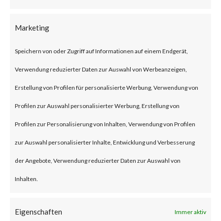
and auditing (AAA) virtual
servers have this particular
Marketing
weakness. The advisory also
Speichern von oder Zugriff auf Informationen auf einem Endgerät,
states that the vulnerability is
Verwendung reduzierter Daten zur Auswahl von Werbeanzeigen,
rated critical, and no
Erstellung von Profilen für personalisierte Werbung, Verwendung von
workarounds are available. Only
Profilen zur Auswahl personalisierter Werbung, Erstellung von
an upgrade to the affected
Profilen zur Personalisierung von Inhalten, Verwendung von Profilen
products can mitigate the
zur Auswahl personalisierter Inhalte, Entwicklung und Verbesserung
attack.
der Angebote, Verwendung reduzierter Daten zur Auswahl von
Inhalten.
Why is this Significant?
This is significant because the
Eigenschaften
Immer aktiv