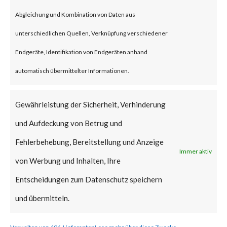
Citrix blog acknowledged that
Abgleichung und Kombination von Daten aus
CVE-2023-4966 has been
unterschiedlichen Quellen, Verknüpfung verschiedener
exploited in the wild. Also, CISA
Endgeräte, Identifikation von Endgeräten anhand
added the vulnerability to the
automatisch übermittelter Informationen.
Known Exploited Vulnerabilities
Catalog on Oct 18th.
Gewährleistung der Sicherheit, Verhinderung
und Aufdeckung von Betrug und
The vulnerability was
Fehlerbehebung, Bereitstellung und Anzeige
discovered earlier by their
Immer aktiv
von Werbung und Inhalten, Ihre
internal team and the advisory
Entscheidungen zum Datenschutz speichern
and related patches were
und übermitteln.
published on Oct 10th.