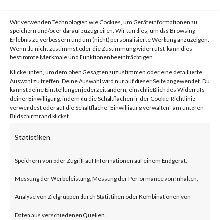
What is the Attack?
Wir verwenden Technologien wie Cookies, um Geräteinformationen zu
According to the blog published
speichern und/oder darauf zuzugreifen. Wir tun dies, um das Browsing-
Erlebnis zu verbessern und um (nicht) personalisierte Werbung anzuzeigen.
by Citrix, CVE-2023-4966 is a
Wenn du nicht zustimmst oder die Zustimmung widerrufst, kann dies
bestimmte Merkmale und Funktionen beeinträchtigen.
buffer overflow vulnerability
Klicke unten, um dem oben Gesagten zuzustimmen oder eine detaillierte
Auswahl zu treffen. Deine Auswahl wird nur auf dieser Seite angewendet. Du
that can result in unauthorized
kannst deine Einstellungen jederzeit ändern, einschließlich des Widerrufs
deiner Einwilligung, indem du die Schaltflächen in der Cookie-Richtlinie
data disclosure on Citrix
verwendest oder auf die Schaltfläche "Einwilligung verwalten" am unteren
Bildschirmrand klickst.
NetScaler ADC and NetScaler
Statistiken
Gateway products.
Speichern von oder Zugriff auf Informationen auf einem Endgerät,
These products when
Messung der Werbeleistung, Messung der Performance von Inhalten,
configured as a gateway or as an
Analyse von Zielgruppen durch Statistiken oder Kombinationen von
authentication, authorization
Daten aus verschiedenen Quellen.