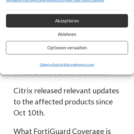
Verwalten von 696-Lieferanten
Lese mehr über diese Zwecke
FortiGuard Labs has available
protection for the vulnerability
Akzeptieren
and seeing several thousand
Ablehnen
attempts to exploit the
Optionen verwalten
vulnerability.
Datenschutzerklärung
Impressum
What is the Vendor Solution?
Citrix released relevant updates
to the affected products since
Oct 10th.
What FortiGuard Coverage is