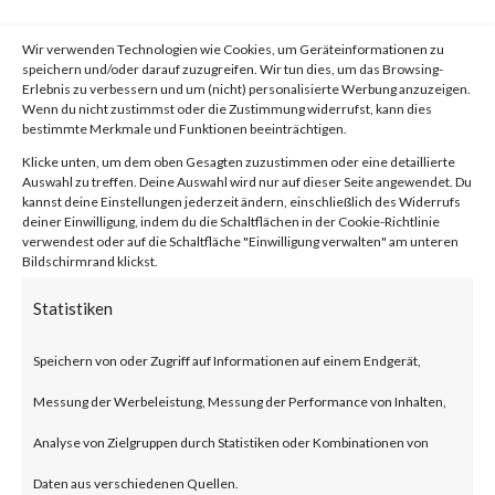
What is the Attack?
Wir verwenden Technologien wie Cookies, um Geräteinformationen zu
According to the blog published
speichern und/oder darauf zuzugreifen. Wir tun dies, um das Browsing-
Erlebnis zu verbessern und um (nicht) personalisierte Werbung anzuzeigen.
by Citrix, CVE-2023-4966 is a
Wenn du nicht zustimmst oder die Zustimmung widerrufst, kann dies
bestimmte Merkmale und Funktionen beeinträchtigen.
buffer overflow vulnerability
Klicke unten, um dem oben Gesagten zuzustimmen oder eine detaillierte
Auswahl zu treffen. Deine Auswahl wird nur auf dieser Seite angewendet. Du
that can result in unauthorized
kannst deine Einstellungen jederzeit ändern, einschließlich des Widerrufs
deiner Einwilligung, indem du die Schaltflächen in der Cookie-Richtlinie
data disclosure on Citrix
verwendest oder auf die Schaltfläche "Einwilligung verwalten" am unteren
Bildschirmrand klickst.
NetScaler ADC and NetScaler
Statistiken
Gateway products.
Speichern von oder Zugriff auf Informationen auf einem Endgerät,
These products when
Messung der Werbeleistung, Messung der Performance von Inhalten,
configured as a gateway or as an
Analyse von Zielgruppen durch Statistiken oder Kombinationen von
authentication, authorization
Daten aus verschiedenen Quellen.