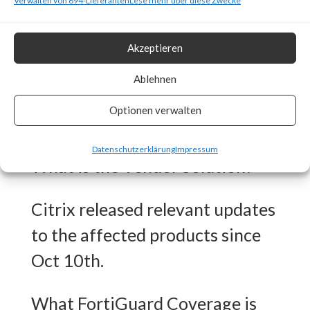
Verwalten von 694-Lieferanten
Lese mehr über diese Zwecke
FortiGuard Labs has available
protection for the vulnerability
Akzeptieren
and seeing several thousand
Ablehnen
attempts to exploit the
Optionen verwalten
vulnerability.
Datenschutzerklärung
Impressum
What is the Vendor Solution?
Citrix released relevant updates
to the affected products since
Oct 10th.
What FortiGuard Coverage is