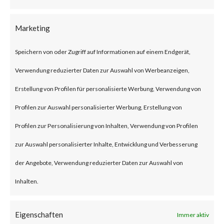
and auditing (AAA) virtual
servers have this particular
Marketing
weakness. The advisory also
Speichern von oder Zugriff auf Informationen auf einem Endgerät,
states that the vulnerability is
Verwendung reduzierter Daten zur Auswahl von Werbeanzeigen,
rated critical, and no
Erstellung von Profilen für personalisierte Werbung, Verwendung von
workarounds are available. Only
Profilen zur Auswahl personalisierter Werbung, Erstellung von
an upgrade to the affected
Profilen zur Personalisierung von Inhalten, Verwendung von Profilen
products can mitigate the
zur Auswahl personalisierter Inhalte, Entwicklung und Verbesserung
attack.
der Angebote, Verwendung reduzierter Daten zur Auswahl von
Inhalten.
Why is this Significant?
This is significant because the
Eigenschaften
Immer aktiv