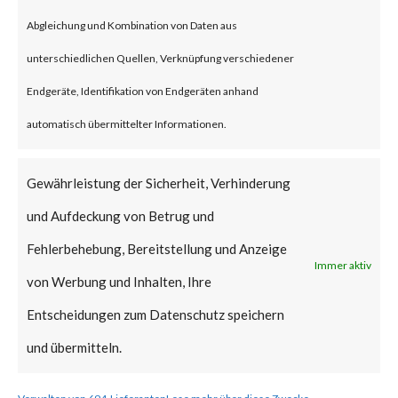
Citrix blog acknowledged that
Abgleichung und Kombination von Daten aus
CVE-2023-4966 has been
unterschiedlichen Quellen, Verknüpfung verschiedener
exploited in the wild. Also, CISA
Endgeräte, Identifikation von Endgeräten anhand
added the vulnerability to the
automatisch übermittelter Informationen.
Known Exploited Vulnerabilities
Catalog on Oct 18th.
Gewährleistung der Sicherheit, Verhinderung
und Aufdeckung von Betrug und
The vulnerability was
Fehlerbehebung, Bereitstellung und Anzeige
discovered earlier by their
Immer aktiv
von Werbung und Inhalten, Ihre
internal team and the advisory
Entscheidungen zum Datenschutz speichern
and related patches were
und übermitteln.
published on Oct 10th.