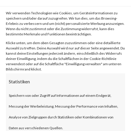
What is the Attack?
Wir verwenden Technologien wie Cookies, um Geräteinformationen zu
According to the blog published
speichern und/oder darauf zuzugreifen. Wir tun dies, um das Browsing-
Erlebnis zu verbessern und um (nicht) personalisierte Werbung anzuzeigen.
by Citrix, CVE-2023-4966 is a
Wenn du nicht zustimmst oder die Zustimmung widerrufst, kann dies
bestimmte Merkmale und Funktionen beeinträchtigen.
buffer overflow vulnerability
Klicke unten, um dem oben Gesagten zuzustimmen oder eine detaillierte
Auswahl zu treffen. Deine Auswahl wird nur auf dieser Seite angewendet. Du
that can result in unauthorized
kannst deine Einstellungen jederzeit ändern, einschließlich des Widerrufs
deiner Einwilligung, indem du die Schaltflächen in der Cookie-Richtlinie
data disclosure on Citrix
verwendest oder auf die Schaltfläche "Einwilligung verwalten" am unteren
Bildschirmrand klickst.
NetScaler ADC and NetScaler
Statistiken
Gateway products.
Speichern von oder Zugriff auf Informationen auf einem Endgerät,
These products when
Messung der Werbeleistung, Messung der Performance von Inhalten,
configured as a gateway or as an
Analyse von Zielgruppen durch Statistiken oder Kombinationen von
authentication, authorization
Daten aus verschiedenen Quellen.