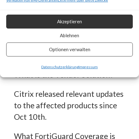
Verwalten von 696-Lieferanten
Lese mehr über diese Zwecke
FortiGuard Labs has available
protection for the vulnerability
Akzeptieren
and seeing several thousand
Ablehnen
attempts to exploit the
Optionen verwalten
vulnerability.
Datenschutzerklärung
Impressum
What is the Vendor Solution?
Citrix released relevant updates
to the affected products since
Oct 10th.
What FortiGuard Coverage is