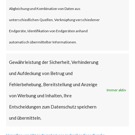
Citrix blog acknowledged that
Abgleichung und Kombination von Daten aus
CVE-2023-4966 has been
unterschiedlichen Quellen, Verknüpfung verschiedener
exploited in the wild. Also, CISA
Endgeräte, Identifikation von Endgeräten anhand
added the vulnerability to the
automatisch übermittelter Informationen.
Known Exploited Vulnerabilities
Catalog on Oct 18th.
Gewährleistung der Sicherheit, Verhinderung
und Aufdeckung von Betrug und
The vulnerability was
Fehlerbehebung, Bereitstellung und Anzeige
discovered earlier by their
Immer aktiv
von Werbung und Inhalten, Ihre
internal team and the advisory
Entscheidungen zum Datenschutz speichern
and related patches were
und übermitteln.
published on Oct 10th.