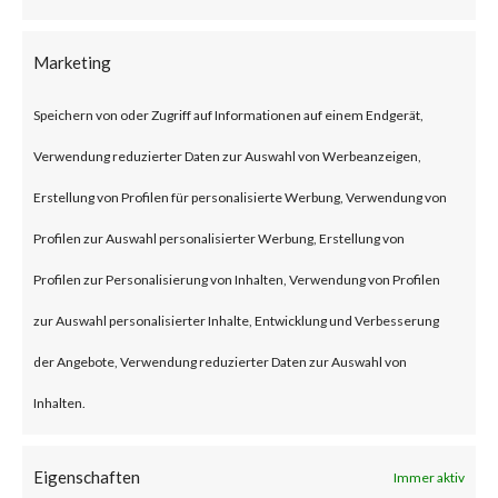
and auditing (AAA) virtual
servers have this particular
Marketing
weakness. The advisory also
Speichern von oder Zugriff auf Informationen auf einem Endgerät,
states that the vulnerability is
Verwendung reduzierter Daten zur Auswahl von Werbeanzeigen,
rated critical, and no
Erstellung von Profilen für personalisierte Werbung, Verwendung von
workarounds are available. Only
Profilen zur Auswahl personalisierter Werbung, Erstellung von
an upgrade to the affected
Profilen zur Personalisierung von Inhalten, Verwendung von Profilen
products can mitigate the
zur Auswahl personalisierter Inhalte, Entwicklung und Verbesserung
attack.
der Angebote, Verwendung reduzierter Daten zur Auswahl von
Inhalten.
Why is this Significant?
This is significant because the
Eigenschaften
Immer aktiv