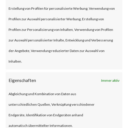
remote code execution
Erstellung von Profilen für personalisierte Werbung, Verwendung von
vulnerability that affects the
Profilen zur Auswahl personalisierter Werbung, Erstellung von
unmitigated Citrix NetScaler
Profilen zur Personalisierung von Inhalten, Verwendung von Profilen
ADC and NetScaler Gateway
zur Auswahl personalisierter Inhalte, Entwicklung und Verbesserung
products.
der Angebote, Verwendung reduzierter Daten zur Auswahl von
Inhalten.
To be vulnerable, those products
must be configured as a
Eigenschaften
Immer aktiv
gateway or as an
Abgleichung und Kombination von Daten aus
authentication, authorization
unterschiedlichen Quellen, Verknüpfung verschiedener
and auditing (AAA) virtual
Endgeräte, Identifikation von Endgeräten anhand
server. The advisory also states
automatisch übermittelter Informationen.