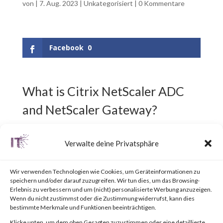
von
|
7. Aug. 2023
|
Unkategorisiert
|
0 Kommentare
Facebook
0
What is Citrix NetScaler ADC
and NetScaler Gateway?
Citrix NetScaler ADC,
Verwalte deine Privatsphäre
previously known as Citrix ADC,
Wir verwenden Technologien wie Cookies, um Geräteinformationen zu
is an Application Delivery
speichern und/oder darauf zuzugreifen. Wir tun dies, um das Browsing-
Erlebnis zu verbessern und um (nicht) personalisierte Werbung anzuzeigen.
Controller (ADC) designed to
Wenn du nicht zustimmst oder die Zustimmung widerrufst, kann dies
bestimmte Merkmale und Funktionen beeinträchtigen.
achieve secure and optimized
Klicke unten, um dem oben Gesagten zuzustimmen oder eine detaillierte