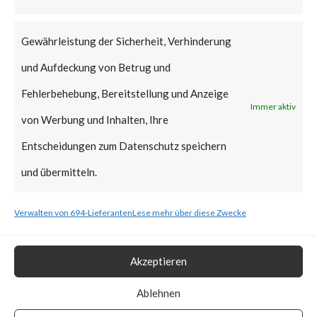
that Citrix managed servers are
already mitigated and no action
Gewährleistung der Sicherheit, Verhinderung
is required.
und Aufdeckung von Betrug und
Why is this Significant?
Fehlerbehebung, Bereitstellung und Anzeige
Immer aktiv
von Werbung und Inhalten, Ihre
This is significant because the
Entscheidungen zum Datenschutz speichern
Citrix advisory acknowledged
und übermitteln.
that CVE-2023-3519 was
Verwalten von 694-Lieferanten
Lese mehr über diese Zwecke
exploited in the wild. Also, CISA
added the vulnerability to the
Akzeptieren
Known Exploited Vulnerabilities
Catalog on July 19th, 2023.
Ablehnen