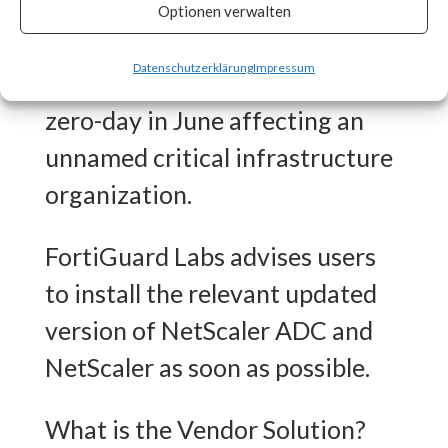
CISA released an advisory on
Optionen verwalten
July 20th stating that the
Datenschutzerklärung
Impressum
vulnerability was exploited as a
zero-day in June affecting an
unnamed critical infrastructure
organization.
FortiGuard Labs advises users
to install the relevant updated
version of NetScaler ADC and
NetScaler as soon as possible.
What is the Vendor Solution?