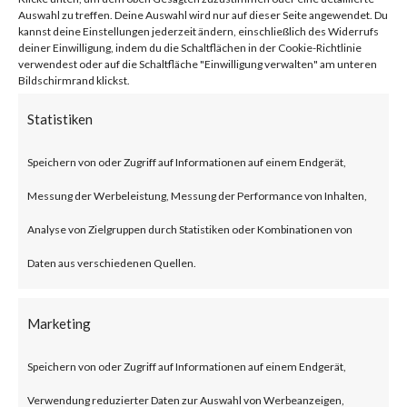
network traffic.
Auswahl zu treffen. Deine Auswahl wird nur auf dieser Seite angewendet. Du
kannst deine Einstellungen jederzeit ändern, einschließlich des Widerrufs
deiner Einwilligung, indem du die Schaltflächen in der Cookie-Richtlinie
verwendest oder auf die Schaltfläche "Einwilligung verwalten" am unteren
Citrix NetScaler Gateway,
Bildschirmrand klickst.
previously known as Citrix
Statistiken
Gateway, is an SSL-VPN solution
Speichern von oder Zugriff auf Informationen auf einem Endgerät,
designed to provide secure and
Messung der Werbeleistung, Messung der Performance von Inhalten,
optimized remote access.
Analyse von Zielgruppen durch Statistiken oder Kombinationen von
What is the Attack?
Daten aus verschiedenen Quellen.
According to the advisory
Marketing
published by Citrix, CVE-2023-
Speichern von oder Zugriff auf Informationen auf einem Endgerät,
3519 is an unauthenticated
Verwendung reduzierter Daten zur Auswahl von Werbeanzeigen,