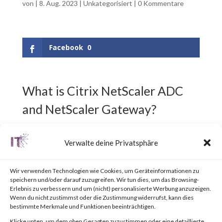
von
|
8. Aug. 2023
|
Unkategorisiert
|
0 Kommentare
Facebook
0
What is Citrix NetScaler ADC
and NetScaler Gateway?
Citrix NetScaler ADC,
Verwalte deine Privatsphäre
previously known as Citrix ADC,
Wir verwenden Technologien wie Cookies, um Geräteinformationen zu
is an Application Delivery
speichern und/oder darauf zuzugreifen. Wir tun dies, um das Browsing-
Erlebnis zu verbessern und um (nicht) personalisierte Werbung anzuzeigen.
Controller (ADC) designed to
Wenn du nicht zustimmst oder die Zustimmung widerrufst, kann dies
bestimmte Merkmale und Funktionen beeinträchtigen.
achieve secure and optimized
Klicke unten, um dem oben Gesagten zuzustimmen oder eine detaillierte