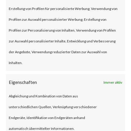
remote code execution
Erstellung von Profilen für personalisierte Werbung, Verwendung von
vulnerability that affects the
Profilen zur Auswahl personalisierter Werbung, Erstellung von
unmitigated Citrix NetScaler
Profilen zur Personalisierung von Inhalten, Verwendung von Profilen
ADC and NetScaler Gateway
zur Auswahl personalisierter Inhalte, Entwicklung und Verbesserung
products.
der Angebote, Verwendung reduzierter Daten zur Auswahl von
Inhalten.
To be vulnerable, those products
must be configured as a
Eigenschaften
Immer aktiv
gateway or as an
Abgleichung und Kombination von Daten aus
authentication, authorization
unterschiedlichen Quellen, Verknüpfung verschiedener
and auditing (AAA) virtual
Endgeräte, Identifikation von Endgeräten anhand
server. The advisory also states
automatisch übermittelter Informationen.