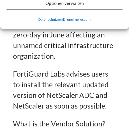
CISA released an advisory on
Optionen verwalten
July 20th stating that the
Datenschutzerklärung
Impressum
vulnerability was exploited as a
zero-day in June affecting an
unnamed critical infrastructure
organization.
FortiGuard Labs advises users
to install the relevant updated
version of NetScaler ADC and
NetScaler as soon as possible.
What is the Vendor Solution?