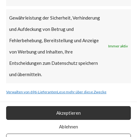
that Citrix managed servers are
already mitigated and no action
Gewährleistung der Sicherheit, Verhinderung
is required.
und Aufdeckung von Betrug und
Why is this Significant?
Fehlerbehebung, Bereitstellung und Anzeige
Immer aktiv
von Werbung und Inhalten, Ihre
This is significant because the
Entscheidungen zum Datenschutz speichern
Citrix advisory acknowledged
und übermitteln.
that CVE-2023-3519 was
Verwalten von 696-Lieferanten
Lese mehr über diese Zwecke
exploited in the wild. Also, CISA
added the vulnerability to the
Akzeptieren
Known Exploited Vulnerabilities
Catalog on July 19th, 2023.
Ablehnen