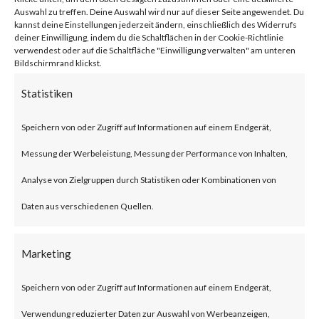
network traffic.
Auswahl zu treffen. Deine Auswahl wird nur auf dieser Seite angewendet. Du
kannst deine Einstellungen jederzeit ändern, einschließlich des Widerrufs
deiner Einwilligung, indem du die Schaltflächen in der Cookie-Richtlinie
verwendest oder auf die Schaltfläche "Einwilligung verwalten" am unteren
Citrix NetScaler Gateway,
Bildschirmrand klickst.
previously known as Citrix
Statistiken
Gateway, is an SSL-VPN solution
Speichern von oder Zugriff auf Informationen auf einem Endgerät,
designed to provide secure and
Messung der Werbeleistung, Messung der Performance von Inhalten,
optimized remote access.
Analyse von Zielgruppen durch Statistiken oder Kombinationen von
What is the Attack?
Daten aus verschiedenen Quellen.
According to the advisory
Marketing
published by Citrix, CVE-2023-
Speichern von oder Zugriff auf Informationen auf einem Endgerät,
3519 is an unauthenticated
Verwendung reduzierter Daten zur Auswahl von Werbeanzeigen,